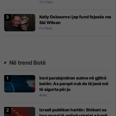
TV / Film
Kelly Osbourne i jep fund fejesës me
Sid Wilson
Po Flitet
Në trend Botë
Irani paralajmëron sulme në gjithë
botën: As parqet nuk do të jenë më
të sigurta për ju
Azia
Izraeli publikon hartën: Shikoni sa
larg mund të arrijnë raketat e Iranit