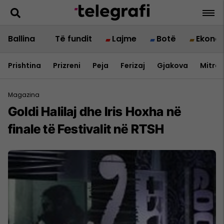
Ballina
Të fundit
Lajme
Botë
Ekono
Prishtina
Prizreni
Peja
Ferizaj
Gjakova
Mitrov
Magazina
Goldi Halilaj dhe Iris Hoxha në
finale të Festivalit në RTSH