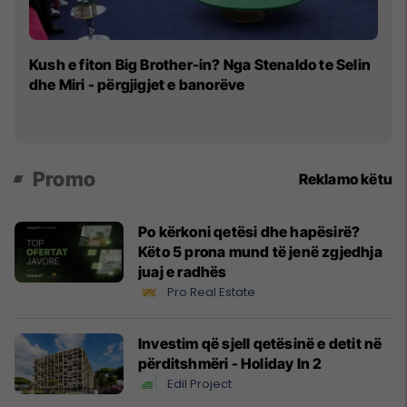
Ar
Kush e fiton Big Brother-in? Nga Stenaldo te Selin
is
dhe Miri - përgjigjet e banorëve
Promo
Reklamo këtu
Po kërkoni qetësi dhe hapësirë?
Këto 5 prona mund të jenë zgjedhja
juaj e radhës
Pro Real Estate
Investim që sjell qetësinë e detit në
përditshmëri - Holiday In 2
Edil Project