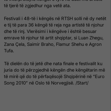
të tjerë të zgjedhur nga vetë ata.
Festivali i 48-të i këngës në RTSH solli në dy netët
e tij të para 36 këngë të reja nga artistë të njohur
dhe të rinj. Vlerësimi i këngëve i është besuar
emrave të njohur të artit shqiptar, si Luan Zhegu,
Zana Çela, Saimir Braho, Flamur Shehu e Agron
Tufa.
Të dielën do të jetë dhe nata finale e festivalit ku
juria do të përzgjedhë këngën dhe këngëtarin më
të mirë që do të përfaqësojë Shqipërinë në “Euro
Song 2010” në Oslo të Norvegjisë. /Start/