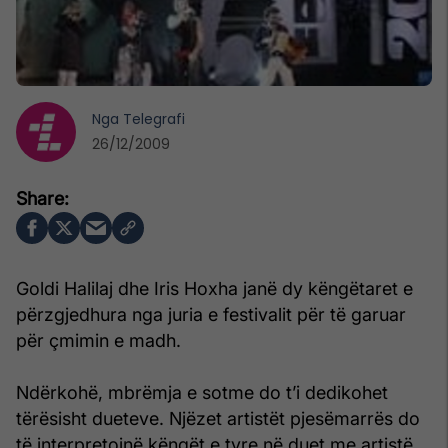
Nga
Telegrafi
26/12/2009
Goldi Halilaj dhe Iris Hoxha janë dy këngëtaret e
përzgjedhura nga juria e festivalit për të garuar
për çmimin e madh.
Ndërkohë, mbrëmja e sotme do t’i dedikohet
tërësisht dueteve. Njëzet artistët pjesëmarrës do
të interpretojnë këngët e tyre në duet me artistë