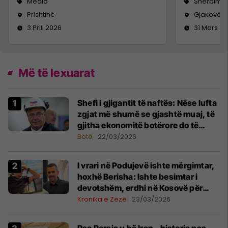
Media
Shërbime 
Prishtinë
Gjakovë
3 Prill 2026
31 Mars 2
Më të lexuarat
Shefi i gjigantit të naftës: Nëse lufta
zgjat më shumë se gjashtë muaj, të
gjitha ekonomitë botërore do të
vuajnë
Botë
22/03/2026
I vrari në Podujevë ishte mërgimtar,
hoxhë Berisha: Ishte besimtar i
devotshëm, erdhi në Kosovë për
Bajram
Kronika e Zezë
23/03/2026
Pse Persia u bë Iran - historia pas