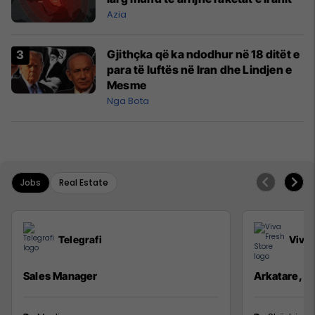
Azia
Gjithçka që ka ndodhur në 18 ditët e
para të luftës në Iran dhe Lindjen e
Mesme
Nga Bota
Jobs
Real Estate
Telegrafi
Viva 
Sales Manager
Arkatare, S