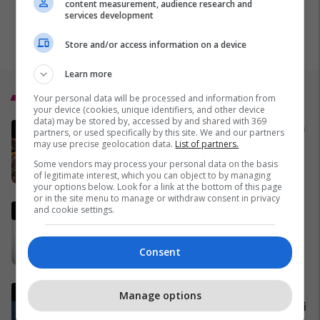
content measurement, audience research and
services development
Store and/or access information on a device
Learn more
Top 5
Your personal data will be processed and information from
your device (cookies, unique identifiers, and other device
data) may be stored by, accessed by and shared with 369
MINUTË PAS MINUTE - Gjithçka
partners, or used specifically by this site. We and our partners
që po ndodh në Iran dhe
may use precise geolocation data.
List of partners.
Lindjen e Mesme
Some vendors may process your personal data on the basis
17/03/2026
of legitimate interest, which you can object to by managing
your options below. Look for a link at the bottom of this page
or in the site menu to manage or withdraw consent in privacy
Shefi i gjigantit të naftës: Nëse
and cookie settings.
lufta zgjat më shumë se
gjashtë muaj, të gjitha
Consent
ekonomitë botërore do të
22/03/2026
vuajnë
Ngjarje e rëndë në Klinë,
Manage options
përfundon me fatalitet konflikti