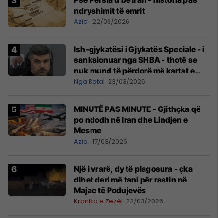
ndryshimit të emrit
Azia
22/03/2026
Ish-gjykatësi i Gjykatës Speciale - i
sanksionuar nga SHBA - thotë se
nuk mund të përdorë më kartat e
kreditit e as të porositë gjëra në
Nga Bota
23/03/2026
internet
MINUTË PAS MINUTE - Gjithçka që
po ndodh në Iran dhe Lindjen e
Mesme
Azia
17/03/2026
Një i vrarë, dy të plagosura - çka
dihet deri më tani për rastin në
Majac të Podujevës
Kronika e Zezë
22/03/2026