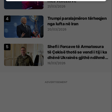
mes vëllezërve
21/03/2026
Trumpi paralajmëron tërheqjen
nga lufta në Iran
20/03/2026
Shefi i Forcave të Armatosura
të Çekisë thotë se vendi i tij i ka
dhënë Ukrainës gjithë ndihmën
ushtarake që mundi
19/03/2026