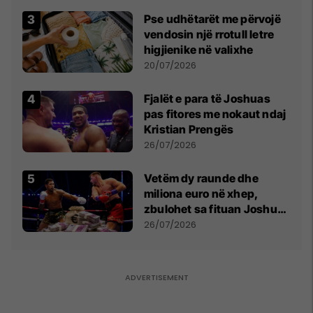
Pse udhëtarët me përvojë
vendosin një rrotull letre
higjienike në valixhe
20/07/2026
Fjalët e para të Joshuas
pas fitores me nokaut ndaj
Kristian Prengës
26/07/2026
Vetëm dy raunde dhe
miliona euro në xhep,
zbulohet sa fituan Joshua
e Prenga
26/07/2026