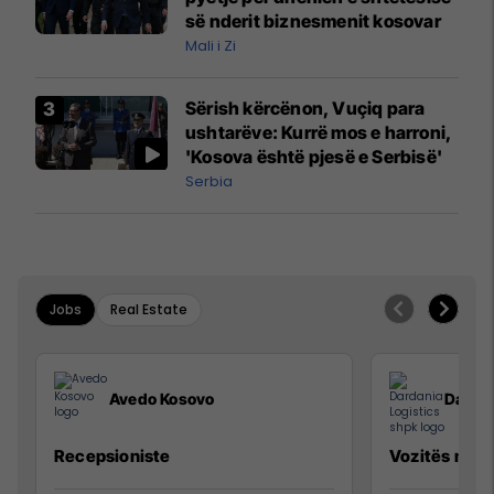
së nderit biznesmenit kosovar
Mali i Zi
Sërish kërcënon, Vuçiq para
ushtarëve: Kurrë mos e harroni,
'Kosova është pjesë e Serbisë'
Serbia
Jobs
Real Estate
Avedo Kosovo
Dardan
Recepsioniste
Vozitës me K