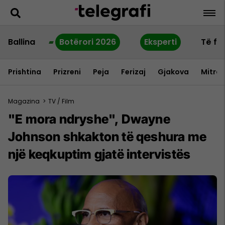
Ballina
Botërori 2026
Eksperti
Të fu
Prishtina
Prizreni
Peja
Ferizaj
Gjakova
Mitrov
Magazina
>
TV / Film
"E mora ndryshe", Dwayne
Johnson shkakton të qeshura me
një keqkuptim gjatë intervistës