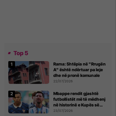
Top 5
Rama: Shtëpia në "Rrugën
A" është ndërtuar pa leje
dhe në pronë komunale
22/07/2026
Mbappe rendit gjashtë
futbollistët më të mëdhenj
në historinë e Kupës së
Botës, Messi mbetet i dyti
23/07/2026