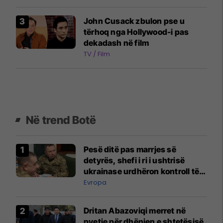
John Cusack zbulon pse u
tërhoq nga Hollywood-i pas
dekadash në film
TV / Film
Në trend Botë
Pesë ditë pas marrjes së
detyrës, shefi i ri i ushtrisë
ukrainase urdhëron kontroll të
madh
Evropa
Dritan Abazoviqi merret në
pyetje për dhënien e shtetësisë