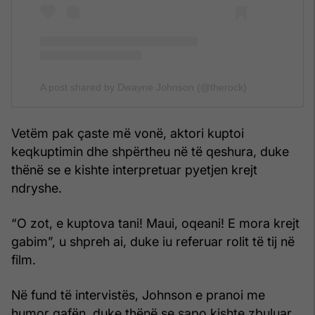
A post shared by Dwayne Johnson (@therock)
Vetëm pak çaste më vonë, aktori kuptoi
keqkuptimin dhe shpërtheu në të qeshura, duke
thënë se e kishte interpretuar pyetjen krejt
ndryshe.
“O zot, e kuptova tani! Maui, oqeani! E mora krejt
gabim”, u shpreh ai, duke iu referuar rolit të tij në
film.
Në fund të intervistës, Johnson e pranoi me
humor gafën, duke thënë se sapo kishte zbuluar