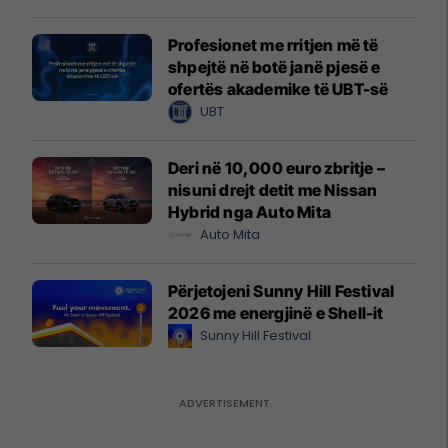
Profesionet me rritjen më të
shpejtë në botë janë pjesë e
ofertës akademike të UBT-së
UBT
Deri në 10,000 euro zbritje –
nisuni drejt detit me Nissan
Hybrid nga Auto Mita
Auto Mita
Përjetojeni Sunny Hill Festival
2026 me energjinë e Shell-it
Sunny Hill Festival