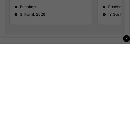
Prishtinë
Prishtinë
31 Korrik 2026
13 Gusht 20
×