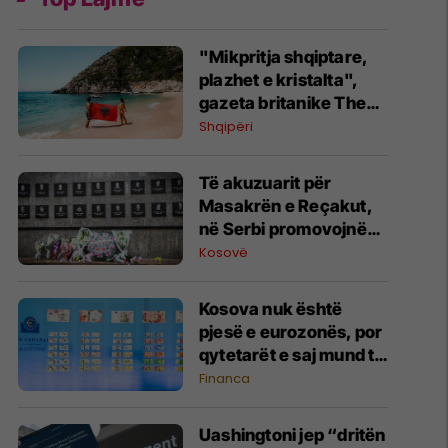
"Mikpritja shqiptare,
plazhet e kristalta",
gazeta britanike The
Sun i kushton artikull
Shqipëri
Shqipërisë: Një perlë
që duhet vizituar
Të akuzuarit për
Masakrën e Reçakut,
në Serbi promovojnë
mohimin e krimit
Kosovë
Kosova nuk është
pjesë e eurozonës, por
qytetarët e saj mund të
votojnë për dizajnin e ri
Financa
të kartëmonedhave
euro
Uashingtoni jep “dritën