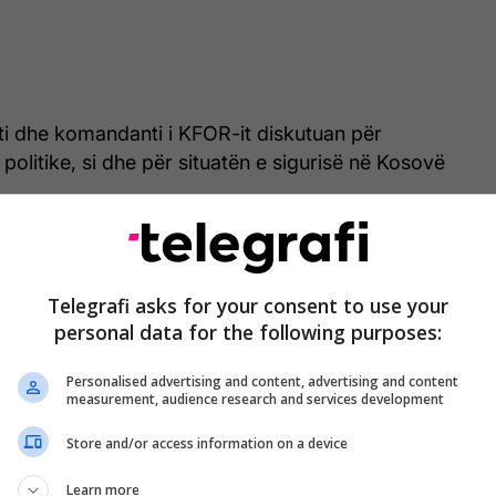
rti dhe komandanti i KFOR-it diskutuan për
 politike, si dhe për situatën e sigurisë në Kosovë
iseduesit vlerësuan rëndësinë e ruajtjes së paqes,
ilitetit, ndërsa diskutuan edhe për bashkëpunimin
Telegrafi asks for your consent to use your
cioneve të Republikës së Kosovës dhe KFOR-it.
personal data for the following purposes:
në takim u shqyrtuan edhe mundësitë për zgjerimin
Personalised advertising and content, advertising and content
ëtejmë të këtij bashkëpunimi në funksion të sigurisë
measurement, audience research and services development
ë vend.
Store and/or access information on a device
Learn more