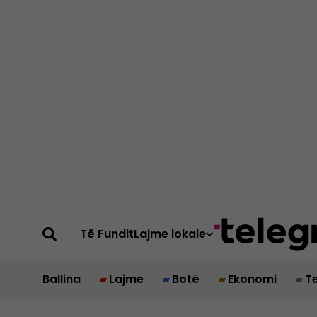
Të Fundit
Lajme lokale
Ballina
Lajme
Botë
Ekonomi
T