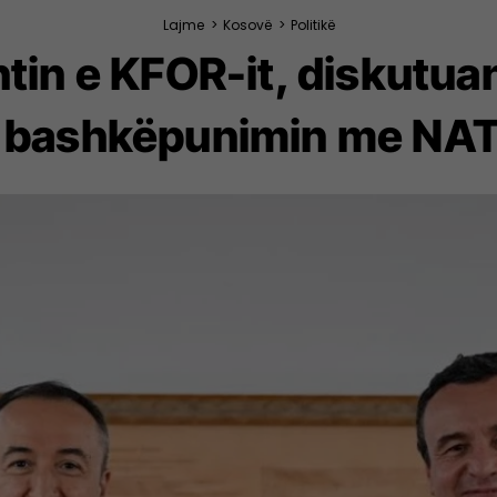
Lajme
>
Kosovë
>
Politikë
tin e KFOR-it, diskutua
 bashkëpunimin me NA