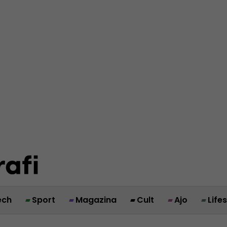
ech
Sport
Magazina
Cult
Ajo
Life