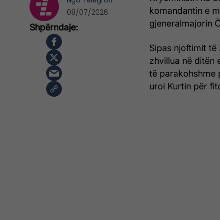
Nga
Telegrafi
komandantin e mi
08/07/2026
gjeneralmajorin 
Sipas njoftimit të 
zhvillua në ditën 
të parakohshme p
uroi Kurtin për fi