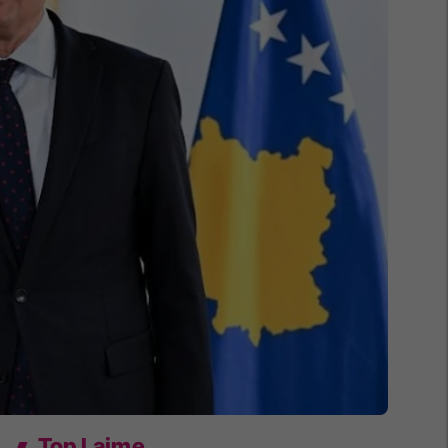
Top Lajme