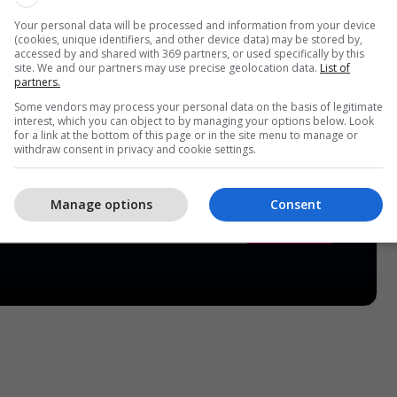
Your personal data will be processed and information from your device
(cookies, unique identifiers, and other device data) may be stored by,
accessed by and shared with 369 partners, or used specifically by this
site. We and our partners may use precise geolocation data.
List of
partners.
Some vendors may process your personal data on the basis of legitimate
interest, which you can object to by managing your options below. Look
for a link at the bottom of this page or in the site menu to manage or
withdraw consent in privacy and cookie settings.
Manage options
Consent