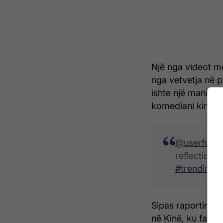
Një nga videot më
nga vetvetja në p
ishte një manipuli
komediani kinez.
@userfoun
reflection 
#trending
♬
Sipas raportimeve
në Kinë, ku fans