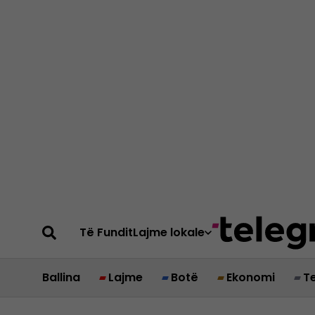
Të Fundit
Lajme lokale
Ballina
Lajme
Botë
Ekonomi
T