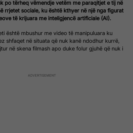
k po tërheq vëmendje vetëm me paraqitjet e tij në
 rrjetet sociale, ku është kthyer në një nga figurat
eove të krijuara me inteligjencë artificiale (AI).
neti është mbushur me video të manipuluara ku
ez shfaqet në situata që nuk kanë ndodhur kurrë,
jtur në skena filmash apo duke folur gjuhë që nuk i