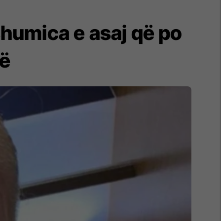
 shumica e asaj që po
të