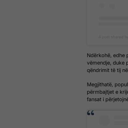
A post shared b
Ndërkohë, edhe po
vëmendje, duke pë
qëndrimit të tij n
Megjithatë, popull
përmbajtjet e kri
fansat i përjetojn