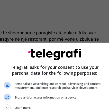
 të shpërndara e paraqiste atë duke u frikësuar
asqyrë në një restorant, por më vonë u zbulua se
m me AI, teksa videoja origjinale i përkiste një
Telegrafi asks for your consent to use your
d777_
HAALAND being scared of seeing his
personal data for the following purposes:
🤣🤣
#meme
#footballmeme
#haaland
#worlcup
 original sound - @bfunky comedy
Personalised advertising and content, advertising and content
measurement, audience research and services development
Store and/or access information on a device
, Haaland është bërë veçanërisht i popullarizuar
at i kanë vendosur edhe nofkën "Habao".
Learn more