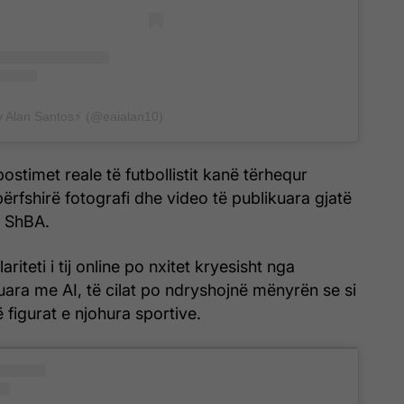
y Alan Santos⚡️ (@eaialan10)
stimet reale të futbollistit kanë tërhequr
rfshirë fotografi dhe video të publikuara gjatë
ë ShBA.
ariteti i tij online po nxitet kryesisht nga
juara me AI, të cilat po ndryshojnë mënyrën se si
ë figurat e njohura sportive.