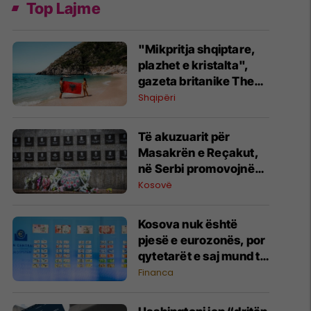
Top Lajme
"Mikpritja shqiptare,
plazhet e kristalta",
gazeta britanike The
Sun i kushton artikull
Shqipëri
Shqipërisë: Një perlë
që duhet vizituar
Të akuzuarit për
Masakrën e Reçakut,
në Serbi promovojnë
mohimin e krimit
Kosovë
Kosova nuk është
pjesë e eurozonës, por
qytetarët e saj mund të
votojnë për dizajnin e ri
Financa
të kartëmonedhave
euro