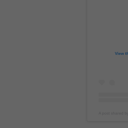
View t
A post shared b