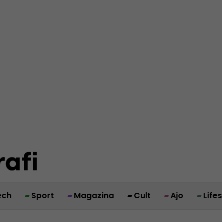
ech
Sport
Magazina
Cult
Ajo
Life