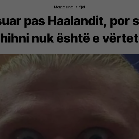
Magazina
>
Yjet
ksuar pas Haalandit, por
hihni nuk është e vërte