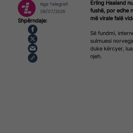
Erling Haaland nu
Nga
Telegrafi
fushë, por edhe në
08/07/2026
më virale falë vid
Së fundmi, inter
sulmuesi norvegj
duke kërcyer, lua
njeh.