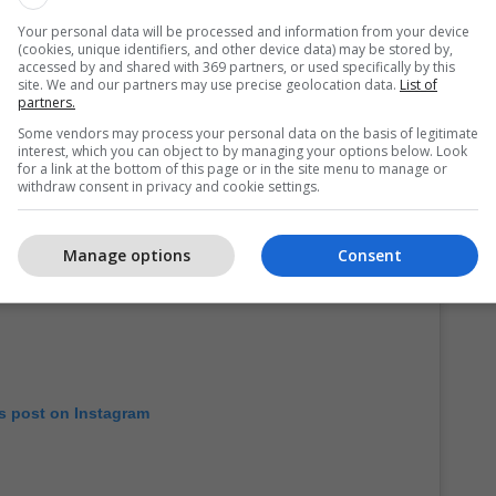
Your personal data will be processed and information from your device
teristike dhe shprehjet serioze e kanë bërë një
(cookies, unique identifiers, and other device data) may be stored by,
accessed by and shared with 369 partners, or used specifically by this
r meme dhe video humoristike të krijuara me
site. We and our partners may use precise geolocation data.
List of
iale.
partners.
Some vendors may process your personal data on the basis of legitimate
interest, which you can object to by managing your options below. Look
for a link at the bottom of this page or in the site menu to manage or
withdraw consent in privacy and cookie settings.
Manage options
Consent
is post on Instagram