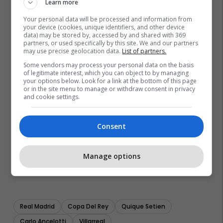
Learn more
Your personal data will be processed and information from
your device (cookies, unique identifiers, and other device
data) may be stored by, accessed by and shared with 369
partners, or used specifically by this site. We and our partners
may use precise geolocation data.
List of partners.
Some vendors may process your personal data on the basis
of legitimate interest, which you can object to by managing
your options below. Look for a link at the bottom of this page
or in the site menu to manage or withdraw consent in privacy
and cookie settings.
Consent
Manage options
Real Madrid
Copa Del Rey
Quique Setien
Carlo Ancelotti
Villarreal