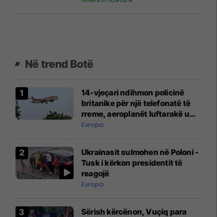
Në trend Botë
14-vjeçari ndihmon policinë
britanike për një telefonatë të
rreme, aeroplanët luftarakë u
ngritën në ajër për të
Evropa
interceptuar fluturaken e Qatar
Airways që po shkonte drejt
Ukrainasit sulmohen në Poloni -
Mançesterit
Tusk i kërkon presidentit të
reagojë
Evropa
Sërish kërcënon, Vuçiq para