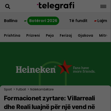
Ballina
Botërori 2026
Të fundit
Lajme
Prishtina
Prizreni
Peja
Ferizaj
Gjakova
Mitrov
Sport
>
Futboll
>
Ndërkombëtare
Formacionet zyrtare: Villarreali
dhe Reali luajnë për një vend në