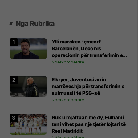
Nga Rubrika
Ylli maroken ‘çmend’
Barcelonën, Deco nis
operacionin për transferimin e
tij
Ndërkombëtare
E kryer, Juventusi arrin
marrëveshje për transferimin e
sulmuesit të PSG-së
Ndërkombëtare
Nuk u mjaftuan me dy, Fulhami
tani vihet pas një tjetër lojtari të
Real Madridit
Ndërkombëtare