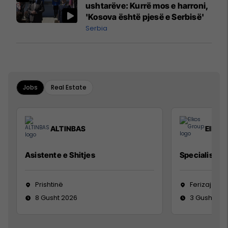
ushtarëve: Kurrë mos e harroni,
'Kosova është pjesë e Serbisë'
Serbia
Jobs
Real Estate
ALTINBAS
Elkos
Asistente e Shitjes
Specialist Mi
Prishtinë
Ferizaj
8 Gusht 2026
3 Gusht 20