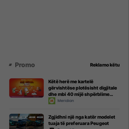
Promo
Reklamo këtu
Këtë herë me kartelë
gërvishtëse plotësisht digjitale
dhe mbi 40 mijë shpërblime
instant!
Meridian
Zgjidhni një nga katër modelet
tuaja të preferuara Peugeot