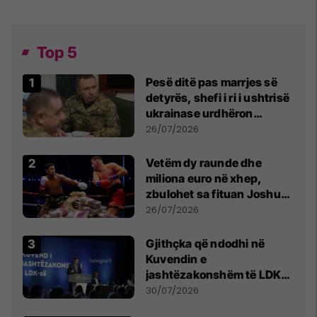
Top 5
Pesë ditë pas marrjes së
detyrës, shefi i ri i ushtrisë
ukrainase urdhëron
kontroll të madh
26/07/2026
Vetëm dy raunde dhe
miliona euro në xhep,
zbulohet sa fituan Joshua
e Prenga
26/07/2026
Gjithçka që ndodhi në
Kuvendin e
jashtëzakonshëm të LDK-
së
30/07/2026