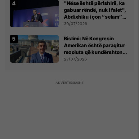
"Nëse është përfshirë, ka
gabuar rëndë, nuk i falet",
Abdixhiku i çon “selam”
Përparim Ramës
30/07/2026
Bislimi: Në Kongresin
Amerikan është paraqitur
rezoluta që kundërshton
mbajtjen e Asamblesë
27/07/2026
Parlamentare të OSBE-së
në Beograd