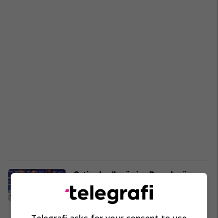
Setien hedh në gjyq Barcelonën,
kërkon kompensim prej 4 milionë
euro
La Liga
20/01/2021