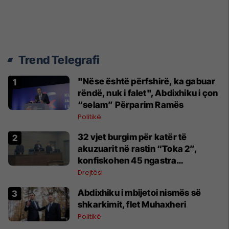
Trend Telegrafi
"Nëse është përfshirë, ka gabuar
rëndë, nuk i falet", Abdixhiku i çon
“selam” Përparim Ramës
Politikë
32 vjet burgim për katër të
akuzuarit në rastin “Toka 2”,
konfiskohen 45 ngastra
kadastrale
Drejtësi
Abdixhiku i mbijetoi nismës së
shkarkimit, flet Muhaxheri
Politikë