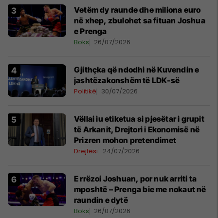
Vetëm dy raunde dhe miliona euro
në xhep, zbulohet sa fituan Joshua
e Prenga
Boks
26/07/2026
Gjithçka që ndodhi në Kuvendin e
jashtëzakonshëm të LDK-së
Politikë
30/07/2026
Vëllai iu etiketua si pjesëtar i grupit
të Arkanit, Drejtori i Ekonomisë në
Prizren mohon pretendimet
Drejtësi
24/07/2026
E rrëzoi Joshuan, por nuk arriti ta
mposhtë – Prenga bie me nokaut në
raundin e dytë
Boks
26/07/2026