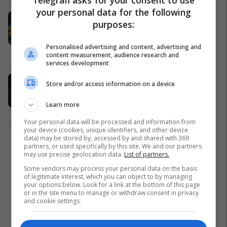
Telegrafi asks for your consent to use
your personal data for the following
Koeman thyen rekordin negativ të
purposes:
Rijkaardit për fillimin më të keq të
sezonit, Martino më i miri
Personalised advertising and content, advertising and
La Liga
11/12/2020
content measurement, audience research and
services development
Setien thotë se nuk e ka pranuar
Store and/or access information on a device
asnjë kompensim nga Barcelona që
kur është shkarkuar
Learn more
La Liga
02/12/2020
Your personal data will be processed and information from
your device (cookies, unique identifiers, and other device
data) may be stored by, accessed by and shared with 369
1
partners, or used specifically by this site. We and our partners
may use precise geolocation data.
List of partners.
Some vendors may process your personal data on the basis
of legitimate interest, which you can object to by managing
your options below. Look for a link at the bottom of this page
or in the site menu to manage or withdraw consent in privacy
and cookie settings.