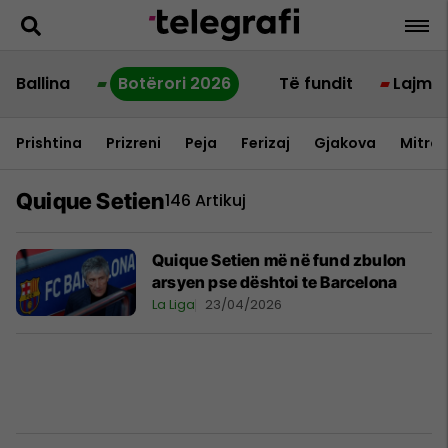
Ballina
Botërori 2026
Të fundit
Lajme
Prishtina
Prizreni
Peja
Ferizaj
Gjakova
Mitrov
Quique Setien
146 Artikuj
Quique Setien më në fund zbulon
arsyen pse dështoi te Barcelona
La Liga
23/04/2026