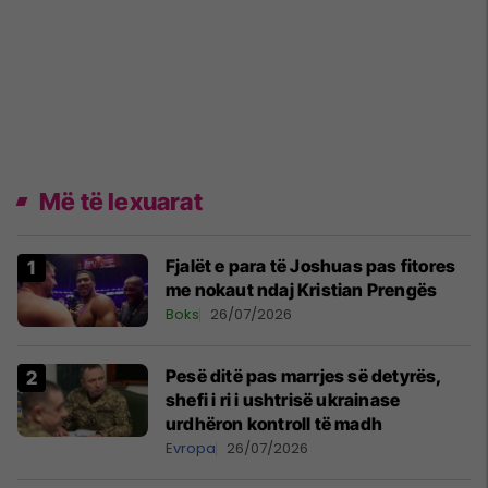
Më të lexuarat
Fjalët e para të Joshuas pas fitores
me nokaut ndaj Kristian Prengës
Boks
26/07/2026
Pesë ditë pas marrjes së detyrës,
shefi i ri i ushtrisë ukrainase
urdhëron kontroll të madh
Evropa
26/07/2026