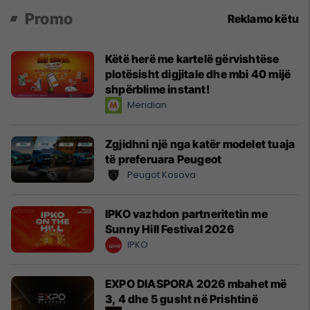
Promo
Reklamo këtu
Këtë herë me kartelë gërvishtëse
plotësisht digjitale dhe mbi 40 mijë
shpërblime instant!
Meridian
Zgjidhni një nga katër modelet tuaja
të preferuara Peugeot
Peugot Kosova
IPKO vazhdon partneritetin me
Sunny Hill Festival 2026
IPKO
EXPO DIASPORA 2026 mbahet më
3, 4 dhe 5 gusht në Prishtinë