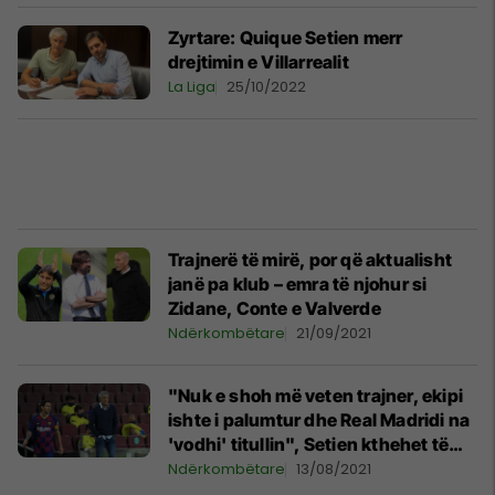
Zyrtare: Quique Setien merr
drejtimin e Villarrealit
La Liga
25/10/2022
Trajnerë të mirë, por që aktualisht
janë pa klub – emra të njohur si
Zidane, Conte e Valverde
Ndërkombëtare
21/09/2021
"Nuk e shoh më veten trajner, ekipi
ishte i palumtur dhe Real Madridi na
'vodhi' titullin", Setien kthehet të
flasë për jetën dhe karrierën
Ndërkombëtare
13/08/2021