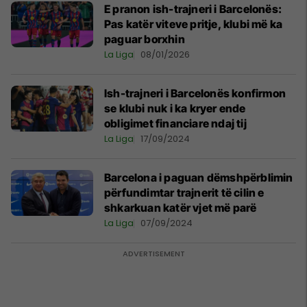
E pranon ish-trajneri i Barcelonës:
Pas katër viteve pritje, klubi më ka
paguar borxhin
La Liga
08/01/2026
Ish-trajneri i Barcelonës konfirmon
se klubi nuk i ka kryer ende
obligimet financiare ndaj tij
La Liga
17/09/2024
Barcelona i paguan dëmshpërblimin
përfundimtar trajnerit të cilin e
shkarkuan katër vjet më parë
La Liga
07/09/2024