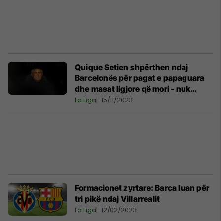
Quique Setien shpërthen ndaj
Barcelonës për pagat e papaguara
dhe masat ligjore që mori - nuk
kursen as Villarrealin
La Liga
15/11/2023
Formacionet zyrtare: Barca luan për
tri pikë ndaj Villarrealit
La Liga
12/02/2023