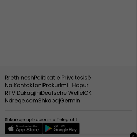
Rreth nesh
Politikat e Privatësisë
Na Kontaktoni
Prokurimi i Hapur
RTV Dukagjini
Deutsche Welle
ICK
Ndreqe.com
Shkabaj
Germin
Shkarkoje aplikacionin e Telegrafit
×