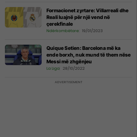
Formacionet zyrtare: Villarreali dhe
Reali luajnë për një vend në
çerekfinale
Ndërkombëtare
19/01/2023
Quique Setien: Barcelona më ka
ende borxh, nuk mund të them nëse
Messi më zhgënjeu
La Liga
28/10/2022