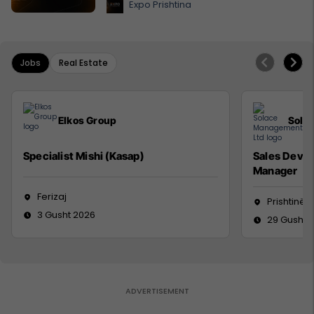
Expo Prishtina
Jobs
Real Estate
Elkos Group
Sola
Specialist Mishi (Kasap)
Sales Deve
Manager
Ferizaj
Prishtinë
3 Gusht 2026
29 Gusht 