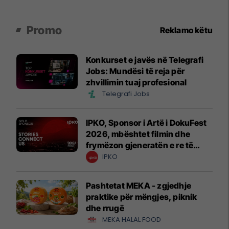
Promo
Reklamo këtu
Konkurset e javës në Telegrafi
Jobs: Mundësi të reja për
zhvillimin tuaj profesional
Telegrafi Jobs
IPKO, Sponsor i Artë i DokuFest
2026, mbështet filmin dhe
frymëzon gjeneratën e re të
krijuesve
IPKO
Pashtetat MEKA - zgjedhje
praktike për mëngjes, piknik
dhe rrugë
MEKA HALAL FOOD