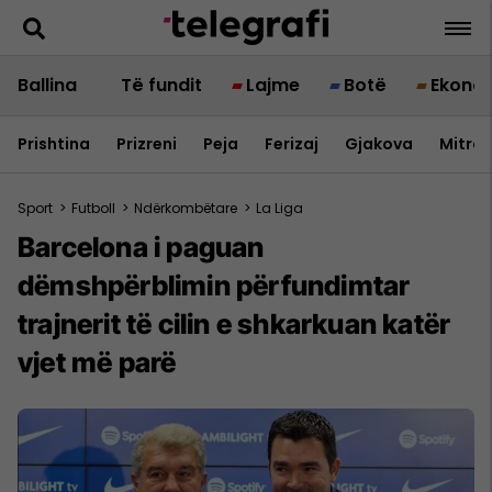
Ballina
Të fundit
Lajme
Botë
Ekono
Prishtina
Prizreni
Peja
Ferizaj
Gjakova
Mitrov
Sport
>
Futboll
>
Ndërkombëtare
>
La Liga
Barcelona i paguan
dëmshpërblimin përfundimtar
trajnerit të cilin e shkarkuan katër
vjet më parë