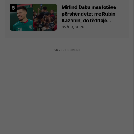
Mirlind Daku mes lotëve
përshëndetet me Rubin
Kazanin, do të fitojë
miliona te Spartak Moska
02/08/2026