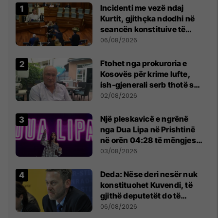
Incidenti me vezë ndaj
Kurtit, gjithçka ndodhi në
seancën konstituive të
Kuvendit
06/08/2026
Ftohet nga prokuroria e
Kosovës për krime lufte,
ish-gjenerali serb thotë se
dikush e tradhtoi në
02/08/2026
Beograd
Një pleskavicë e ngrënë
nga Dua Lipa në Prishtinë
në orën 04:28 të mëngjesit
- dhe bota digjitale serbe
03/08/2026
shpall gjendjen e luftës
Deda: Nëse deri nesër nuk
konstituohet Kuvendi, të
gjithë deputetët do të
bëjnë shkelje të rëndë
06/08/2026
kushtetuese