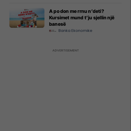
A po don me rrnu n’deti?
Kursimet mund t’ju sjellin një
banesë
Banka Ekonomike