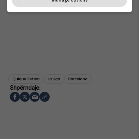
Quique Setien
La Liga
Barcelona