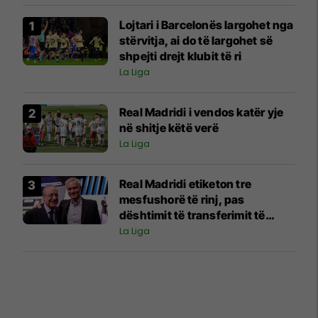
Lojtari i Barcelonës largohet nga
stërvitja, ai do të largohet së
shpejti drejt klubit të ri
La Liga
Real Madridi i vendos katër yje
në shitje këtë verë
La Liga
Real Madridi etiketon tre
mesfushorë të rinj, pas
dështimit të transferimit të
Rodrit
La Liga