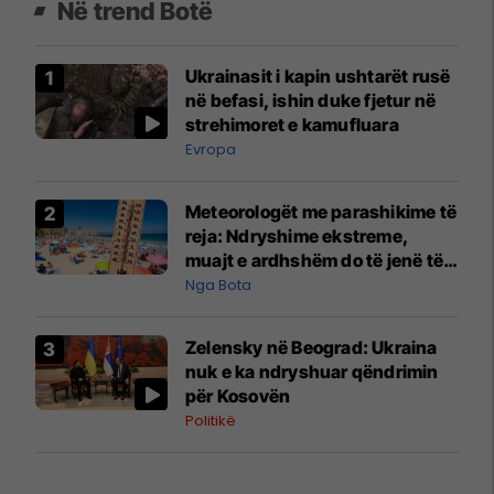
Në trend Botë
Ukrainasit i kapin ushtarët rusë
në befasi, ishin duke fjetur në
strehimoret e kamufluara
Evropa
Meteorologët me parashikime të
reja: Ndryshime ekstreme,
muajt e ardhshëm do të jenë të
pazakontë
Nga Bota
Zelensky në Beograd: Ukraina
nuk e ka ndryshuar qëndrimin
për Kosovën
Politikë