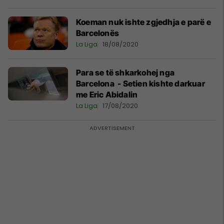
Koeman nuk ishte zgjedhja e parë e
Barcelonës
La Liga
18/08/2020
Para se të shkarkohej nga
Barcelona - Setien kishte darkuar
me Eric Abidalin
La Liga
17/08/2020