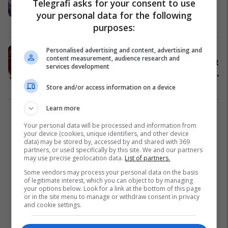
Telegrafi asks for your consent to use
Setienin te Barcelona?
your personal data for the following
La Liga
16/08/2020
purposes:
Personalised advertising and content, advertising and
Rezultatet e sondazhit të Marca:
content measurement, audience research and
Tifozët e Barcelonës duan president
services development
dhe trajner të ri, si dhe vetëm shtatë
lojtarë të mbesin në klub
La Liga
16/08/2020
Store and/or access information on a device
Learn more
2
Your personal data will be processed and information from
your device (cookies, unique identifiers, and other device
data) may be stored by, accessed by and shared with 369
partners, or used specifically by this site. We and our partners
may use precise geolocation data.
List of partners.
Some vendors may process your personal data on the basis
of legitimate interest, which you can object to by managing
your options below. Look for a link at the bottom of this page
or in the site menu to manage or withdraw consent in privacy
and cookie settings.