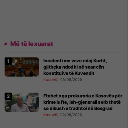
Më të lexuarat
Incidenti me vezë ndaj Kurtit,
gjithçka ndodhi në seancën
konstituive të Kuvendit
Kosovë
06/08/2026
Ftohet nga prokuroria e Kosovës për
krime lufte, ish-gjenerali serb thotë
se dikush e tradhtoi në Beograd
Kosovë
02/08/2026