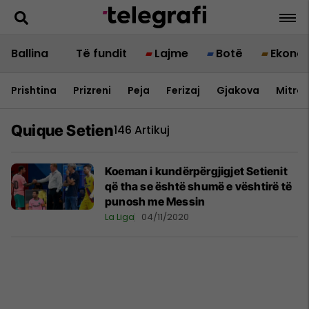
Ballina
Të fundit
Lajme
Botë
Ekono
Prishtina
Prizreni
Peja
Ferizaj
Gjakova
Mitrov
Quique Setien
146 Artikuj
Koeman i kundërpërgjigjet Setienit
që tha se është shumë e vështirë të
punosh me Messin
La Liga
04/11/2020