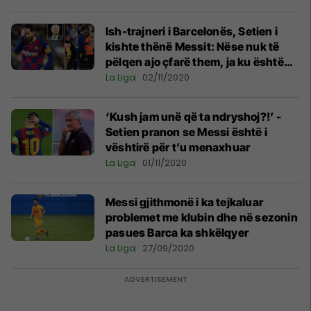
Ish-trajneri i Barcelonës, Setien i
kishte thënë Messit: Nëse nuk të
pëlqen ajo çfarë them, ja ku është
dera
La Liga
02/11/2020
‘Kush jam unë që ta ndryshoj?!’ -
Setien pranon se Messi është i
vështirë për t’u menaxhuar
La Liga
01/11/2020
Messi gjithmonë i ka tejkaluar
problemet me klubin dhe në sezonin
pasues Barca ka shkëlqyer
La Liga
27/09/2020