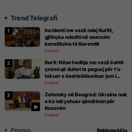
Trend Telegrafi
Incidenti me vezë ndaj Kurtit,
gjithçka ndodhi në seancën
konstituive të Kuvendit
Kosovë
Kurti: Nëse hedhja me vezë është
çmimi që duhet ta paguaj për t’u
takuar e bashkëbiseduar jam i
lumtur ta bëj këtë
Politikë
Zelensky në Beograd: Ukraina nuk
e ka ndryshuar qëndrimin për
Kosovën
Politikë
Promo
Reklamo këtu