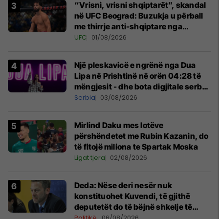
“Vrisni, vrisni shqiptarët”, skandal
në UFC Beograd: Buzukja u përball
me thirrje anti-shqiptare nga
tribunat
UFC
01/08/2026
Një pleskavicë e ngrënë nga Dua
Lipa në Prishtinë në orën 04:28 të
mëngjesit - dhe bota digjitale serbe
shpall gjendjen e luftës
Serbia
03/08/2026
Mirlind Daku mes lotëve
përshëndetet me Rubin Kazanin, do
të fitojë miliona te Spartak Moska
Ligat tjera
02/08/2026
Deda: Nëse deri nesër nuk
konstituohet Kuvendi, të gjithë
deputetët do të bëjnë shkelje të
rëndë kushtetuese
Politikë
06/08/2026