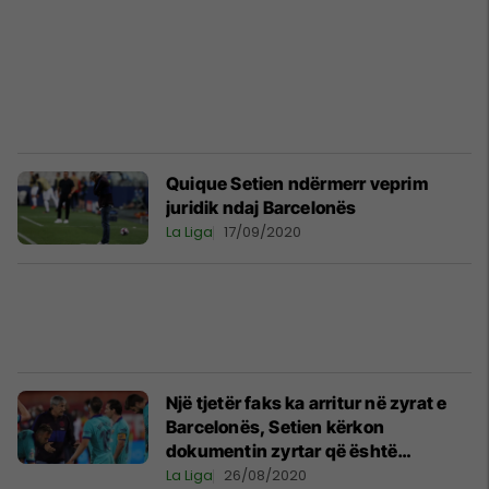
Quique Setien ndërmerr veprim
juridik ndaj Barcelonës
La Liga
17/09/2020
Një tjetër faks ka arritur në zyrat e
Barcelonës, Setien kërkon
dokumentin zyrtar që është
shkarkuar nga puna
La Liga
26/08/2020