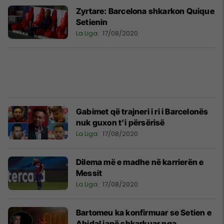
Zyrtare: Barcelona shkarkon Quique
Setienin
La Liga
17/08/2020
Gabimet që trajneri i ri i Barcelonës
nuk guxon t’i përsërisë
La Liga
17/08/2020
Dilema më e madhe në karrierën e
Messit
La Liga
17/08/2020
Bartomeu ka konfirmuar se Setien e
Abidal janë shkarkuar nga