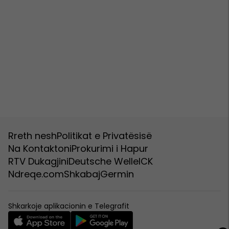
Rreth nesh
Politikat e Privatësisë
Na Kontaktoni
Prokurimi i Hapur
RTV Dukagjini
Deutsche Welle
ICK
Ndreqe.com
Shkabaj
Germin
Shkarkoje aplikacionin e Telegrafit