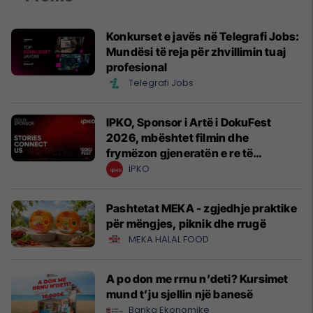
Konkurset e javës në Telegrafi Jobs:
Mundësi të reja për zhvillimin tuaj
profesional
Telegrafi Jobs
IPKO, Sponsor i Artë i DokuFest
2026, mbështet filmin dhe
frymëzon gjeneratën e re të
krijuesve
IPKO
Pashtetat MEKA - zgjedhje praktike
për mëngjes, piknik dhe rrugë
MEKA HALAL FOOD
A po don me rrnu n’deti? Kursimet
mund t’ju sjellin një banesë
Banka Ekonomike