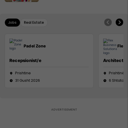
Jobs
Real Estate
Padel Zone
Flex 
Recepsionist/e
Architect
Prishtine
Prishtinë
31 Gusht 2026
6 Shtator 