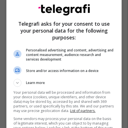
Telegrafi asks for your consent to use
your personal data for the following
purposes:
Personalised advertising and content, advertising and
content measurement, audience research and
services development
Quique Setien
La Liga
Barcelona
Store and/or access information on a device
Learn more
Your personal data will be processed and information from
your device (cookies, unique identifiers, and other device
data) may be stored by, accessed by and shared with 369
partners, or used specifically by this site. We and our partners
may use precise geolocation data.
List of partners.
Some vendors may process your personal data on the basis
of legitimate interest, which you can object to by managing
your options below. Look for a link at the bottom of this page