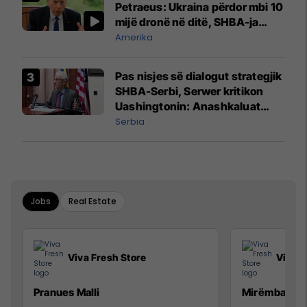
Petraeus: Ukraina përdor mbi 10
mijë dronë në ditë, SHBA-ja
mbetet shumë prapa në
Amerika
prodhim
Pas nisjes së dialogut strategjik
SHBA-Serbi, Serwer kritikon
Uashingtonin: Anashkaluat
Banjskën, sulmin ndaj KFOR-it
Serbia
dhe rrëmbimin e Policëve të
Kosovës
Jobs
Real Estate
Viva Fresh Store
Viva F
Pranues Malli
Mirëmbajtës