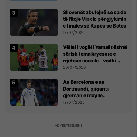
Sllovenët zbulojnë se sa do
të fitojë Vincic për gjykimin
e finales së Kupës së Botës
18/07/2026
Vëllai i vogël i Yamalit është
sërish tema kryesore e
rrjeteve sociale - vodhi
vëmendjen pas finales së
20/07/2026
Kupës së Botës
As Barcelona e as
Dortmundi, gjiganti
gjerman e mbyllë
marrëveshjen për Fisnik
19/07/2026
Asllanin