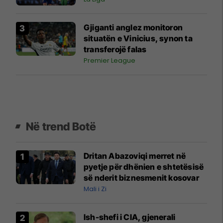
Gjiganti anglez monitoron
situatën e Vinicius, synon ta
transferojë falas
Premier League
Në trend Botë
Dritan Abazoviqi merret në
pyetje për dhënien e shtetësisë
së nderit biznesmenit kosovar
Mali i Zi
Ish-shefi i CIA, gjenerali