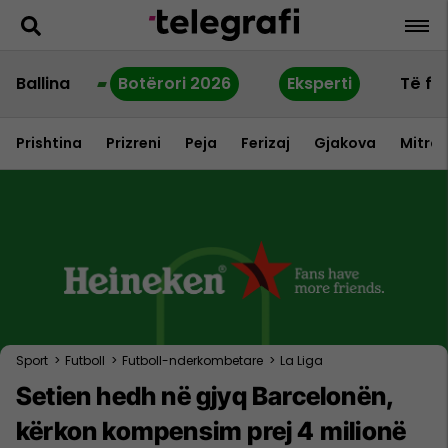
Ballina
Botërori 2026
Eksperti
Të fu
Prishtina
Prizreni
Peja
Ferizaj
Gjakova
Mitrov
Sport
>
Futboll
>
Futboll-nderkombetare
>
La Liga
Setien hedh në gjyq Barcelonën,
kërkon kompensim prej 4 milionë