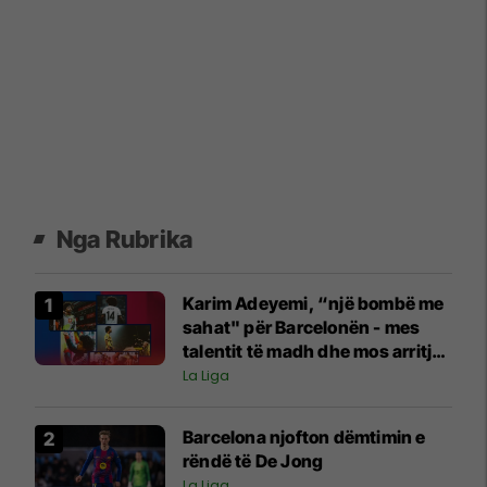
Nga Rubrika
Karim Adeyemi, “një bombë me
sahat" për Barcelonën - mes
talentit të madh dhe mos arritjes
së madhështisë
La Liga
Barcelona njofton dëmtimin e
rëndë të De Jong
La Liga