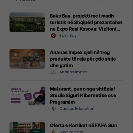
Baks Bay, projekti me i madh
turistik në Shqipëri prezantohet
ne Expo Real Kosova: Vizitoni
shtandin dhe zbuloni
Baks Bay
mundësitë e investimit
Ananas Impex sjell në treg
produkte të reja për çdo shije
dhe gatim
Ananas Impex
Maturant, puno nga shtëpia!
Studio Siguri Kibernetike ose
Programim
Cacttus Education
Oferta e Korrikut në FAFA Sun
Fafa Resorts