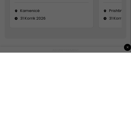
Kamenicë
Prishtinë
31 Korrik 2026
31 Korrik 20
×