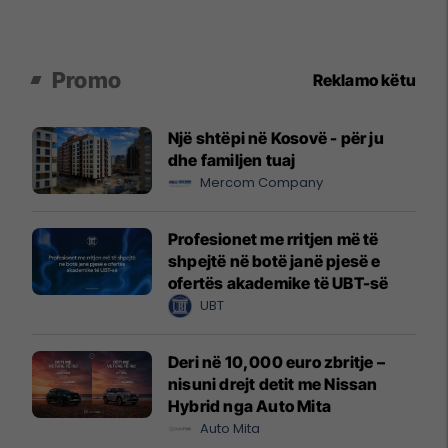
Promo
Reklamo këtu
Një shtëpi në Kosovë - për ju
dhe familjen tuaj
Mercom Company
Profesionet me rritjen më të
shpejtë në botë janë pjesë e
ofertës akademike të UBT-së
UBT
Deri në 10,000 euro zbritje –
nisuni drejt detit me Nissan
Hybrid nga Auto Mita
Auto Mita