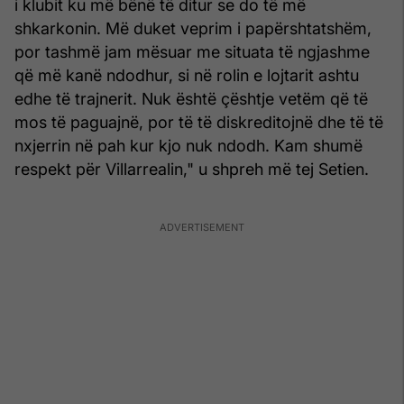
i klubit ku më bënë të ditur se do të më
shkarkonin. Më duket veprim i papërshtatshëm,
por tashmë jam mësuar me situata të ngjashme
që më kanë ndodhur, si në rolin e lojtarit ashtu
edhe të trajnerit. Nuk është çështje vetëm që të
mos të paguajnë, por të të diskreditojnë dhe të të
nxjerrin në pah kur kjo nuk ndodh. Kam shumë
respekt për Villarrealin," u shpreh më tej Setien.