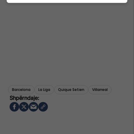
Barcelona
La Liga
Quique Setien
Villarreal