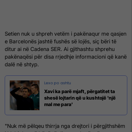
Setien nuk u shpreh vetëm i pakënaqur me qasjen
e Barcelonës jashtë fushës së lojës, siç bëri të
ditur ai në Cadena SER. Ai gjithashtu shprehu
pakënaqësi për disa rrjedhje informacioni që kanë
dalë në shtyp.
Xavi ka parë mjaft, përgatitet ta
shesë lojtarin që u kushtojë 'një
mal me para'
"Nuk më pëlqeu thirrja nga drejtori i përgjithshëm