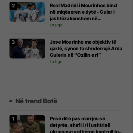
Real Madridi i Mourinhos bind
në miqësoren e dytë - Guler i
jashtëzakonshëm në
organizimin e lojës
La Liga
Jose Mourinho me objektiv të
qartë, synon ta shndërrojë Arda
Gulerin në “Ozilin e ri”
La Liga
Në trend Botë
Pesë ditë pas marrjes së
detyrës, shefi i ri i ushtrisë
ukrainase urdhëron kontroll të