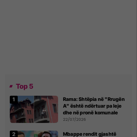
Top 5
Rama: Shtëpia në "Rrugën
A" është ndërtuar pa leje
dhe në pronë komunale
22/07/2026
Mbappe rendit gjashtë