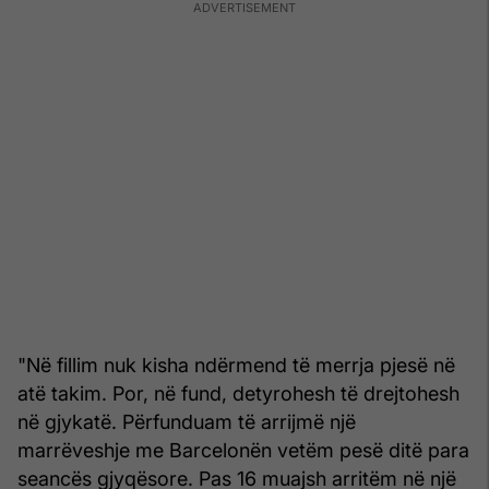
"Në fillim nuk kisha ndërmend të merrja pjesë në
atë takim. Por, në fund, detyrohesh të drejtohesh
në gjykatë. Përfunduam të arrijmë një
marrëveshje me Barcelonën vetëm pesë ditë para
seancës gjyqësore. Pas 16 muajsh arritëm në një