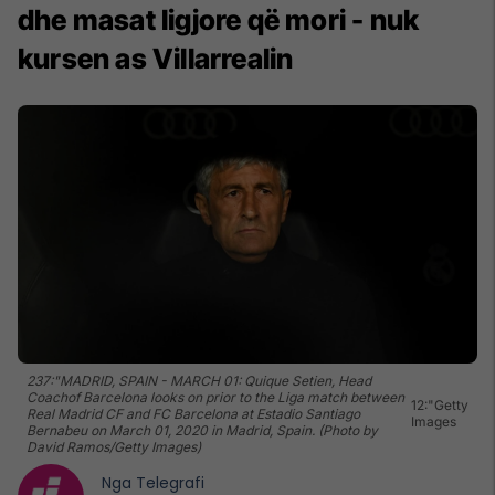
dhe masat ligjore që mori - nuk
kursen as Villarrealin
237:"MADRID, SPAIN - MARCH 01: Quique Setien, Head
Coachof Barcelona looks on prior to the Liga match between
12:"Getty
Real Madrid CF and FC Barcelona at Estadio Santiago
Images
Bernabeu on March 01, 2020 in Madrid, Spain. (Photo by
David Ramos/Getty Images)
Nga
Telegrafi