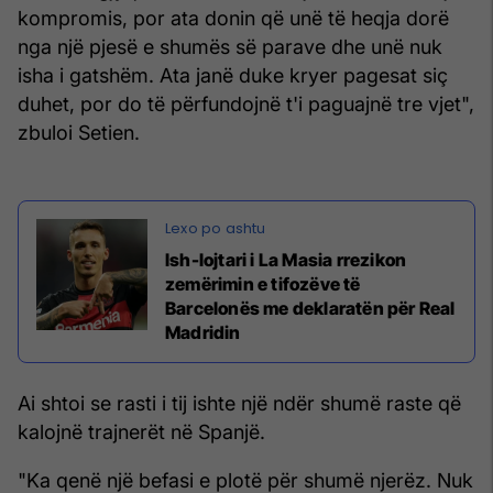
kompromis, por ata donin që unë të heqja dorë
nga një pjesë e shumës së parave dhe unë nuk
isha i gatshëm. Ata janë duke kryer pagesat siç
duhet, por do të përfundojnë t'i paguajnë tre vjet",
zbuloi Setien.
Ish-lojtari i La Masia rrezikon
zemërimin e tifozëve të
Barcelonës me deklaratën për Real
Madridin
Ai shtoi se rasti i tij ishte një ndër shumë raste që
kalojnë trajnerët në Spanjë.
"Ka qenë një befasi e plotë për shumë njerëz. Nuk