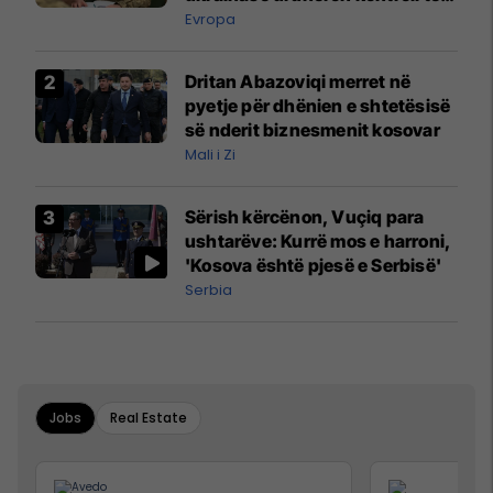
madh
Evropa
Dritan Abazoviqi merret në
pyetje për dhënien e shtetësisë
së nderit biznesmenit kosovar
Mali i Zi
Sërish kërcënon, Vuçiq para
ushtarëve: Kurrë mos e harroni,
'Kosova është pjesë e Serbisë'
Serbia
Jobs
Real Estate