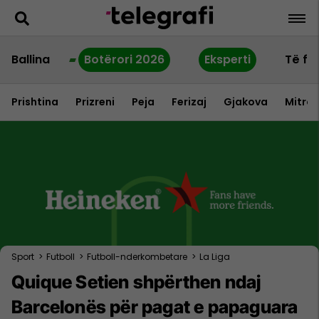
Ballina
Botërori 2026
Eksperti
Të fu
Prishtina
Prizreni
Peja
Ferizaj
Gjakova
Mitrov
Sport
>
Futboll
>
Futboll-nderkombetare
>
La Liga
Quique Setien shpërthen ndaj
Barcelonës për pagat e papaguara