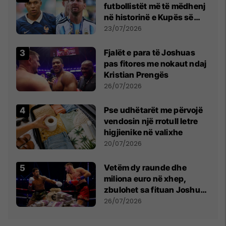
futbollistët më të mëdhenj
në historinë e Kupës së
Botës, Messi mbetet i dyti
23/07/2026
Fjalët e para të Joshuas
pas fitores me nokaut ndaj
Kristian Prengës
26/07/2026
Pse udhëtarët me përvojë
vendosin një rrotull letre
higjienike në valixhe
20/07/2026
Vetëm dy raunde dhe
miliona euro në xhep,
zbulohet sa fituan Joshua
e Prenga
26/07/2026