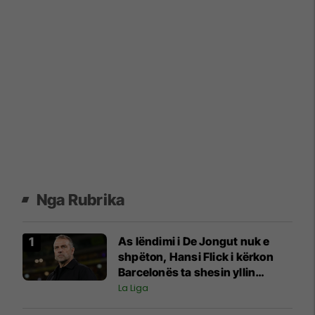
Nga Rubrika
As lëndimi i De Jongut nuk e
shpëton, Hansi Flick i kërkon
Barcelonës ta shesin yllin
spanjoll
La Liga