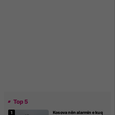
Top 5
Kosova nën alarmin e kuq