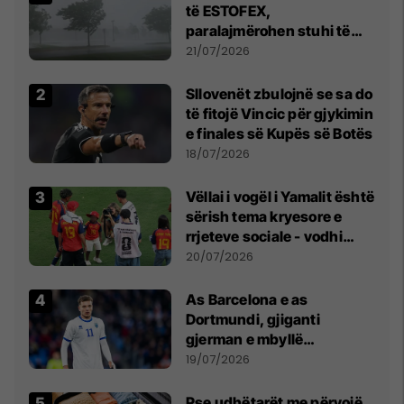
të ESTOFEX,
paralajmërohen stuhi të
fuqishme me breshër dhe
21/07/2026
erëra të forta
Sllovenët zbulojnë se sa do
të fitojë Vincic për gjykimin
e finales së Kupës së Botës
18/07/2026
Vëllai i vogël i Yamalit është
sërish tema kryesore e
rrjeteve sociale - vodhi
vëmendjen pas finales së
20/07/2026
Kupës së Botës
As Barcelona e as
Dortmundi, gjiganti
gjerman e mbyllë
marrëveshjen për Fisnik
19/07/2026
Asllanin
Pse udhëtarët me përvojë