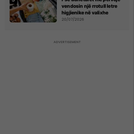
vendosin një rrotull letre
higjienike në valixhe
20/07/2026