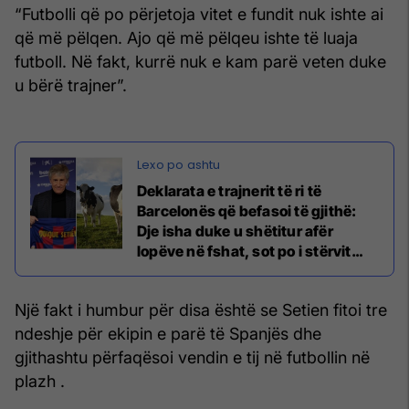
“Futbolli që po përjetoja vitet e fundit nuk ishte ai
që më pëlqen. Ajo që më pëlqeu ishte të luaja
futboll. Në fakt, kurrë nuk e kam parë veten duke
u bërë trajner”.
Deklarata e trajnerit të ri të
Barcelonës që befasoi të gjithë:
Dje isha duke u shëtitur afër
lopëve në fshat, sot po i stërvit
lojtarët më të mirë në botë
Një fakt i humbur për disa është se Setien fitoi tre
ndeshje për ekipin e parë të Spanjës dhe
gjithashtu përfaqësoi vendin e tij në futbollin në
plazh .