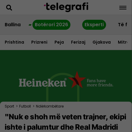
Ballina
Botërori 2026
Eksperti
Të fu
Prishtina
Prizreni
Peja
Ferizaj
Gjakova
Mitrov
Sport
>
Futboll
>
Ndërkombëtare
"Nuk e shoh më veten trajner, ekipi
ishte i palumtur dhe Real Madridi