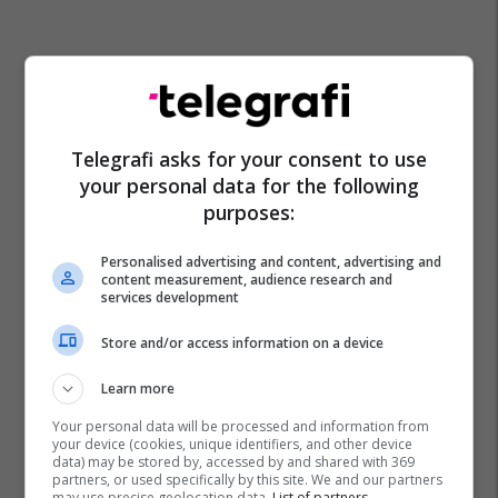
Telegrafi asks for your consent to use
your personal data for the following
Promo
Reklamo këtu
purposes:
Baks Bay, projekti me i madh
Personalised advertising and content, advertising and
turistik në Shqipëri prezantohet
content measurement, audience research and
services development
ne Expo Real Kosova: Vizitoni
shtandin dhe zbuloni
Baks Bay
Store and/or access information on a device
mundësitë e investimit
Learn more
Ananas Impex sjell në treg
produkte të reja për çdo shije
Your personal data will be processed and information from
dhe gatim
your device (cookies, unique identifiers, and other device
data) may be stored by, accessed by and shared with 369
Ananas Impex
partners, or used specifically by this site. We and our partners
may use precise geolocation data.
List of partners.