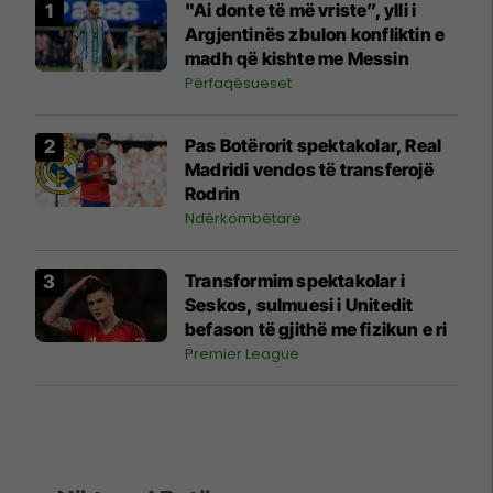
"Ai donte të më vriste”, ylli i
Argjentinës zbulon konfliktin e
madh që kishte me Messin
Përfaqësueset
Pas Botërorit spektakolar, Real
Madridi vendos të transferojë
Rodrin
Ndërkombëtare
Transformim spektakolar i
Seskos, sulmuesi i Unitedit
befason të gjithë me fizikun e ri
Premier League