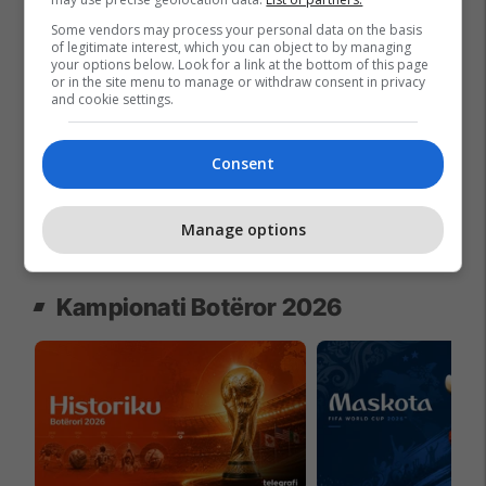
Maturant, puno nga shtëpia!
Some vendors may process your personal data on the basis
of legitimate interest, which you can object to by managing
Studio Siguri Kibernetike ose
your options below. Look for a link at the bottom of this page
Programim
or in the site menu to manage or withdraw consent in privacy
and cookie settings.
Cacttus Education
Oferta e Korrikut në FAFA Sun
Consent
Fafa Resorts
Manage options
Kampionati Botëror 2026