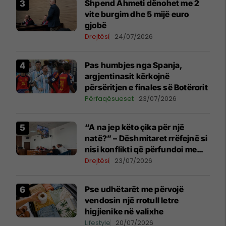
Shpend Ahmeti dënohet me 2
vite burgim dhe 5 mijë euro
gjobë
Drejtësi
24/07/2026
Pas humbjes nga Spanja,
argjentinasit kërkojnë
përsëritjen e finales së Botërorit
Përfaqësueset
23/07/2026
“A na jep këto çika për një
natë?” – Dëshmitaret rrëfejnë si
nisi konflikti që përfundoi me
plagosjen e tre personave
Drejtësi
23/07/2026
Pse udhëtarët me përvojë
vendosin një rrotull letre
higjienike në valixhe
Lifestyle
20/07/2026