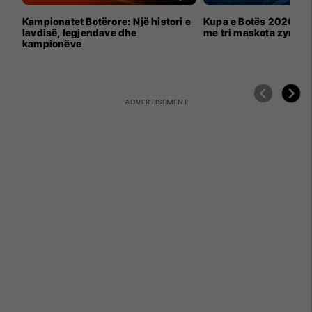
Kampionatet Botërore: Një histori e
Kupa e Botës 2026 për
lavdisë, legjendave dhe
me tri maskota zyrtar
kampionëve