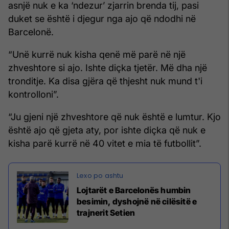
asnjë nuk e ka ‘ndezur’ zjarrin brenda tij, pasi
duket se është i djegur nga ajo që ndodhi në
Barcelonë.
“Unë kurrë nuk kisha qenë më parë në një
zhveshtore si ajo. Ishte diçka tjetër. Më dha një
tronditje. Ka disa gjëra që thjesht nuk mund t'i
kontrolloni”.
“Ju gjeni një zhveshtore që nuk është e lumtur. Kjo
është ajo që gjeta aty, por ishte diçka që nuk e
kisha parë kurrë në 40 vitet e mia të futbollit”.
Lojtarët e Barcelonës humbin
besimin, dyshojnë në cilësitë e
trajnerit Setien