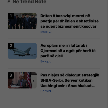
Në trend Botë
Dritan Abazoviqi merret në
pyetje për dhënien e shtetësisë
së nderit biznesmenit kosovar
Mali i Zi
Aeroplani më i ri luftarak i
Gjermanisë u ngrit për herë të
parë në qiell
Evropa
Pas nisjes së dialogut strategjik
SHBA-Serbi, Serwer kritikon
Uashingtonin: Anashkaluat
Banjskën, sulmin ndaj KFOR-it
Serbia
dhe rrëmbimin e Policëve të
Kosovës