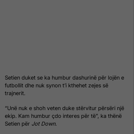
Setien duket se ka humbur dashurinë për lojën e
futbollit dhe nuk synon t’i kthehet zejes së
trajnerit.
“Unë nuk e shoh veten duke stërvitur përsëri një
ekip. Kam humbur çdo interes për të”, ka thënë
Setien për
Jot Down
.