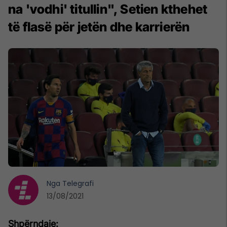
na 'vodhi' titullin", Setien kthehet
të flasë për jetën dhe karrierën
Nga
Telegrafi
13/08/2021