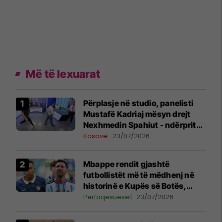
Më të lexuarat
Përplasje në studio, panelisti
Mustafë Kadriaj mësyn drejt
Nexhmedin Spahiut - ndërpritet
transmetimi
Kosovë
23/07/2026
Mbappe rendit gjashtë
futbollistët më të mëdhenj në
historinë e Kupës së Botës,
Messi mbetet i dyti
Përfaqësueset
23/07/2026