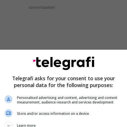
Telegrafi asks for your consent to use your
personal data for the following purposes:
Personalised advertising and content, advertising and content
drejtuar Racing Santander, Real Betis, Las Palmas,
measurement, audience research and services development
ones.
Store and/or access information on a device
Learn more