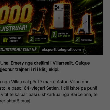
 Unai Emery nga drejtimi i Villarrealit, Quique
edhur trajneri i ri i këtij ekipi.
 nga Villarreal për të marrë Aston Villan dhe
stol e pasoi 64-vjeçari Setien, i cili ishte pa punë
 vitit të kaluar pasi u shkarkua nga Barcelona, ​​të
 për shtatë muaj.