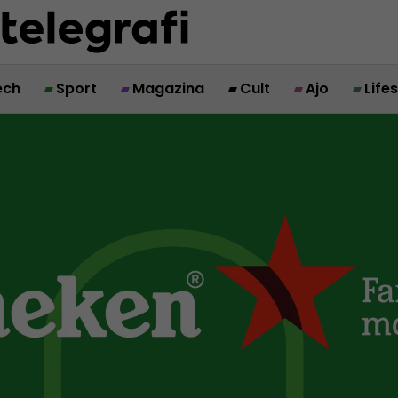
ech
Sport
Magazina
Cult
Ajo
Life