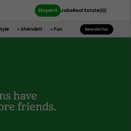
Eksperti
Jobs
Real Estate
style
Shëndeti
Fun
Newsletter