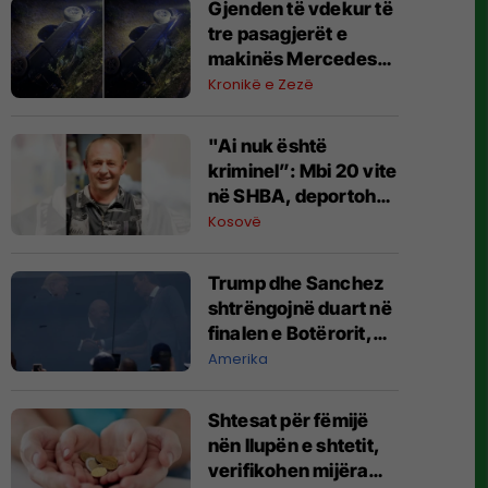
Gjenden të vdekur të
tre pasagjerët e
makinës Mercedes
me targa gjermane të
Kronikë e Zezë
cilët nga Shkupi u
nisën drejt Kosovës
"Ai nuk është
kriminel”: Mbi 20 vite
në SHBA, deportohet
berberi shqiptar
Kosovë
Trump dhe Sanchez
shtrëngojnë duart në
finalen e Botërorit,
lënë pas tensionet
Amerika
Shtesat për fëmijë
nën llupën e shtetit,
verifikohen mijëra