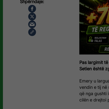
Pas largimit të
Setien është zgj
Emery u largua
vendin e tij në 
që nga gushti i
cilën e drejtoi