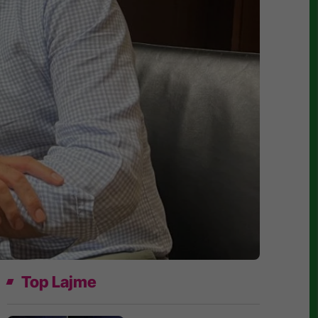
Top Lajme