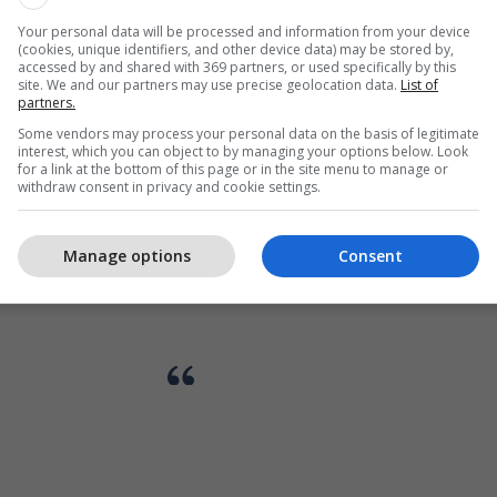
Your personal data will be processed and information from your device
(cookies, unique identifiers, and other device data) may be stored by,
accessed by and shared with 369 partners, or used specifically by this
site. We and our partners may use precise geolocation data.
List of
partners.
Some vendors may process your personal data on the basis of legitimate
interest, which you can object to by managing your options below. Look
for a link at the bottom of this page or in the site menu to manage or
withdraw consent in privacy and cookie settings.
Manage options
Consent