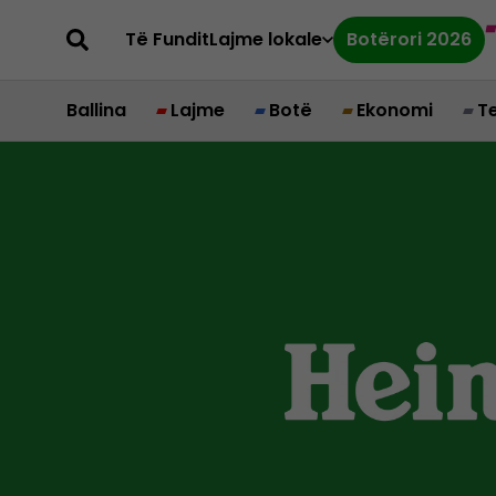
Të Fundit
Lajme lokale
Botërori 2026
Ballina
Lajme
Botë
Ekonomi
T