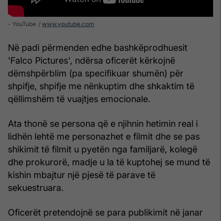
- YouTube
www.youtube.com
Në padi përmenden edhe bashkëprodhuesit
'Falco Pictures', ndërsa oficerët kërkojnë
dëmshpërblim (pa specifikuar shumën) për
shpifje, shpifje me nënkuptim dhe shkaktim të
qëllimshëm të vuajtjes emocionale.
Ata thonë se persona që e njihnin hetimin real i
lidhën lehtë me personazhet e filmit dhe se pas
shikimit të filmit u pyetën nga familjarë, kolegë
dhe prokurorë, madje u la të kuptohej se mund të
kishin mbajtur një pjesë të parave të
sekuestruara.
Oficerët pretendojnë se para publikimit në janar