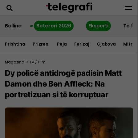
Ballina
Botërori 2026
Eksperti
Të fu
Prishtina
Prizreni
Peja
Ferizaj
Gjakova
Mitrov
Magazina
>
TV / Film
Dy policë antidrogë padisin Matt
Damon dhe Ben Affleck: Na
portretizuan si të korruptuar