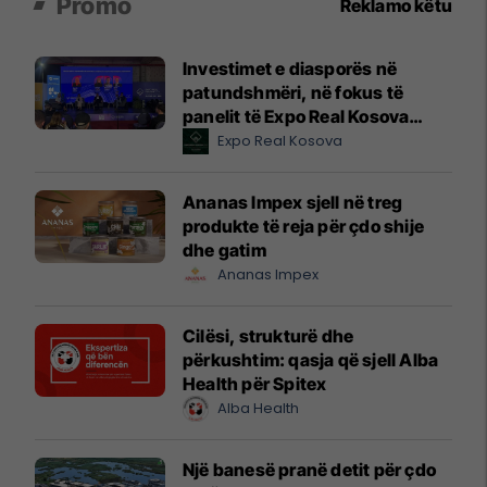
Promo
Reklamo këtu
Investimet e diasporës në
patundshmëri, në fokus të
panelit të Expo Real Kosova
2026
Expo Real Kosova
Ananas Impex sjell në treg
produkte të reja për çdo shije
dhe gatim
Ananas Impex
Cilësi, strukturë dhe
përkushtim: qasja që sjell Alba
Health për Spitex
Alba Health
Një banesë pranë detit për çdo