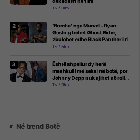
dekadash në film
TV / Film
'Bomba' nga Marvel - Ryan
Gosling bëhet Ghost Rider,
zbulohet edhe Black Panther i ri
TV / Film
Është shpallur dy herë
mashkulli më seksi në botë, por
Johnny Depp nuk njihet në rolin
e fundit
TV / Film
Në trend Botë