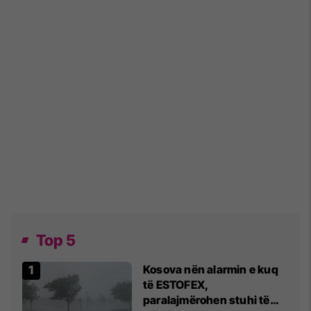
Top 5
Kosova nën alarmin e kuq
të ESTOFEX,
paralajmërohen stuhi të