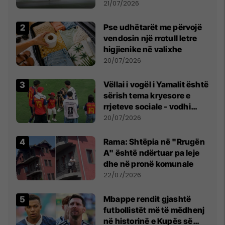
fuqishme me breshër dhe
21/07/2026
erëra të forta
Pse udhëtarët me përvojë
vendosin një rrotull letre
higjienike në valixhe
20/07/2026
Vëllai i vogël i Yamalit është
sërish tema kryesore e
rrjeteve sociale - vodhi
vëmendjen pas finales së
20/07/2026
Kupës së Botës
Rama: Shtëpia në "Rrugën
A" është ndërtuar pa leje
dhe në pronë komunale
22/07/2026
Mbappe rendit gjashtë
futbollistët më të mëdhenj
në historinë e Kupës së