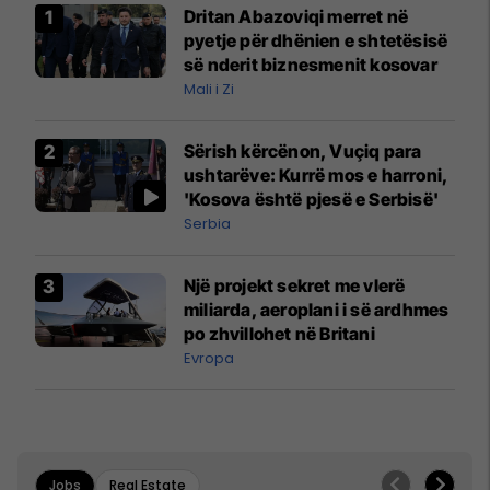
Dritan Abazoviqi merret në
pyetje për dhënien e shtetësisë
së nderit biznesmenit kosovar
Mali i Zi
Sërish kërcënon, Vuçiq para
ushtarëve: Kurrë mos e harroni,
'Kosova është pjesë e Serbisë'
Serbia
Një projekt sekret me vlerë
miliarda, aeroplani i së ardhmes
po zhvillohet në Britani
Evropa
Jobs
Real Estate