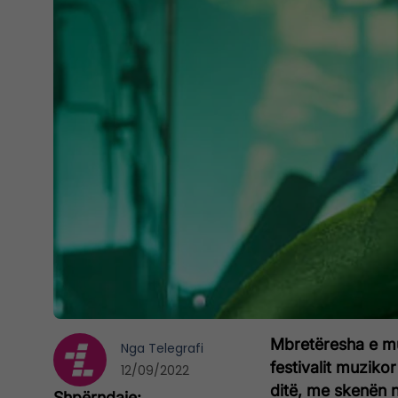
Mbretëresha e mu
Nga
Telegrafi
festivalit muziko
12/09/2022
ditë, me skenën n