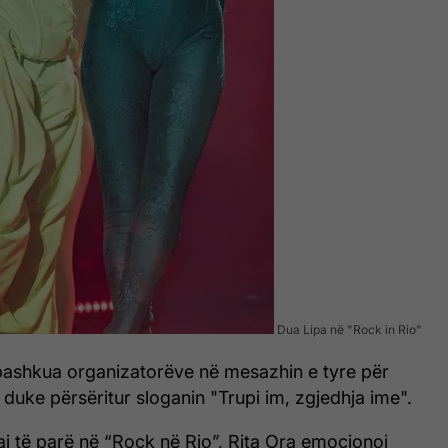
Dua Lipa në "Rock in Rio"
 bashkua organizatorëve në mesazhin e tyre për
 duke përsëritur sloganin "Trupi im, zgjedhja ime".
aj të parë në “Rock në Rio”, Rita Ora emocionoi