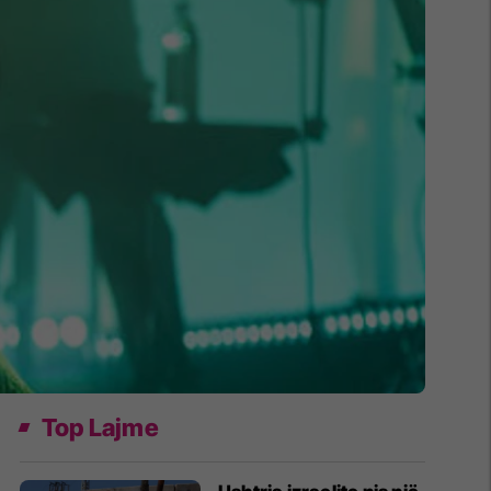
Top Lajme