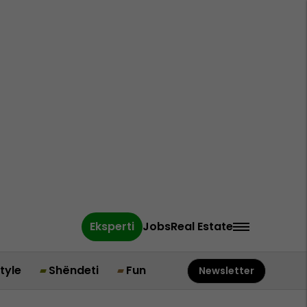
Eksperti
Jobs
Real Estate
style
Shëndeti
Fun
Newsletter