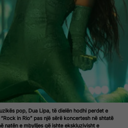
zikës pop, Dua Lipa, të dielën hodhi perdet e
r “Rock in Rio” pas një sërë koncertesh në shtatë
ë natën e mbylljes që ishte ekskluzivisht e