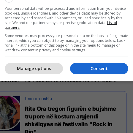
Your personal data will be processed and information from your device
(cookies, unique identifiers, and other device data) may be stored by,
accessed by and shared with 369 partners, or used specifically by this
site. We and our partners may use precise geolocation data.
List of
partners.
Some vendors may process your personal data on the basis of legitimate
interest, which you can object to by managing your options below. Look
llarizuar në Spotify ofroi një paraqitje të shkurtër
for a link at the bottom of this page or in the site menu to manage or
bëjnë "Future Nostalgia", një vështrim nga vitet
withdraw consent in privacy and cookie settings.
Manage options
Consent
nsa ishin paraqitur në vendin e City of Rock për
estivalit – i cili tani do të rikthehet në vitin 2024.
Rita Ora tregon figurën e bujshme
trupore në kostum argjendi
shkëlqyes në festivalin "Rock In
Rio"