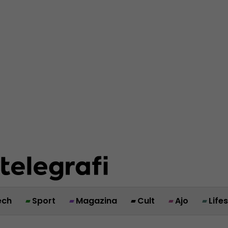
ech
Sport
Magazina
Cult
Ajo
Life