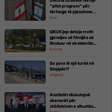
Ushtria izraelite nis një
"pilot program" për
tërheqje të pjesshme
në Liban
Azia
QKUK jep detaje rreth
gjendjes së fëmijës së
lënduar në aksidentin
në Istog
Kosovë
Sa para lë një turist në
Shqipëri?
Shqipëri
Analistët diskutojnë
skenarët për
zhbllokimin e situatës
politike në Kosovë