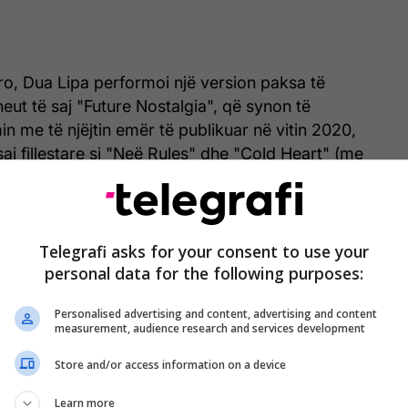
ro, Dua Lipa performoi një version paksa të
neut të saj "Future Nostalgia", që synon të
 me të njëjtin emër të publikuar në vitin 2020,
saj fillestare si "Neë Rules" dhe "Cold Heart" (me
Telegrafi asks for your consent to use your
personal data for the following purposes:
Personalised advertising and content, advertising and content
measurement, audience research and services development
Store and/or access information on a device
Learn more