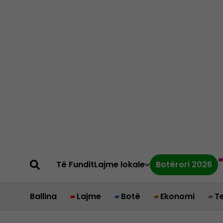
Të Fundit
Lajme lokale
Botërori 2026
Ballina
Lajme
Botë
Ekonomi
T