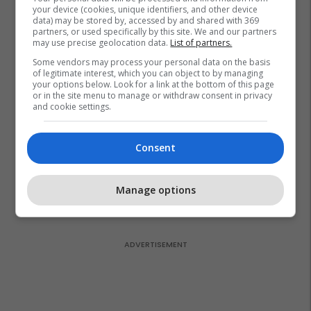
your device (cookies, unique identifiers, and other device
data) may be stored by, accessed by and shared with 369
Zgjidhni një nga katër modelet
partners, or used specifically by this site. We and our partners
tuaja të preferuara Peugeot
may use precise geolocation data.
List of partners.
Peugot Kosova
Some vendors may process your personal data on the basis
of legitimate interest, which you can object to by managing
your options below. Look for a link at the bottom of this page
IPKO vazhdon partneritetin me
or in the site menu to manage or withdraw consent in privacy
and cookie settings.
Sunny Hill Festival 2026
IPKO
Consent
EXPO DIASPORA 2026 mbahet
më 3, 4 dhe 5 gusht në Prishtinë
Manage options
Expo Prishtina