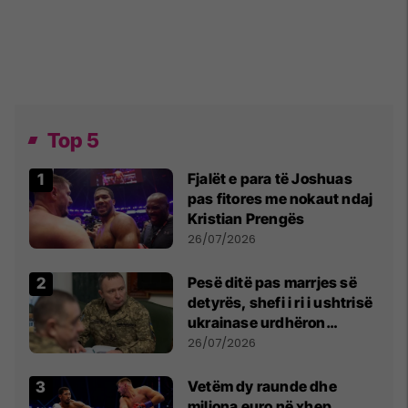
Top 5
Fjalët e para të Joshuas
pas fitores me nokaut ndaj
Kristian Prengës
26/07/2026
Pesë ditë pas marrjes së
detyrës, shefi i ri i ushtrisë
ukrainase urdhëron
kontroll të madh
26/07/2026
Vetëm dy raunde dhe
miliona euro në xhep,