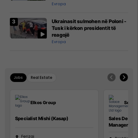
ngritën në ajër për të
Evropa
interceptuar fluturaken e Qatar
Airways që po shkonte drejt
Ukrainasit sulmohen në Poloni -
Mançesterit
Tusk i kërkon presidentit të
reagojë
Evropa
Jobs
Real Estate
Elkos Group
Solac
Specialist Mishi (Kasap)
Sales Devel
Manager
Ferizaj