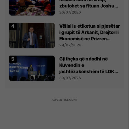
zbulohet sa fituan Joshua
e Prenga
26/07/2026
Vëllai iu etiketua si pjesëtar
i grupit të Arkanit, Drejtori i
Ekonomisë në Prizren
mohon pretendimet
24/07/2026
Gjithçka që ndodhi në
Kuvendin e
jashtëzakonshëm të LDK-
së
30/07/2026