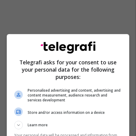
Telegrafi asks for your consent to use
your personal data for the following
purposes:
Personalised advertising and content, advertising and
Promo
Reklamo këtu
content measurement, audience research and
services development
Këtë herë me kartelë
Store and/or access information on a device
gërvishtëse plotësisht digjitale
dhe mbi 40 mijë shpërblime
Learn more
instant!
Meridian
Your personal data will be processed and information from