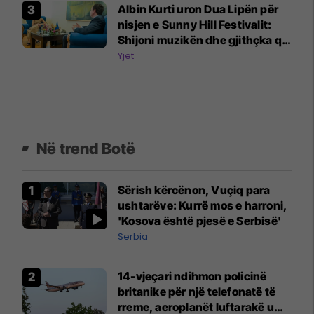
Albin Kurti uron Dua Lipën për
nisjen e Sunny Hill Festivalit:
Shijoni muzikën dhe gjithçka që
ofrojnë Prishtina e Kosova
Yjet
Në trend Botë
Sërish kërcënon, Vuçiq para
ushtarëve: Kurrë mos e harroni,
'Kosova është pjesë e Serbisë'
Serbia
14-vjeçari ndihmon policinë
britanike për një telefonatë të
rreme, aeroplanët luftarakë u