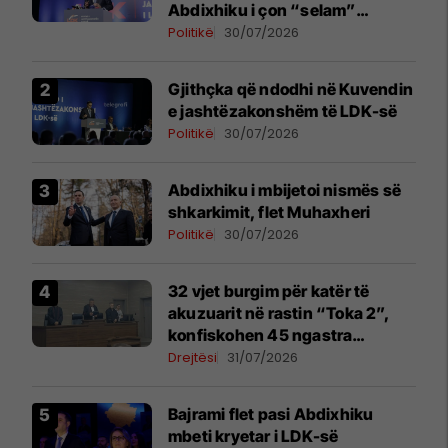
Abdixhiku i çon “selam”
Përparim Ramës
Politikë
30/07/2026
Gjithçka që ndodhi në Kuvendin
e jashtëzakonshëm të LDK-së
Politikë
30/07/2026
Abdixhiku i mbijetoi nismës së
shkarkimit, flet Muhaxheri
Politikë
30/07/2026
32 vjet burgim për katër të
akuzuarit në rastin “Toka 2”,
konfiskohen 45 ngastra
kadastrale
Drejtësi
31/07/2026
Bajrami flet pasi Abdixhiku
mbeti kryetar i LDK-së