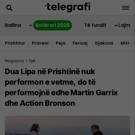
Ballina
Botërori 2026
Të fundit
Lajme
Prishtina
Prizreni
Peja
Ferizaj
Gjakova
Mitrov
Magazina
>
Yjet
Dua Lipa në Prishtinë nuk
performon e vetme, do të
performojnë edhe Martin Garrix
dhe Action Bronson