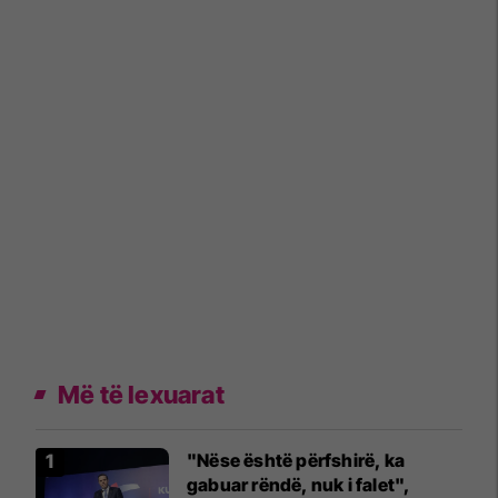
Më të lexuarat
"Nëse është përfshirë, ka
gabuar rëndë, nuk i falet",