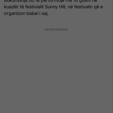
Bukuroshja do të performojë më 10 gusht në
kuadër të festivialit Sunny Hill, në festivalin që e
organizon babai i saj.