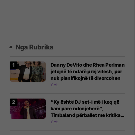
Nga Rubrika
Danny DeVito dhe Rhea Perlman
jetojnë të ndarë prej vitesh, por
nuk planifikojnë të divorcohen
Yjet
“Ky është DJ set-i më i keq që
kam parë ndonjëherë”,
Timbaland përballet me kritika
për performancat në festivalet
Yjet
evropiane