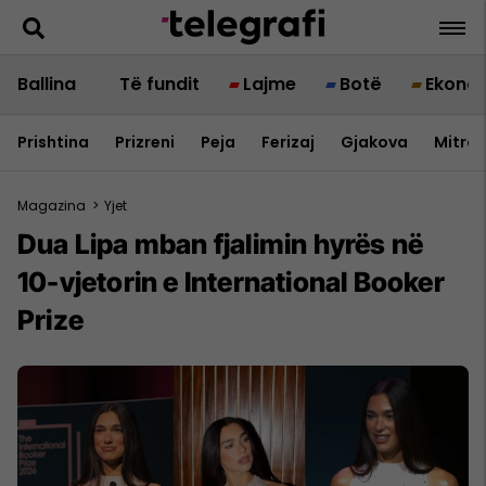
Ballina
Të fundit
Lajme
Botë
Ekono
Prishtina
Prizreni
Peja
Ferizaj
Gjakova
Mitrov
Magazina
>
Yjet
Dua Lipa mban fjalimin hyrës në
10-vjetorin e International Booker
Prize