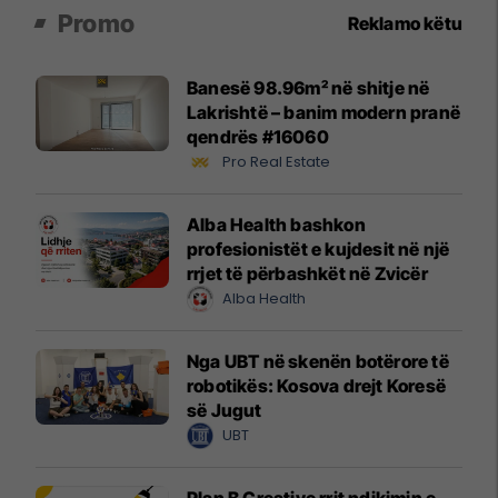
Promo
Reklamo këtu
Banesë 98.96m² në shitje në
Lakrishtë – banim modern pranë
qendrës #16060
Pro Real Estate
Alba Health bashkon
profesionistët e kujdesit në një
rrjet të përbashkët në Zvicër
Alba Health
Nga UBT në skenën botërore të
robotikës: Kosova drejt Koresë
së Jugut
UBT