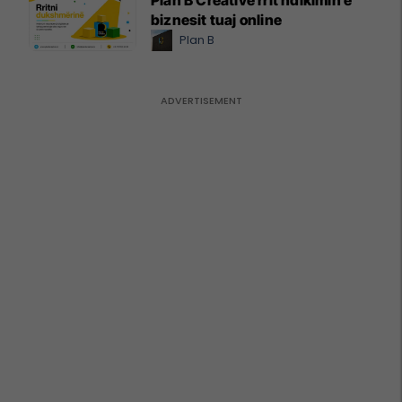
Plan B Creative rrit ndikimin e
biznesit tuaj online
Plan B