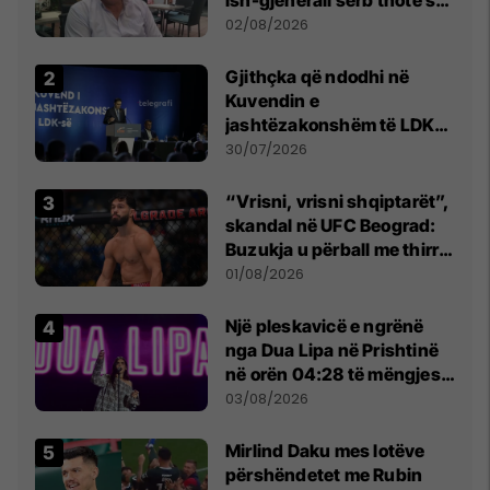
ish-gjenerali serb thotë se
dikush e tradhtoi në
02/08/2026
Beograd
Gjithçka që ndodhi në
Kuvendin e
jashtëzakonshëm të LDK-
së
30/07/2026
“Vrisni, vrisni shqiptarët”,
skandal në UFC Beograd:
Buzukja u përball me thirrje
anti-shqiptare nga
01/08/2026
tribunat
Një pleskavicë e ngrënë
nga Dua Lipa në Prishtinë
në orën 04:28 të mëngjesit
- dhe bota digjitale serbe
03/08/2026
shpall gjendjen e luftës
Mirlind Daku mes lotëve
përshëndetet me Rubin