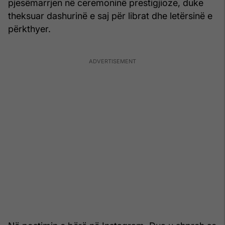
pjesëmarrjen në ceremoninë prestigjioze, duke
theksuar dashurinë e saj për librat dhe letërsinë e
përkthyer.