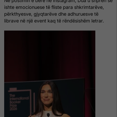
Në postimin e bërë në Instagram, Dua u shpreh se
ishte emocionuese të fliste para shkrimtarëve,
përkthyesve, gjyqtarëve dhe adhuruesve të
librave në një event kaq të rëndësishëm letrar.