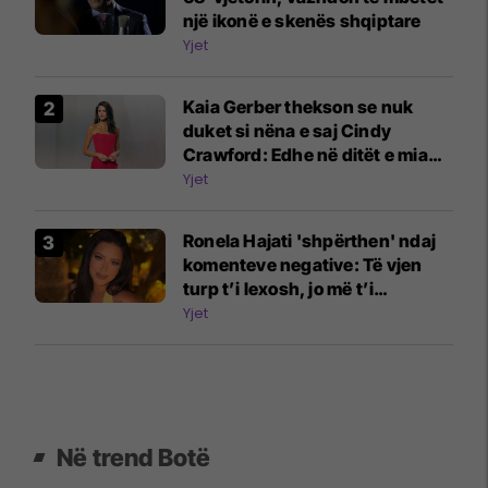
një ikonë e skenës shqiptare
Yjet
Kaia Gerber thekson se nuk
duket si nëna e saj Cindy
Crawford: Edhe në ditët e mia
më të mira, nuk jam askund
Yjet
pranë saj
Ronela Hajati 'shpërthen' ndaj
komenteve negative: Të vjen
turp t’i lexosh, jo më t’i
shkruash
Yjet
Në trend Botë