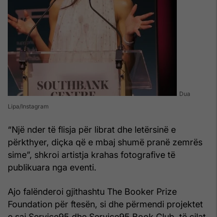
Dua
Lipa/Instagram
“Një nder të flisja për librat dhe letërsinë e
përkthyer, diçka që e mbaj shumë pranë zemrës
sime”, shkroi artistja krahas fotografive të
publikuara nga eventi.
Ajo falënderoi gjithashtu The Booker Prize
Foundation për ftesën, si dhe përmendi projektet
e saj Service95 dhe Service95 Book Club, të cilat