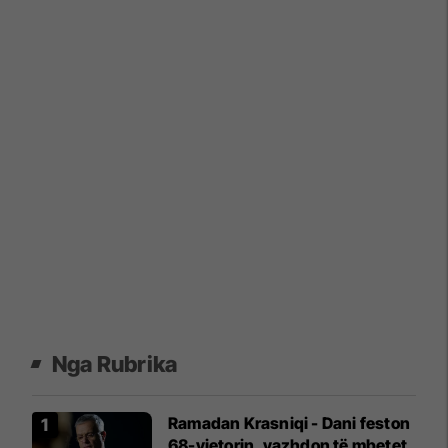
Nga Rubrika
Ramadan Krasniqi - Dani feston
68-vjetorin, vazhdon të mbetet