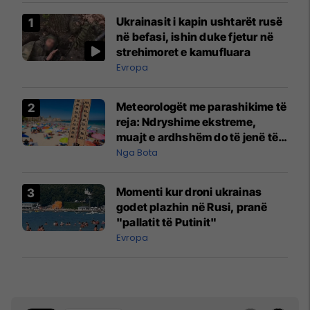
Ukrainasit i kapin ushtarët rusë
në befasi, ishin duke fjetur në
strehimoret e kamufluara
Evropa
Meteorologët me parashikime të
reja: Ndryshime ekstreme,
muajt e ardhshëm do të jenë të
pazakontë
Nga Bota
Momenti kur droni ukrainas
godet plazhin në Rusi, pranë
"pallatit të Putinit"
Evropa