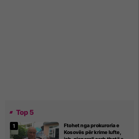
Top 5
Ftohet nga prokuroria e
Kosovës për krime lufte,