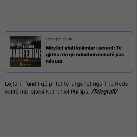
Mbyllet afati kalimtar i janarit: Të
gjitha ato që ndodhën minutë pas
minute
Lojtari i fundit që pritet të largohet nga The Reds
është mbrojtësi Nathaniel Phillips.
/Telegrafi/