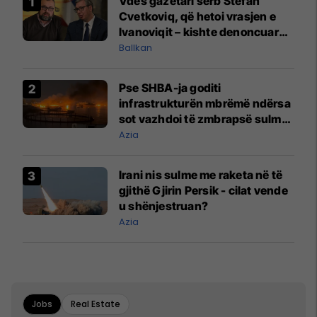
Vdes gazetari serb Stefan
Cvetkoviq, që hetoi vrasjen e
Ivanoviqit – kishte denoncuar
kërcënime ndaj vëllezërve
Ballkan
Vuçiq
Pse SHBA-ja goditi
infrastrukturën mbrëmë ndërsa
sot vazhdoi të zmbrapsë sulmet
iraniane
Azia
Irani nis sulme me raketa në të
gjithë Gjirin Persik - cilat vende
u shënjestruan?
Azia
Jobs
Real Estate