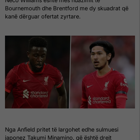
Neco Williams është mes huazimit te
Bournemouth dhe Brentford me dy skuadrat që
kanë dërguar ofertat zyrtare.
Nga Anfield pritet të largohet edhe sulmuesi
japonez Takumi Minamino, që është drejt