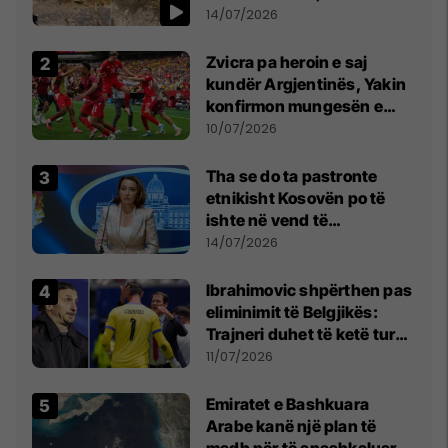
kujdes nga qytetarët
14/07/2026
Zvicra pa heroin e saj
kundër Argjentinës, Yakin
konfirmon mungesën e
madhe
10/07/2026
Tha se do ta pastronte
etnikisht Kosovën po të
ishte në vend të
Millosheviqit, Lëvizja e
14/07/2026
Qytetarëve të Lirë në Serbi
kërkon shkarkimin e
Ibrahimovic shpërthen pas
menjëhershëm të
eliminimit të Belgjikës:
Snezhana Paunoviq
Trajneri duhet të ketë turp,
ai lojtar se meritoi të luante
11/07/2026
Emiratet e Bashkuara
Arabe kanë një plan të