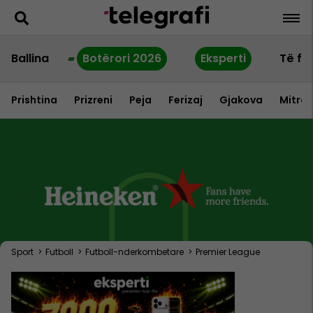
Ballina
Botërori 2026
Eksperti
Të fu
Prishtina
Prizreni
Peja
Ferizaj
Gjakova
Mitrov
Sport
>
Futboll
>
Futboll-nderkombetare
>
Premier League