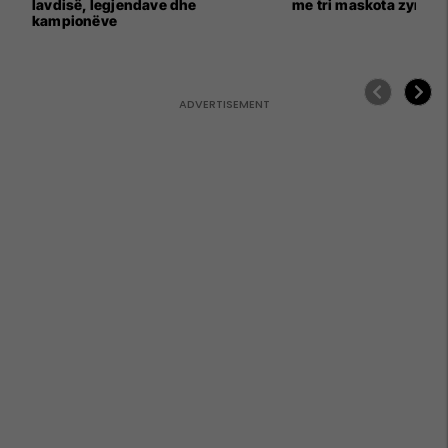
lavdisë, legjendave dhe
me tri maskota zyrtar
kampionëve