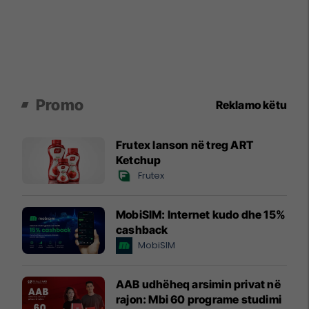
Promo
Reklamo këtu
Frutex lanson në treg ART
Ketchup
Frutex
MobiSIM: Internet kudo dhe 15%
cashback
MobiSIM
AAB udhëheq arsimin privat në
rajon: Mbi 60 programe studimi