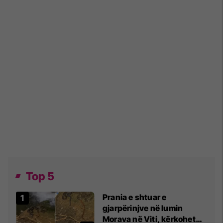
Top 5
Prania e shtuar e
gjarpërinjve në lumin
Morava në Viti, kërkohet