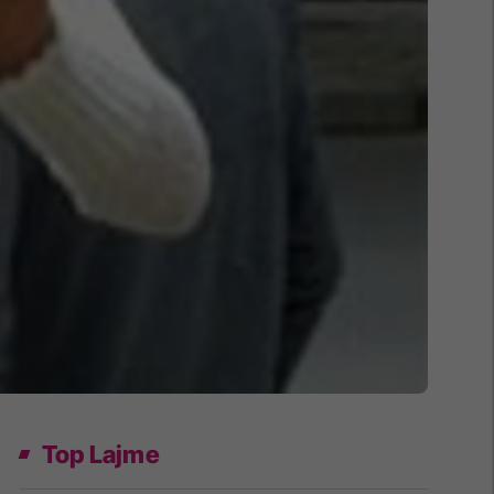
Top Lajme