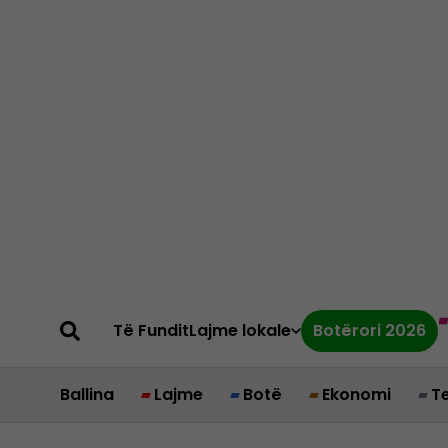
Të Fundit
Lajme lokale
Botërori 2026
Ballina
Lajme
Botë
Ekonomi
T