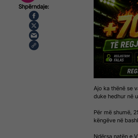
Ajo ka thënë se v
duke hedhur në uj
Për më shumë, 25-
këngëve në bash
Ndërsa natën e Vit