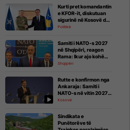
Kurti pret komandantin
e KFOR-it, diskutuan
sigurinë në Kosovë dhe
bashkëpunimin me
Politikë
NATO-n
Samiti i NATO-s 2027
në Shqipëri, reagon
Rama: Ikur ajo kohë
kur bëhej çfarë të
Shqipëri
donin të tjerët
Rutte e konfirmon nga
Ankaraja: Samiti i
NATO-s në vitin 2027
do të mbahet në Tiranë
Kosovë
Sindikata e
Punëtorëve të
Trainkos paralajmëron