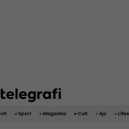
ech
Sport
Magazina
Cult
Ajo
Life