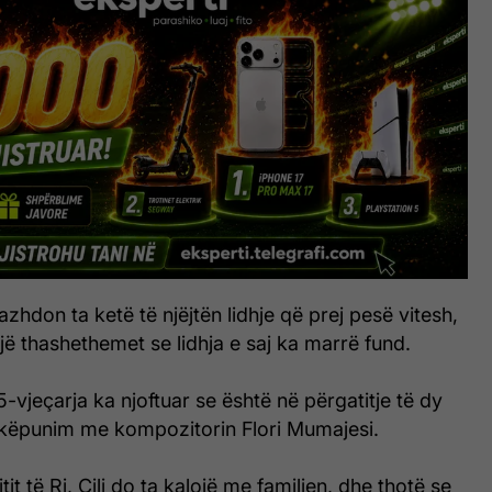
azhdon ta ketë të njëjtën lidhje që prej pesë vitesh,
ë thashethemet se lidhja e saj ka marrë fund.
vjeçarja ka njoftuar se është në përgatitje të dy
këpunim me kompozitorin Flori Mumajesi.
it të Ri, Çili do ta kalojë me familjen, dhe thotë se