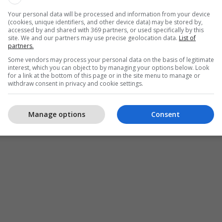
Your personal data will be processed and information from your device
(cookies, unique identifiers, and other device data) may be stored by,
accessed by and shared with 369 partners, or used specifically by this
site. We and our partners may use precise geolocation data.
List of
partners.
Some vendors may process your personal data on the basis of legitimate
interest, which you can object to by managing your options below. Look
for a link at the bottom of this page or in the site menu to manage or
withdraw consent in privacy and cookie settings.
Manage options
Consent