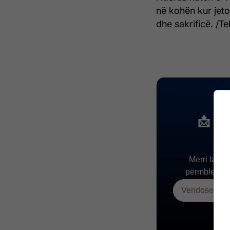
në kohën kur jeto
dhe sakrificë. /Te