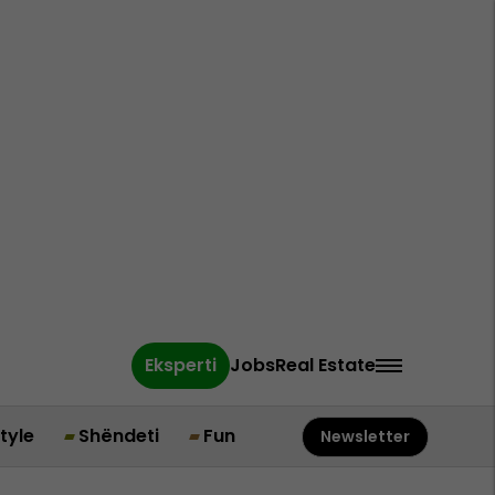
Eksperti
Jobs
Real Estate
style
Shëndeti
Fun
Newsletter