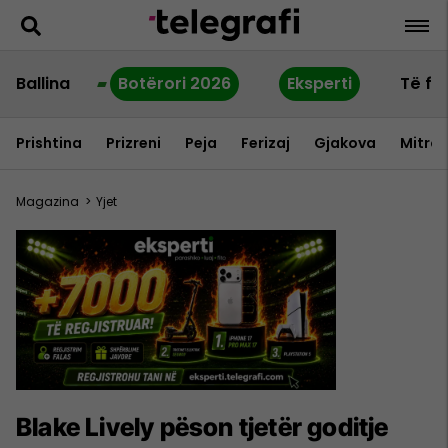
Ballina
Botërori 2026
Eksperti
Të fu
Prishtina
Prizreni
Peja
Ferizaj
Gjakova
Mitrov
Magazina
>
Yjet
Blake Lively pëson tjetër goditje