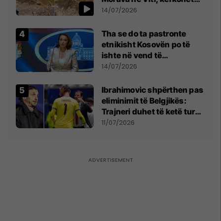
kujdes nga qytetarët
14/07/2026
Tha se do ta pastronte
etnikisht Kosovën po të
ishte në vend të
Millosheviqit, Lëvizja e
14/07/2026
Qytetarëve të Lirë në Serbi
kërkon shkarkimin e
Ibrahimovic shpërthen pas
menjëhershëm të
eliminimit të Belgjikës:
Snezhana Paunoviq
Trajneri duhet të ketë turp,
ai lojtar se meritoi të luante
11/07/2026