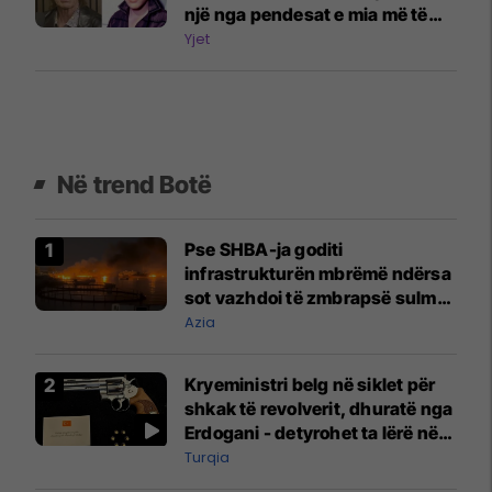
një nga pendesat e mia më të
mëdha
Yjet
Në trend Botë
Pse SHBA-ja goditi
infrastrukturën mbrëmë ndërsa
sot vazhdoi të zmbrapsë sulmet
iraniane
Azia
Kryeministri belg në siklet për
shkak të revolverit, dhuratë nga
Erdogani - detyrohet ta lërë në
një bazë ushtarake
Turqia