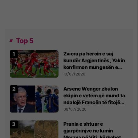
Top 5
Zvicra pa heroin e saj
kundër Argjentinës, Yakin
konfirmon mungesën e
madhe
10/07/2026
Arsene Wenger zbulon
ekipin e vetëm që mund ta
ndalojë Francën të fitojë
Kupën e Botës
08/07/2026
Prania e shtuar e
gjarpërinjve në lumin
Morava në Viti, kërkohet