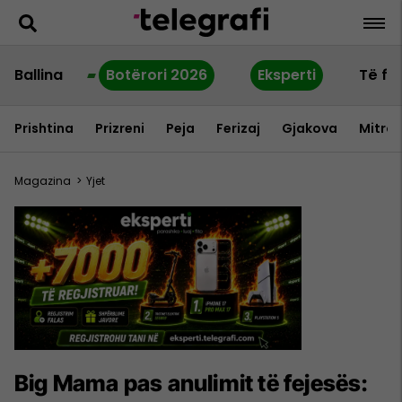
Ballina
Botërori 2026
Eksperti
Të fu
Prishtina
Prizreni
Peja
Ferizaj
Gjakova
Mitrov
Magazina
>
Yjet
Big Mama pas anulimit të fejesës: