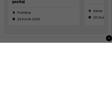
pozita)
Xërxe
Prishtinë
20 Gusht 2
20 Korrik 2026
×