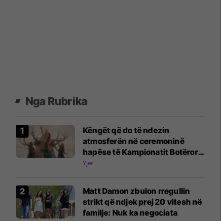
Nga Rubrika
Këngët që do të ndezin
atmosferën në ceremoninë
hapëse të Kampionatit Botëror
2026
Yjet
Matt Damon zbulon rregullin
strikt që ndjek prej 20 vitesh në
familje: Nuk ka negociata