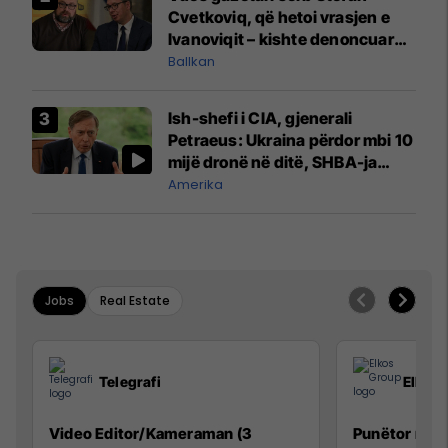
Cvetkoviq, që hetoi vrasjen e
Ivanoviqit – kishte denoncuar
kërcënime ndaj vëllezërve
Ballkan
Vuçiq
Ish-shefi i CIA, gjenerali
Petraeus: Ukraina përdor mbi 10
mijë dronë në ditë, SHBA-ja
mbetet shumë prapa në
Amerika
prodhim
Jobs
Real Estate
Telegrafi
Elkos
Video Editor/Kameraman (3
Punëtor në 