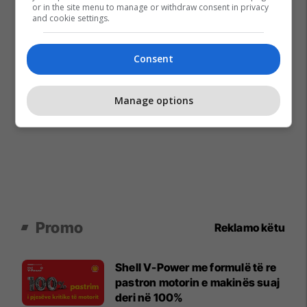
or in the site menu to manage or withdraw consent in privacy
and cookie settings.
Consent
Manage options
Promo
Reklamo këtu
Shell V-Power me formulë të re
pastron motorin e makinës suaj
deri në 100%