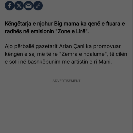
Këngëtarja e njohur Big mama ka qenë e ftuara e
radhës në emisionin "Zone e Lirë".
Ajo përballë gazetarit Arian Çani ka promovuar
këngën e saj më të re "Zemra e ndalume", të cilën
e solli në bashkëpunim me artistin e ri Mani.