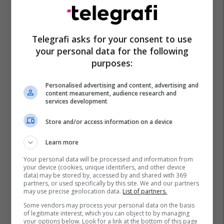
Telegrafi asks for your consent to use
your personal data for the following
Arian Çani
Big Mama
Estrada Shqiptare
purposes:
Personalised advertising and content, advertising and
content measurement, audience research and
services development
Store and/or access information on a device
Learn more
Your personal data will be processed and information from
your device (cookies, unique identifiers, and other device
data) may be stored by, accessed by and shared with 369
partners, or used specifically by this site. We and our partners
may use precise geolocation data.
List of partners.
Some vendors may process your personal data on the basis
of legitimate interest, which you can object to by managing
your options below. Look for a link at the bottom of this page