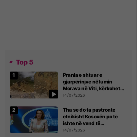
Top 5
Prania e shtuar e
gjarpërinjve në lumin
Morava në Viti, kërkohet
kujdes nga qytetarët
14/07/2026
Tha se do ta pastronte
etnikisht Kosovën po të
ishte në vend të
Millosheviqit, Lëvizja e
14/07/2026
Qytetarëve të Lirë në Serbi