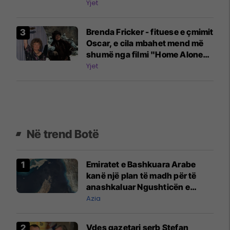
Yjet
Brenda Fricker - fituese e çmimit
Oscar, e cila mbahet mend më
shumë nga filmi "Home Alone"
ka ndërruar jetë
Yjet
Në trend Botë
Emiratet e Bashkuara Arabe
kanë një plan të madh për të
anashkaluar Ngushticën e
Hormuzit
Azia
Vdes gazetari serb Stefan