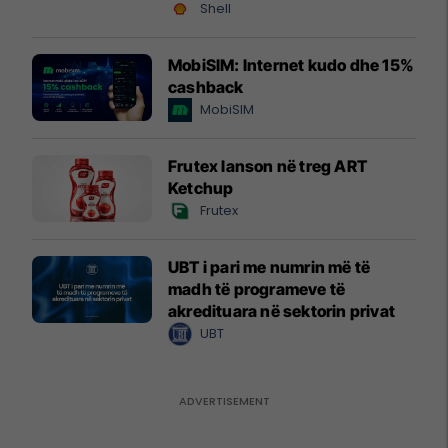
Shell
MobiSIM: Internet kudo dhe 15%
cashback
MobiSIM
Frutex lanson në treg ART
Ketchup
Frutex
UBT i pari me numrin më të
madh të programeve të
akredituara në sektorin privat
UBT