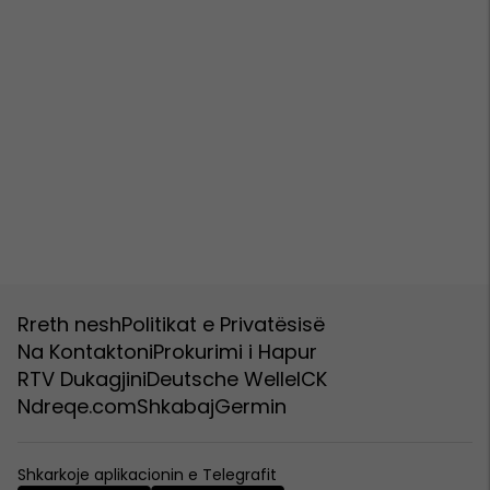
Rreth nesh
Politikat e Privatësisë
Na Kontaktoni
Prokurimi i Hapur
RTV Dukagjini
Deutsche Welle
ICK
Ndreqe.com
Shkabaj
Germin
Shkarkoje aplikacionin e Telegrafit