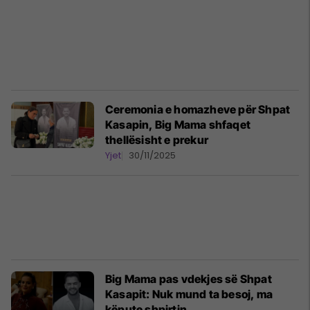
Ceremonia e homazheve për Shpat
Kasapin, Big Mama shfaqet
thellësisht e prekur
Yjet
30/11/2025
Big Mama pas vdekjes së Shpat
Kasapit: Nuk mund ta besoj, ma
këpute shpirtin