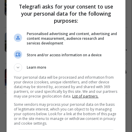
Telegrafi asks for your consent to use
Big Mama fyen rëndë Albën dhe e
pështyn në fytyrë
your personal data for the following
Yjet
08/05/2025
purposes:
Personalised advertising and content, advertising and
“Mos të shes moral kur futet në
content measurement, audience research and
krevat me ty”, Big Mama prish
services development
raportet me Limin në Ferma VIP për
shkak të Albës
Store and/or access information on a device
Yjet
21/04/2025
Learn more
Ferma VIP: Zbulohen disa fermerë të
Your personal data will be processed and information from
këtij edicioni
your device (cookies, unique identifiers, and other device
Yjet
31/03/2025
data) may be stored by, accessed by and shared with 369
partners, or used specifically by this site. We and our partners
may use precise geolocation data.
List of partners.
1
Some vendors may process your personal data on the basis
of legitimate interest, which you can object to by managing
your options below. Look for a link at the bottom of this page
or in the site menu to manage or withdraw consent in privacy
and cookie settings.