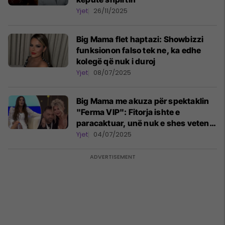
Yjet
26/11/2025
Big Mama flet haptazi: Showbizzi
funksionon falso tek ne, ka edhe
kolegë që nuk i duroj
Yjet
08/07/2025
Big Mama me akuza për spektaklin
"Ferma VIP": Fitorja ishte e
paracaktuar, unë nuk e shes veten
për spektakël
Yjet
04/07/2025