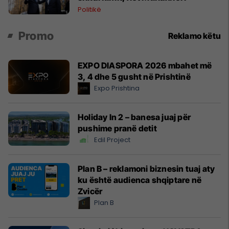
Politikë
Promo
Reklamo këtu
EXPO DIASPORA 2026 mbahet më
3, 4 dhe 5 gusht në Prishtinë
Expo Prishtina
Holiday In 2 – banesa juaj për
pushime pranë detit
Edil Project
Plan B – reklamoni biznesin tuaj aty
ku është audienca shqiptare në
Zvicër
Plan B