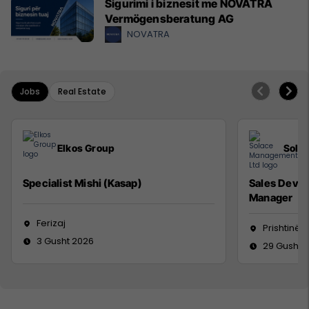
Sigurimi i biznesit me NOVATRA
Vermögensberatung AG
NOVATRA
Jobs
Real Estate
Elkos Group
Sola
Specialist Mishi (Kasap)
Sales Deve
Manager
Ferizaj
Prishtinë
3 Gusht 2026
29 Gusht 