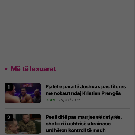
Më të lexuarat
Fjalët e para të Joshuas pas fitores
me nokaut ndaj Kristian Prengës
Boks
26/07/2026
Pesë ditë pas marrjes së detyrës,
shefi i ri i ushtrisë ukrainase
urdhëron kontroll të madh