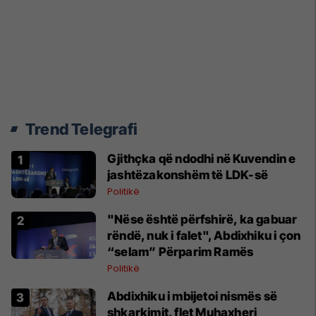
Trend Telegrafi
Gjithçka që ndodhi në Kuvendin e
jashtëzakonshëm të LDK-së
Politikë
"Nëse është përfshirë, ka gabuar
rëndë, nuk i falet", Abdixhiku i çon
“selam” Përparim Ramës
Politikë
Abdixhiku i mbijetoi nismës së
shkarkimit, flet Muhaxheri