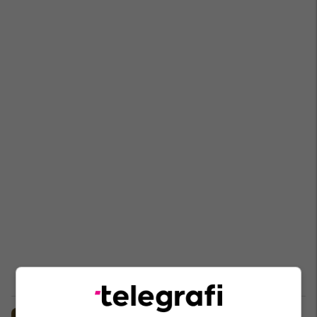
Përplasje e ashpër në 'Ferma VIP 2':