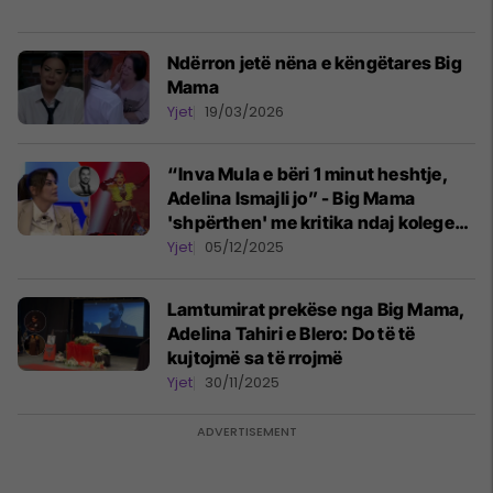
Ndërron jetë nëna e këngëtares Big
Mama
Yjet
19/03/2026
“Inva Mula e bëri 1 minut heshtje,
Adelina Ismajli jo” - Big Mama
'shpërthen' me kritika ndaj koleges
së saj
Yjet
05/12/2025
Lamtumirat prekëse nga Big Mama,
Adelina Tahiri e Blero: Do të të
kujtojmë sa të rrojmë
Yjet
30/11/2025