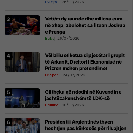
Evropa
26/07/2026
Vetëm dy raunde dhe miliona euro
në xhep, zbulohet sa fituan Joshua
e Prenga
Boks
26/07/2026
Vëllai iu etiketua si pjesëtar i grupit
të Arkanit, Drejtori i Ekonomisë në
Prizren mohon pretendimet
Drejtësi
24/07/2026
Gjithçka që ndodhi në Kuvendin e
jashtëzakonshëm të LDK-së
Politikë
30/07/2026
Presidenti i Argjentinës thyen
heshtjen pas kërkesës për riluajtjen