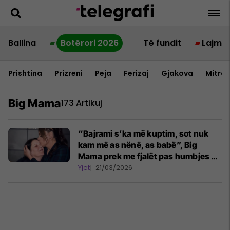
Ballina
Botërori 2026
Të fundit
Lajme
Prishtina
Prizreni
Peja
Ferizaj
Gjakova
Mitrov
Big Mama
173 Artikuj
“Bajrami s’ka më kuptim, sot nuk
kam më as nënë, as babë”, Big
Mama prek me fjalët pas humbjes së
nënës
Yjet
21/03/2026