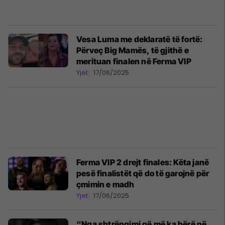
Vesa Luma me deklaratë të fortë:
Përveç Big Mamës, të gjithë e
merituan finalen në Ferma VIP
Yjet
17/06/2025
Ferma VIP 2 drejt finales: Këta janë
pesë finalistët që do të garojnë për
çmimin e madh
Yjet
17/06/2025
“Nga shtrëngimi që më ka bërë në