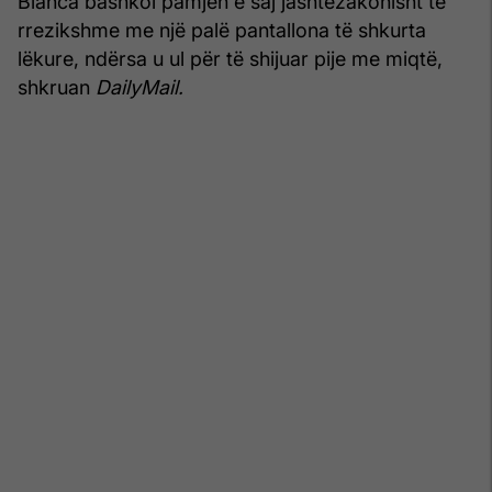
Bianca bashkoi pamjen e saj jashtëzakonisht të
rrezikshme me një palë pantallona të shkurta
lëkure, ndërsa u ul për të shijuar pije me miqtë,
shkruan
DailyMail.