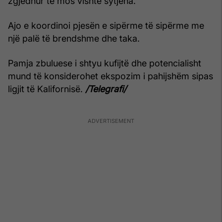
zgjedhur të mos vishte sytjena.
Ajo e koordinoi pjesën e sipërme të sipërme me
një palë të brendshme dhe taka.
Pamja zbuluese i shtyu kufijtë dhe potencialisht
mund të konsiderohet ekspozim i pahijshëm sipas
ligjit të Kalifornisë.
/Telegrafi/