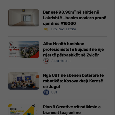
Banesë 98.96m² në shitje në
Lakrishtë – banim modern pranë
qendrës #16060
Pro Real Estate
Alba Health bashkon
profesionistët e kujdesit në një
rrjet të përbashkët në Zvicër
Alba Health
Nga UBT në skenën botërore të
robotikës: Kosova drejt Koresë
së Jugut
UBT
Plan B Creative rrit ndikimin e
biznesit tuaj online