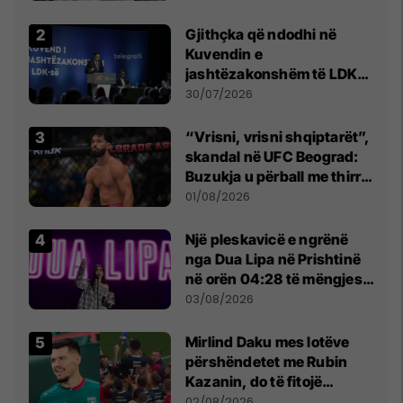
Beograd
Gjithçka që ndodhi në
Kuvendin e
jashtëzakonshëm të LDK-
së
30/07/2026
“Vrisni, vrisni shqiptarët”,
skandal në UFC Beograd:
Buzukja u përball me thirrje
anti-shqiptare nga
01/08/2026
tribunat
Një pleskavicë e ngrënë
nga Dua Lipa në Prishtinë
në orën 04:28 të mëngjesit
- dhe bota digjitale serbe
03/08/2026
shpall gjendjen e luftës
Mirlind Daku mes lotëve
përshëndetet me Rubin
Kazanin, do të fitojë
miliona te Spartak Moska
02/08/2026