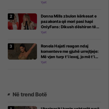
e Beatles
Yjet
Donna Mills zbulon kërkesat e
pazakonta që mori pasi hapi
OnlyFans: Dikush dëshiron të
më shohë duke shtypur rrush
Yjet
me këmbë
Ronela Hajati reagon ndaj
komenteve me gjuhë urrejtjeje:
Më vjen turp t’i lexoj, jo më t’i
shkruaj
Yjet
Në trend Botë
Ukrainasit i kapin ushtarët rusë