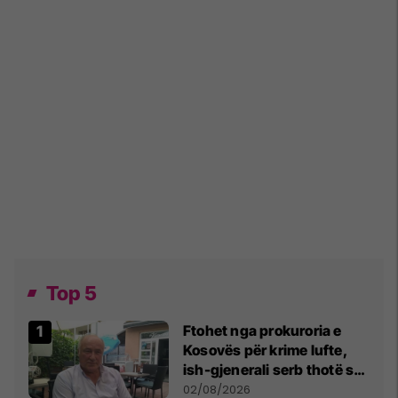
Top 5
Ftohet nga prokuroria e
Kosovës për krime lufte,
ish-gjenerali serb thotë se
dikush e tradhtoi në
02/08/2026