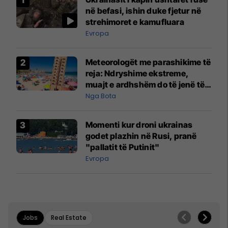
në befasi, ishin duke fjetur në
strehimoret e kamufluara
Evropa
Meteorologët me parashikime të
reja: Ndryshime ekstreme,
muajt e ardhshëm do të jenë të
pazakontë
Nga Bota
Momenti kur droni ukrainas
godet plazhin në Rusi, pranë
"pallatit të Putinit"
Evropa
Jobs
Real Estate