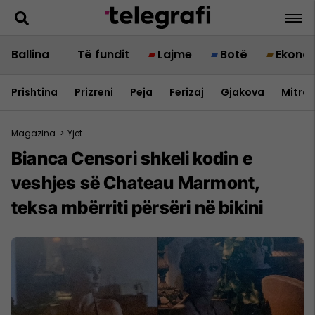
Ballina
Të fundit
Lajme
Botë
Ekono
Prishtina
Prizreni
Peja
Ferizaj
Gjakova
Mitrov
Magazina
>
Yjet
Bianca Censori shkeli kodin e
veshjes së Chateau Marmont,
teksa mbërriti përsëri në bikini