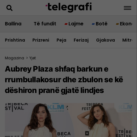
Ballina
Të fundit
Lajme
Botë
Ekono
Prishtina
Prizreni
Peja
Ferizaj
Gjakova
Mitrov
Magazina
>
Yjet
Aubrey Plaza shfaq barkun e
rrumbullakosur dhe zbulon se kë
dëshiron pranë gjatë lindjes