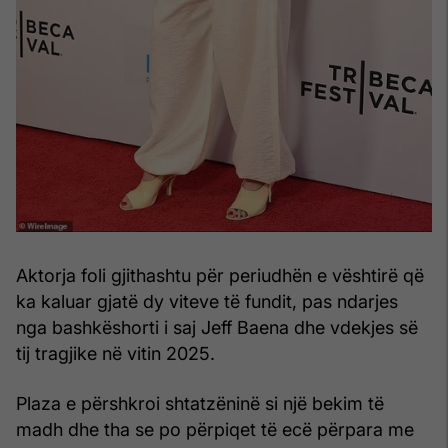
Aktorja foli gjithashtu për periudhën e vështirë që
ka kaluar gjatë dy viteve të fundit, pas ndarjes
nga bashkëshorti i saj Jeff Baena dhe vdekjes së
tij tragjike në vitin 2025.
Plaza e përshkroi shtatzëninë si një bekim të
madh dhe tha se po përpiqet të ecë përpara me