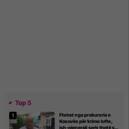
Top 5
Ftohet nga prokuroria e
Kosovës për krime lufte,
ish-gjenerali serb thotë se