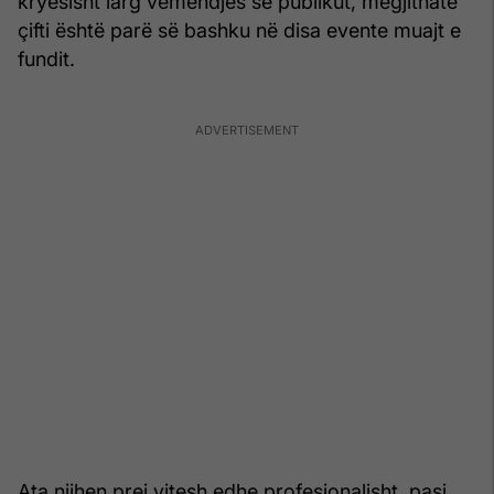
kryesisht larg vëmendjes së publikut, megjithatë
çifti është parë së bashku në disa evente muajt e
fundit.
Ata njihen prej vitesh edhe profesionalisht, pasi