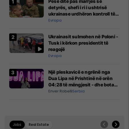
Pesë ditë pas marrjes së
detyrës, shefi i ri i ushtrisë
ukrainase urdhëron kontroll të
madh
Evropa
Ukrainasit sulmohen në Poloni -
Tusk i kërkon presidentit të
reagojë
Evropa
Një pleskavicë e ngrënë nga
Dua Lipa në Prishtinë në orën
04:28 të mëngjesit - dhe bota
digjitale serbe shpall gjendjen e
Enver Robelli
Serbia
luftës
Jobs
Real Estate