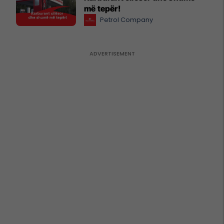
më tepër!
Petrol Company