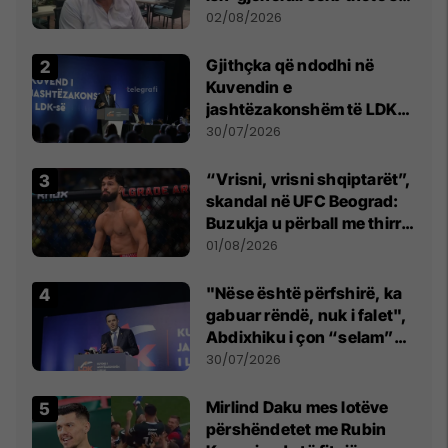
dikush e tradhtoi në
02/08/2026
Beograd
Gjithçka që ndodhi në
Kuvendin e
jashtëzakonshëm të LDK-
së
30/07/2026
“Vrisni, vrisni shqiptarët”,
skandal në UFC Beograd:
Buzukja u përball me thirrje
anti-shqiptare nga
01/08/2026
tribunat
"Nëse është përfshirë, ka
gabuar rëndë, nuk i falet",
Abdixhiku i çon “selam”
Përparim Ramës
30/07/2026
Mirlind Daku mes lotëve
përshëndetet me Rubin