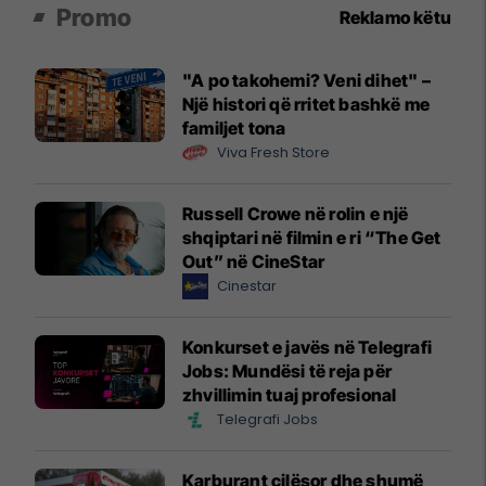
Promo
Reklamo këtu
"A po takohemi? Veni dihet" –
Një histori që rritet bashkë me
familjet tona
Viva Fresh Store
Russell Crowe në rolin e një
shqiptari në filmin e ri “The Get
Out” në CineStar
Cinestar
Konkurset e javës në Telegrafi
Jobs: Mundësi të reja për
zhvillimin tuaj profesional
Telegrafi Jobs
Karburant cilësor dhe shumë