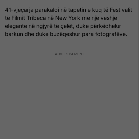
41-vjeçarja parakaloi në tapetin e kuq të Festivalit
të Filmit Tribeca në New York me një veshje
elegante në ngjyrë të çelët, duke përkëdhelur
barkun dhe duke buzëqeshur para fotografëve.