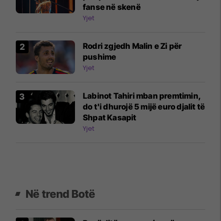
fanse në skenë
Yjet
Rodri zgjedh Malin e Zi për
pushime
Yjet
Labinot Tahiri mban premtimin,
do t'i dhurojë 5 mijë euro djalit të
Shpat Kasapit
Yjet
Në trend Botë