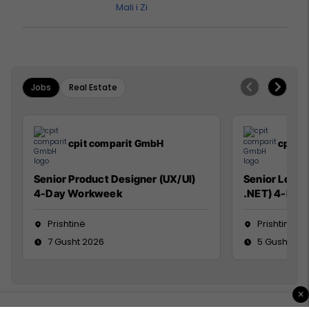
Mali i Zi
Jobs
Real Estate
cpit comparit GmbH
cpit 
Senior Product Designer (UX/UI)
Senior Lead 
4-Day Workweek
.NET) 4-Day
Prishtinë
Prishtinë
7 Gusht 2026
5 Gusht 20
×