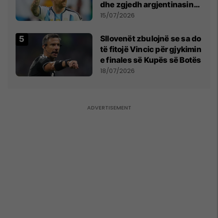
Snezhana Paunoviq
dhe zgjedh argjentinasin
më të mirë në botë
15/07/2026
Sllovenët zbulojnë se sa do
të fitojë Vincic për gjykimin
e finales së Kupës së Botës
18/07/2026