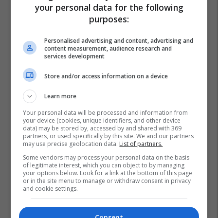
your personal data for the following
purposes:
Personalised advertising and content, advertising and
content measurement, audience research and
services development
Promo
Reklamo këtu
Store and/or access information on a device
Hapet dyqani më i ri i Neptun në
Learn more
Prizren, zbritjet shkojnë deri në
Your personal data will be processed and information from
69%
your device (cookies, unique identifiers, and other device
Neptun
data) may be stored by, accessed by and shared with 369
partners, or used specifically by this site. We and our partners
may use precise geolocation data.
List of partners.
Banesë 80m² në shitje në
Some vendors may process your personal data on the basis
Bregun e Diellit, me hapësirë
of legitimate interest, which you can object to by managing
your options below. Look for a link at the bottom of this page
praktike për familje #16079
or in the site menu to manage or withdraw consent in privacy
Pro Real Estate
and cookie settings.
AAB udhëheq arsimin privat në
Consent