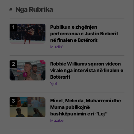
Nga Rubrika
Publikun e zhgënjen
performanca e Justin Bieberit
në finalen e Botërorit
Muzikë
Robbie Williams sqaron videon
virale nga intervista në finalen e
Botërorit
Yjet
Elinel, Melinda, Muharremi dhe
Muma publikojnë
bashkëpunimin e ri “Lej"
Muzikë