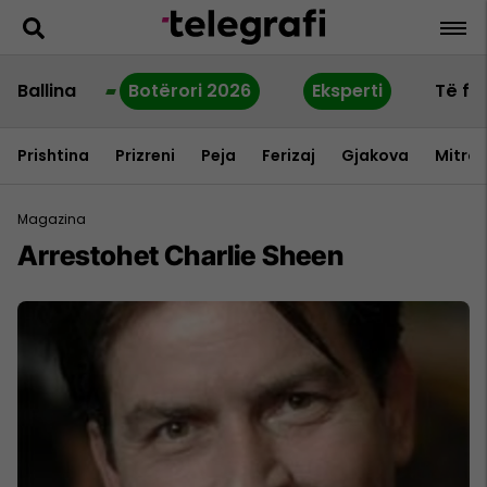
Ballina
Botërori 2026
Eksperti
Të fu
Prishtina
Prizreni
Peja
Ferizaj
Gjakova
Mitrov
Magazina
Arrestohet Charlie Sheen