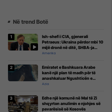
Në trend Botë
Ish-shefi i CIA, gjenerali
Petraeus: Ukraina përdor mbi 10
mijë dronë në ditë, SHBA-ja
mbetet shumë prapa në
Amerika
prodhim
Emiratet e Bashkuara Arabe
kanë një plan të madh për të
anashkaluar Ngushticën e
Hormuzit
Azia
Edhe një komunë në Mal të Zi
shqyrton anulimin e njohjes së
pavarësisë së Kosovës