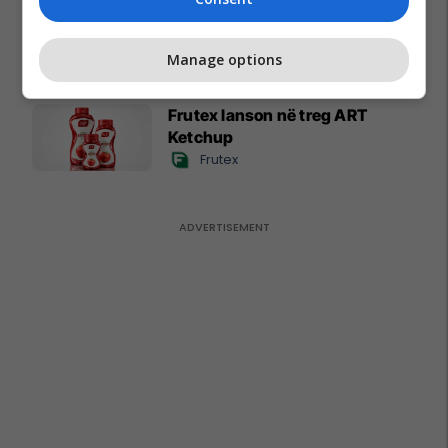
rajon: Mbi 60 programe studimi
për profesionet e së ardhmes
Kolegji AAB
Manage options
Frutex lanson në treg ART
Ketchup
Frutex