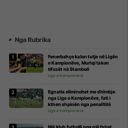
Nga Rubrika
Fenerbahçe kalon tutje në Ligën
e Kampionëve, Muriqi takon
tifozët në Stamboll
Liga e Kampionëve
Egnatia eliminohet me dhimbje
nga Liga e Kampionëve, fati i
kthen shpinën nga penalltitë
Liga e Kampionëve
Një klub futbolli nga një fshat