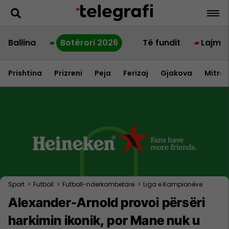
Ballina
Botërori 2026
Të fundit
Lajme
Prishtina
Prizreni
Peja
Ferizaj
Gjakova
Mitrov
Sport
>
Futboll
>
Futboll-nderkombetare
>
Liga e Kampionëve
Alexander-Arnold provoi përsëri
harkimin ikonik, por Mane nuk u