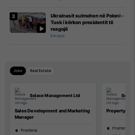
interceptuar fluturaken e Qatar
Airways që po shkonte drejt
Ukrainasit sulmohen në Poloni -
Mançesterit
Tusk i kërkon presidentit të
reagojë
Evropa
Jobs
Real Estate
Solace Management Ltd
Solac
Sales Development and Marketing
Property Ma
Manager
Prishtinë
Prishtinë