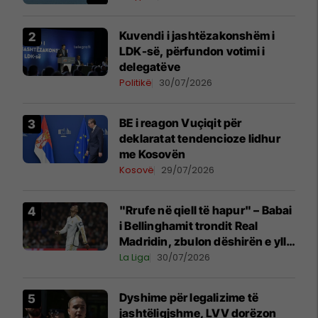
Kuvendi i jashtëzakonshëm i
LDK-së, përfundon votimi i
delegatëve
Politikë
30/07/2026
BE i reagon Vuçiqit për
deklaratat tendencioze lidhur
me Kosovën
Kosovë
29/07/2026
"Rrufe në qiell të hapur" – Babai
i Bellinghamit trondit Real
Madridin, zbulon dëshirën e yllit
anglez për largim
La Liga
30/07/2026
Dyshime për legalizime të
jashtëligjshme, LVV dorëzon