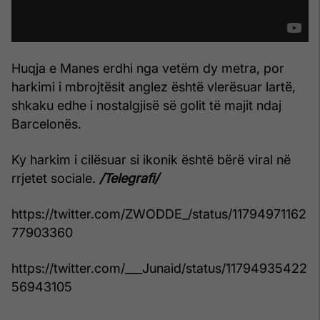
Huqja e Manes erdhi nga vetëm dy metra, por
harkimi i mbrojtësit anglez është vlerësuar lartë,
shkaku edhe i nostalgjisë së golit të majit ndaj
Barcelonës.
Ky harkim i cilësuar si ikonik është bërë viral në
rrjetet sociale.
/Telegrafi/
https://twitter.com/ZWODDE_/status/11794971162
77903360
https://twitter.com/___Junaid/status/11794935422
56943105