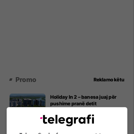
Promo
Reklamo këtu
Holiday In 2 – banesa juaj për
pushime pranë detit
Edil Project
Plan B – reklamoni biznesin tuaj
aty ku është audienca shqiptare