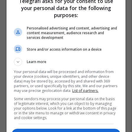
Telegrafi asks for your consent to use
në Zvicër
your personal data for the following
Plan B
purposes:
Personalised advertising and content, advertising and
Sigurimi i biznesit me NOVATRA
content measurement, audience research and
Vermögensberatung AG
services development
NOVATRA
Store and/or access information on a device
IMAX/ Cineplexx në Albi Mall,
Learn more
thyen rekorde rajonale me
Your personal data will be processed and information from
"Odisea"
your device (cookies, unique identifiers, and other device
Albi Mall
data) may be stored by, accessed by and shared with 369
partners, or used specifically by this site. We and our partners
may use precise geolocation data.
List of partners.
Some vendors may process your personal data on the basis
of legitimate interest, which you can object to by managing
your options below. Look for a link at the bottom of this page
or in the site menu to manage or withdraw consent in privacy
and cookie settings.