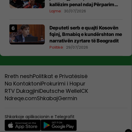
kallëzim penal ndaj Përparim
Ramës dhe zyrtarëve të
Lajme
30/07/2026
kabinetit të tij
Deputeti serb e quajti Kosovën
fqinj, Brnabiq e kundërshton me
narrativën zyrtare të Beogradit
Politikë
29/07/2026
Rreth nesh
Politikat e Privatësisë
Na Kontaktoni
Prokurimi i Hapur
RTV Dukagjini
Deutsche Welle
ICK
Ndreqe.com
Shkabaj
Germin
Shkarkoje aplikacionin e Telegrafit