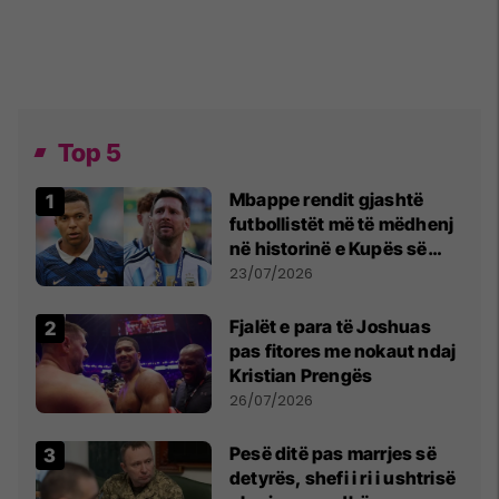
Top 5
Mbappe rendit gjashtë
futbollistët më të mëdhenj
në historinë e Kupës së
Botës, Messi mbetet i dyti
23/07/2026
Fjalët e para të Joshuas
pas fitores me nokaut ndaj
Kristian Prengës
26/07/2026
Pesë ditë pas marrjes së
detyrës, shefi i ri i ushtrisë