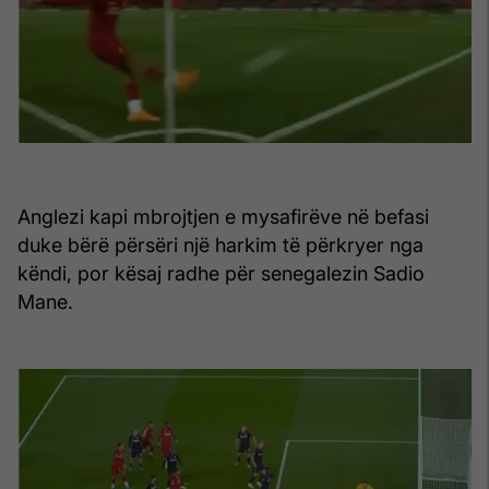
Anglezi kapi mbrojtjen e mysafirëve në befasi
duke bërë përsëri një harkim të përkryer nga
këndi, por kësaj radhe për senegalezin Sadio
Mane.