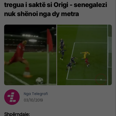
tregua i saktë si Origi - senegalezi
nuk shënoi nga dy metra
Nga
Telegrafi
03/10/2019