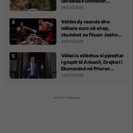
ukrainase urdhëron
kontroll të madh
26/07/2026
Vetëm dy raunde dhe
miliona euro në xhep,
zbulohet sa fituan Joshua
e Prenga
26/07/2026
Vëllai iu etiketua si pjesëtar
i grupit të Arkanit, Drejtori i
Ekonomisë në Prizren
mohon pretendimet
24/07/2026