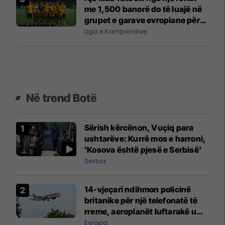
me 1,500 banorë do të luajë në
grupet e garave evropiane për
herë të parë në histori
Liga e Kampionëve
Në trend Botë
Sërish kërcënon, Vuçiq para
ushtarëve: Kurrë mos e harroni,
'Kosova është pjesë e Serbisë'
Serbia
14-vjeçari ndihmon policinë
britanike për një telefonatë të
rreme, aeroplanët luftarakë u
ngritën në ajër për të
Evropa