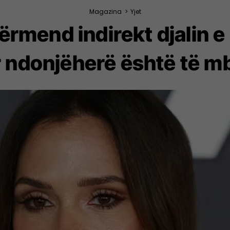
Magazina
>
Yjet
rmend indirekt djalin e s
 ndonjëherë është të m