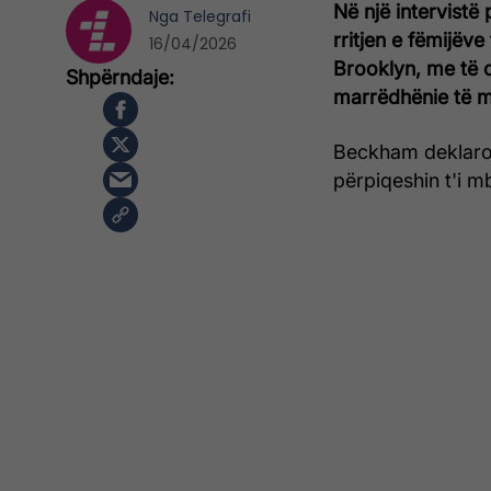
Në një intervistë
Nga
Telegrafi
rritjen e fëmijëve
16/04/2026
Brooklyn, me të c
marrëdhënie të m
Beckham deklaroi
përpiqeshin t'i mb