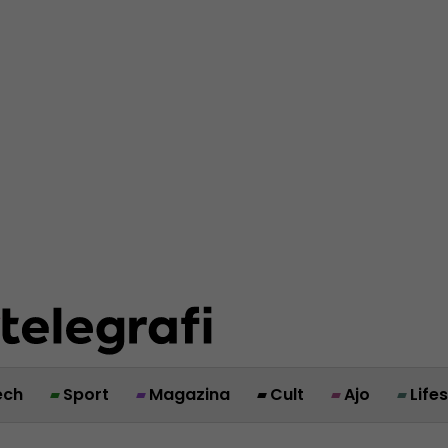
ech
Sport
Magazina
Cult
Ajo
Life