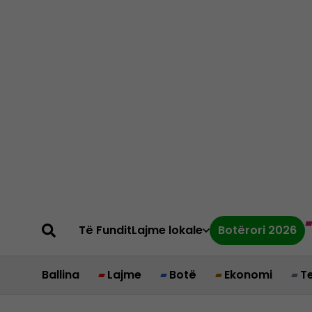
Të Fundit
Lajme lokale
Botërori 2026
Ballina
Lajme
Botë
Ekonomi
T