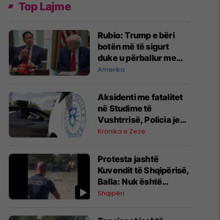
Top Lajme
Rubio: Trump e bëri
botën më të sigurt
duke u përballur me
Iranin
Amerika
Aksidenti me fatalitet
në Studime të
Vushtrrisë, Policia jep
detaje tjera
Kronika e Zezë
Protesta jashtë
Kuvendit të Shqipërisë,
Balla: Nuk është
paqësore, është
Shqipëri
terrorizëm