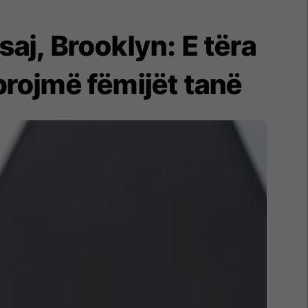
aj, Brooklyn: E tëra
brojmë fëmijët tanë