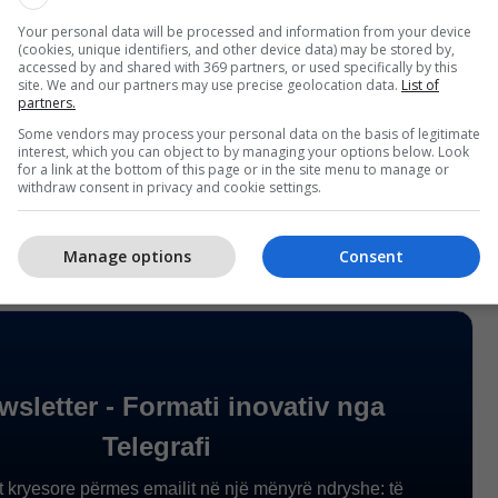
dia, kryesisht në dëm të njerëzve të pafajshëm, me
Your personal data will be processed and information from your device
(cookies, unique identifiers, and other device data) may be stored by,
tojnë veten", tha Brooklyn në një postim në
accessed by and shared with 369 partners, or used specifically by this
site. We and our partners may use precise geolocation data.
List of
partners.
Some vendors may process your personal data on the basis of legitimate
 gjithashtu se e vërteta del gjithmonë në shesh dhe
interest, which you can object to by managing your options below. Look
e tij se po përpiqeshin të shkatërronin marrëdhënien
for a link at the bottom of this page or in the site menu to manage or
withdraw consent in privacy and cookie settings.
ltz.
/Telegrafi/
Manage options
Consent