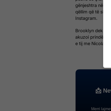
gënjeshtra në me
qëllim që të shpë
Instagram.
Brooklyn deklaroi
akuzoi prindërit 
e tij me Nicola Pe