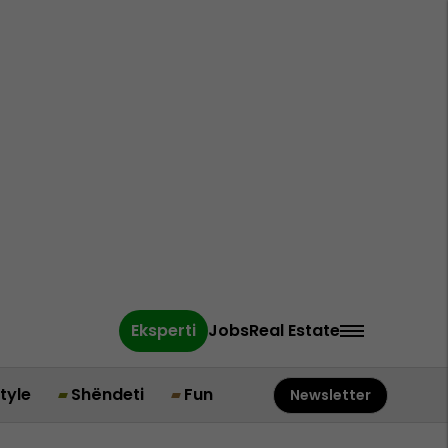
Eksperti
Jobs
Real Estate
style
Shëndeti
Fun
Newsletter