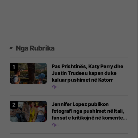
Nga Rubrika
Pas Prishtinës, Katy Perry dhe
Justin Trudeau kapen duke
kaluar pushimet në Kotorr
Yjet
Jennifer Lopez publikon
fotografi nga pushimet në Itali,
fansat e kritikojnë në komente:
Fëmijët e tu janë vazhdimisht në
Yjet
telefona