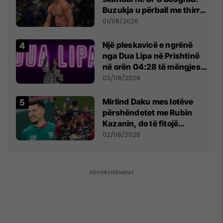
Buzukja u përball me thirrje
anti-shqiptare nga
01/08/2026
tribunat
Një pleskavicë e ngrënë
nga Dua Lipa në Prishtinë
në orën 04:28 të mëngjesit
- dhe bota digjitale serbe
03/08/2026
shpall gjendjen e luftës
Mirlind Daku mes lotëve
përshëndetet me Rubin
Kazanin, do të fitojë
miliona te Spartak Moska
02/08/2026