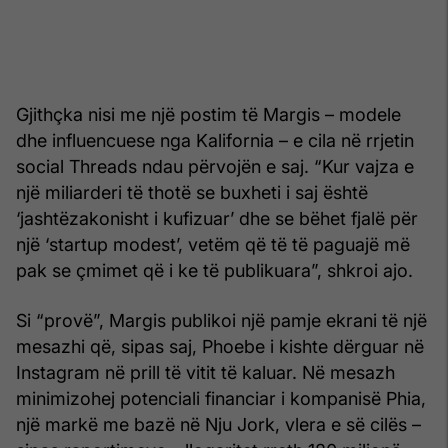
Gjithçka nisi me një postim të Margis – modele
dhe influencuese nga Kalifornia – e cila në rrjetin
social Threads ndau përvojën e saj. “Kur vajza e
një miliarderi të thotë se buxheti i saj është
‘jashtëzakonisht i kufizuar’ dhe se bëhet fjalë për
një ‘startup modest’, vetëm që të të paguajë më
pak se çmimet që i ke të publikuara”, shkroi ajo.
Si “provë”, Margis publikoi një pamje ekrani të një
mesazhi që, sipas saj, Phoebe i kishte dërguar në
Instagram në prill të vitit të kaluar. Në mesazh
minimizohej potenciali financiar i kompanisë Phia,
një markë me bazë në Nju Jork, vlera e së cilës –