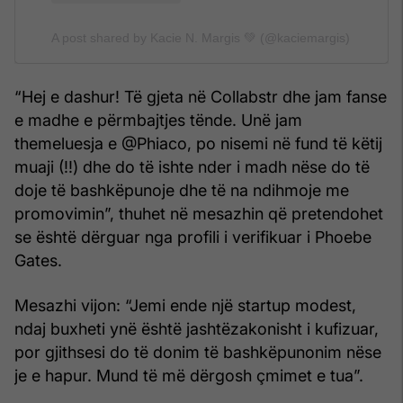
A post shared by Kacie N. Margis 💚 (@kaciemargis)
“Hej e dashur! Të gjeta në Collabstr dhe jam fanse
e madhe e përmbajtjes tënde. Unë jam
themeluesja e @Phiaco, po nisemi në fund të këtij
muaji (!!) dhe do të ishte nder i madh nëse do të
doje të bashkëpunoje dhe të na ndihmoje me
promovimin”, thuhet në mesazhin që pretendohet
se është dërguar nga profili i verifikuar i Phoebe
Gates.
Mesazhi vijon: “Jemi ende një startup modest,
ndaj buxheti ynë është jashtëzakonisht i kufizuar,
por gjithsesi do të donim të bashkëpunonim nëse
je e hapur. Mund të më dërgosh çmimet e tua”.