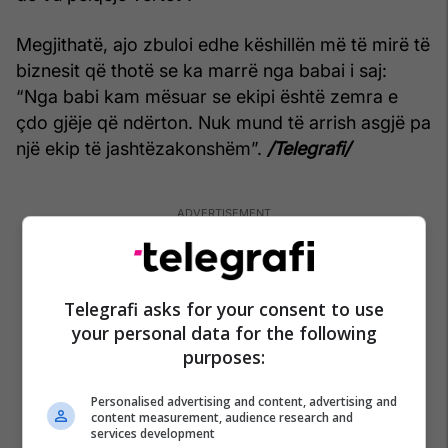
Megjithatë, ajo zbuloi edhe këshillën më të mirë të
biznesit që thotë se ka marrë nga babai i saj:
“Nga babi kam mësuar se ekipi është zemra e
çdo gjëje që ndërton. Nuk mund të arrish asgjë pa
një ekip të jashtëzakonshëm”.
/Telegrafi/
Telegrafi asks for your consent to use
your personal data for the following
purposes:
Personalised advertising and content, advertising and
content measurement, audience research and
services development