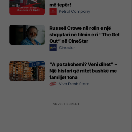
më tepër!
Petrol Company
Russell Crowe në rolin e një
shqiptari në filmin e ri “The Get
Out” në CineStar
Cinestar
"A po takohemi? Veni dihet" –
Një histori që rritet bashkë me
familjet tona
Viva Fresh Store