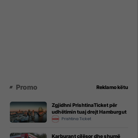
Promo
Reklamo këtu
Zgjidhni PrishtinaTicket për
udhëtimin tuaj drejt Hamburgut
Prishtina Ticket
Karburant cilësor dhe shumë