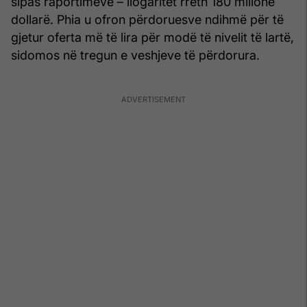
sipas raportimeve – llogaritet rreth 180 milionë
dollarë. Phia u ofron përdoruesve ndihmë për të
gjetur oferta më të lira për modë të nivelit të lartë,
sidomos në tregun e veshjeve të përdorura.