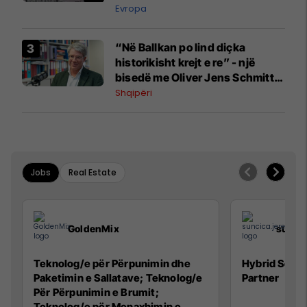
Evropa
“Në Ballkan po lind diçka
historikisht krejt e re” - një
bisedë me Oliver Jens Schmitt
mbi protestat në Shqipëri dhe të
Shqipëri
kaluarën e rajonit
Jobs
Real Estate
GoldenMix
sunci
Teknolog/e për Përpunimin dhe
Hybrid Senio
Paketimin e Sallatave; Teknolog/e
Partner
Për Përpunimin e Brumit;
Teknolog/e për Menaxhimin e