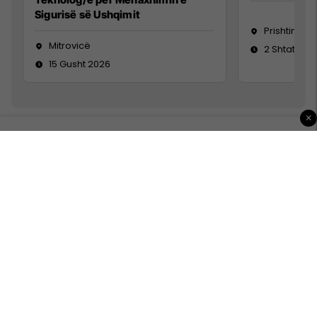
Sigurisë së Ushqimit
Prishtinë
Mitrovicë
2 Shtator 2
15 Gusht 2026
×