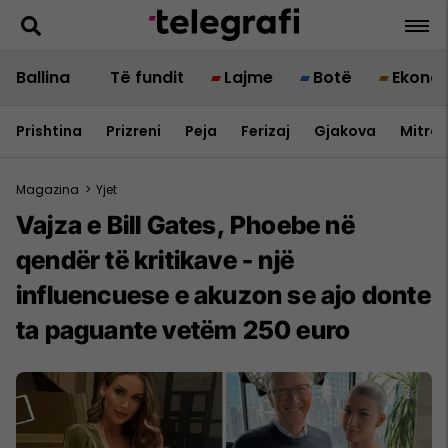
Ballina
Të fundit
Lajme
Botë
Ekono
Prishtina
Prizreni
Peja
Ferizaj
Gjakova
Mitrov
Magazina
>
Yjet
Vajza e Bill Gates, Phoebe në
qendër të kritikave - një
influencuese e akuzon se ajo donte
ta paguante vetëm 250 euro