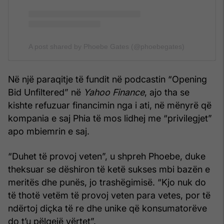
A post shared by Phoebe Gates (@phoebegates)
Në një paraqitje të fundit në podcastin “Opening
Bid Unfiltered” në
Yahoo Finance
, ajo tha se
kishte refuzuar financimin nga i ati, në mënyrë që
kompania e saj Phia të mos lidhej me “privilegjet”
apo mbiemrin e saj.
“Duhet të provoj veten”, u shpreh Phoebe, duke
theksuar se dëshiron të ketë sukses mbi bazën e
meritës dhe punës, jo trashëgimisë. “Kjo nuk do
të thotë vetëm të provoj veten para vetes, por të
ndërtoj diçka të re dhe unike që konsumatorëve
do t’u pëlqejë vërtet”.