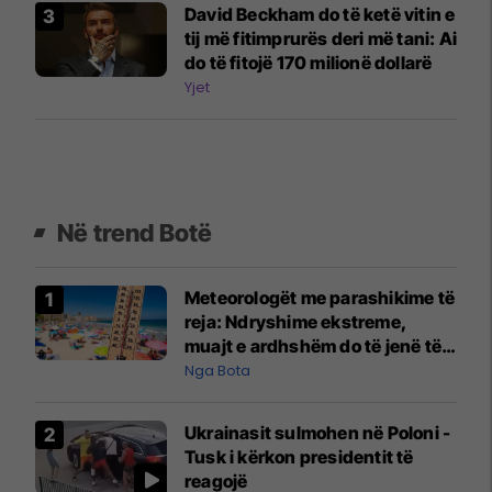
David Beckham do të ketë vitin e
tij më fitimprurës deri më tani: Ai
do të fitojë 170 milionë dollarë
Yjet
Në trend Botë
Meteorologët me parashikime të
reja: Ndryshime ekstreme,
muajt e ardhshëm do të jenë të
pazakontë
Nga Bota
Ukrainasit sulmohen në Poloni -
Tusk i kërkon presidentit të
reagojë