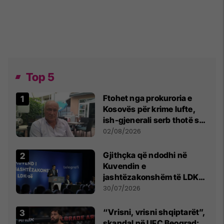
Top 5
Ftohet nga prokuroria e
Kosovës për krime lufte,
ish-gjenerali serb thotë se
dikush e tradhtoi në
02/08/2026
Beograd
Gjithçka që ndodhi në
Kuvendin e
jashtëzakonshëm të LDK-
së
30/07/2026
“Vrisni, vrisni shqiptarët”,
skandal në UFC Beograd: