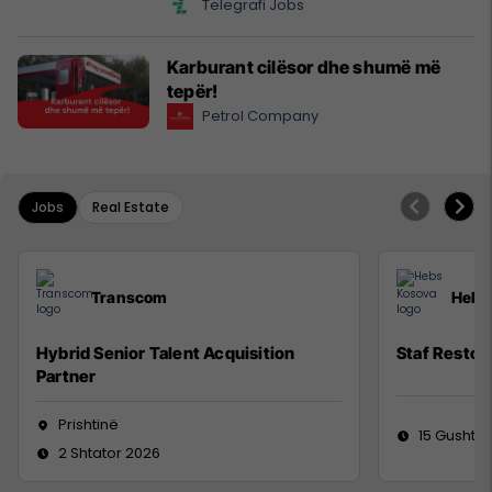
Telegrafi Jobs
Karburant cilësor dhe shumë më
tepër!
Petrol Company
Jobs
Real Estate
Transcom
Hebs
Hybrid Senior Talent Acquisition
Staf Restor
Partner
Prishtinë
15 Gusht 2
2 Shtator 2026