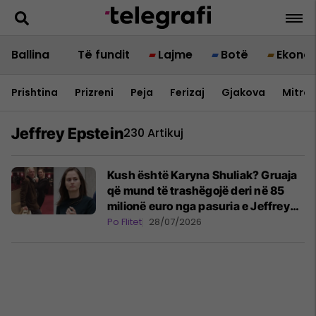
Ballina
Të fundit
Lajme
Botë
Ekono
Prishtina
Prizreni
Peja
Ferizaj
Gjakova
Mitrov
Jeffrey Epstein
230 Artikuj
Kush është Karyna Shuliak? Gruaja
që mund të trashëgojë deri në 85
milionë euro nga pasuria e Jeffrey
Epstein
Po Flitet
28/07/2026