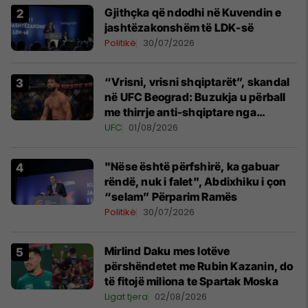
Gjithçka që ndodhi në Kuvendin e
jashtëzakonshëm të LDK-së
Politikë
30/07/2026
“Vrisni, vrisni shqiptarët”, skandal
në UFC Beograd: Buzukja u përball
me thirrje anti-shqiptare nga
tribunat
UFC
01/08/2026
"Nëse është përfshirë, ka gabuar
rëndë, nuk i falet", Abdixhiku i çon
“selam” Përparim Ramës
Politikë
30/07/2026
Mirlind Daku mes lotëve
përshëndetet me Rubin Kazanin, do
të fitojë miliona te Spartak Moska
Ligat tjera
02/08/2026