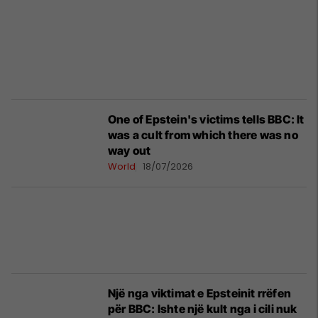
One of Epstein's victims tells BBC: It
was a cult from which there was no
way out
World
18/07/2026
Një nga viktimat e Epsteinit rrëfen
për BBC: Ishte një kult nga i cili nuk