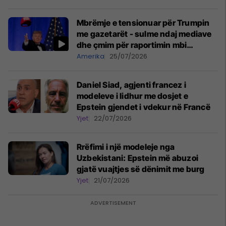
Mbrëmje e tensionuar për Trumpin
me gazetarët - sulme ndaj mediave
dhe çmim për raportimin mbi
Epsteinin
Amerika
25/07/2026
Daniel Siad, agjenti francez i
modeleve i lidhur me dosjet e
Epstein gjendet i vdekur në Francë
Yjet
22/07/2026
Rrëfimi i një modeleje nga
Uzbekistani: Epstein më abuzoi
gjatë vuajtjes së dënimit me burg
Yjet
21/07/2026