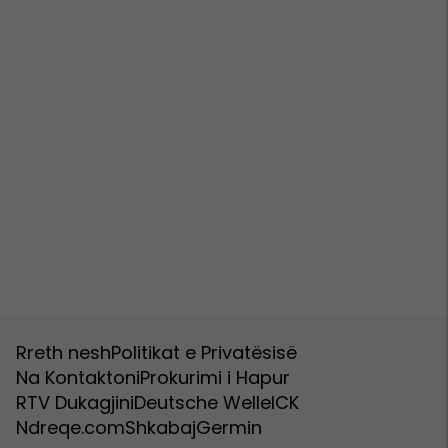
Rreth nesh
Politikat e Privatësisë
Na Kontaktoni
Prokurimi i Hapur
RTV Dukagjini
Deutsche Welle
ICK
Ndreqe.com
Shkabaj
Germin