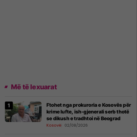
Më të lexuarat
Ftohet nga prokuroria e Kosovës për
krime lufte, ish-gjenerali serb thotë
se dikush e tradhtoi në Beograd
Kosovë
02/08/2026