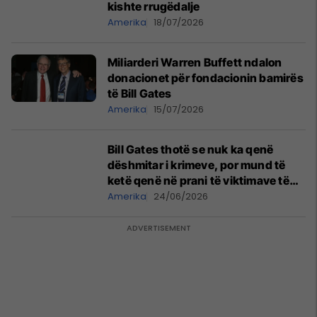
kishte rrugëdalje
Amerika
18/07/2026
Miliarderi Warren Buffett ndalon
donacionet për fondacionin bamirës
të Bill Gates
Amerika
15/07/2026
Bill Gates thotë se nuk ka qenë
dëshmitar i krimeve, por mund të
ketë qenë në prani të viktimave të
Epstein
Amerika
24/06/2026