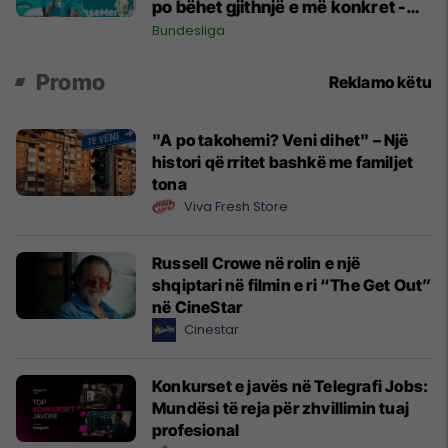
po bëhet gjithnjë e më konkret -
detajet e fundit
Bundesliga
Promo
Reklamo këtu
"A po takohemi? Veni dihet" – Një
histori që rritet bashkë me familjet
tona
Viva Fresh Store
Russell Crowe në rolin e një
shqiptari në filmin e ri “The Get Out”
në CineStar
Cinestar
Konkurset e javës në Telegrafi Jobs:
Mundësi të reja për zhvillimin tuaj
profesional