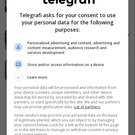
Trumpin dhe Epsteinin shkakton
reagime të shumta në rrjetet sociale
Telegrafi asks for your consent to use
Yjet
21/05/2026
your personal data for the following
purposes:
Hetimi për Epstein merr kthesë të re,
10 viktima të reja në Francë
Personalised advertising and content, advertising and
Evropa
18/05/2026
content measurement, audience research and
services development
Publikohet letra që Epstein
Store and/or access information on a device
dyshohet se e la para vetëvrasjes
Amerika
07/05/2026
Learn more
Your personal data will be processed and information from
your device (cookies, unique identifiers, and other device
1
data) may be stored by, accessed by and shared with 369
partners, or used specifically by this site. We and our partners
may use precise geolocation data.
List of partners.
Some vendors may process your personal data on the basis
of legitimate interest, which you can object to by managing
your options below. Look for a link at the bottom of this page
or in the site menu to manage or withdraw consent in privacy
and cookie settings.