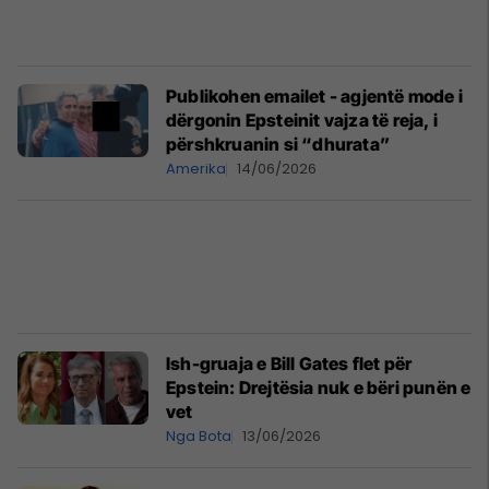
Publikohen emailet - agjentë mode i
dërgonin Epsteinit vajza të reja, i
përshkruanin si “dhurata”
Amerika
14/06/2026
Ish-gruaja e Bill Gates flet për
Epstein: Drejtësia nuk e bëri punën e
vet
Nga Bota
13/06/2026