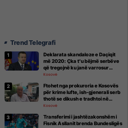
Trend Telegrafi
​Deklarata skandaloze e Daçiqit
më 2020: Çka t'u bëjmë serbëve
që tregojnë ku janë varrosur
shqiptarët në Serbi
Kosovë
Ftohet nga prokuroria e Kosovës
për krime lufte, ish-gjenerali serb
thotë se dikush e tradhtoi në
Beograd
Kosovë
Transferimi i jashtëzakonshëm i
Fisnik Asllanit brenda Bundesligës