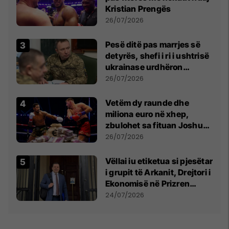
Kristian Prengës
26/07/2026
Pesë ditë pas marrjes së
detyrës, shefi i ri i ushtrisë
ukrainase urdhëron
kontroll të madh
26/07/2026
Vetëm dy raunde dhe
miliona euro në xhep,
zbulohet sa fituan Joshua
e Prenga
26/07/2026
Vëllai iu etiketua si pjesëtar
i grupit të Arkanit, Drejtori i
Ekonomisë në Prizren
mohon pretendimet
24/07/2026