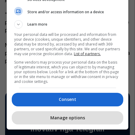
Store and/or access information on a device
“Ramë dakord që, sapo të kthehesha nga
pushimet, do t’i kërkonim një apartament. Dhe një
Learn more
punë të vërtetë.”
Your personal data will be processed and information from
your device (cookies, unique identifiers, and other device
data) may be stored by, accessed by and shared with 369
Megjithatë, pak kohë më vonë, Michele u zhduk
partners, or used specifically by this site. We and our partners
pa lënë gjurmë dhe që atëherë familja e saj nuk ka
may use precise geolocation data.
List of partners.
pasur më asnjë kontakt me të.
Some vendors may process your personal data on the basis
of legitimate interest, which you can object to by managing
your options below. Look for a link at the bottom of this page
or in the site menu to manage or withdraw consent in privacy
and cookie settings.
Consent
Manage options