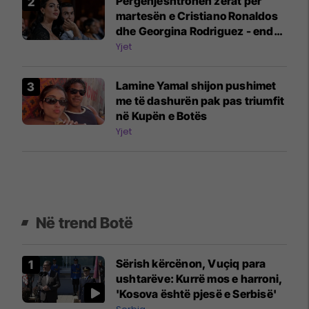
Përgënjeshtrohen zërat për
martesën e Cristiano Ronaldos
dhe Georgina Rodriguez - ende
nuk është caktuar data e
Yjet
dasmës
Lamine Yamal shijon pushimet
me të dashurën pak pas triumfit
në Kupën e Botës
Yjet
Në trend Botë
Sërish kërcënon, Vuçiq para
ushtarëve: Kurrë mos e harroni,
'Kosova është pjesë e Serbisë'