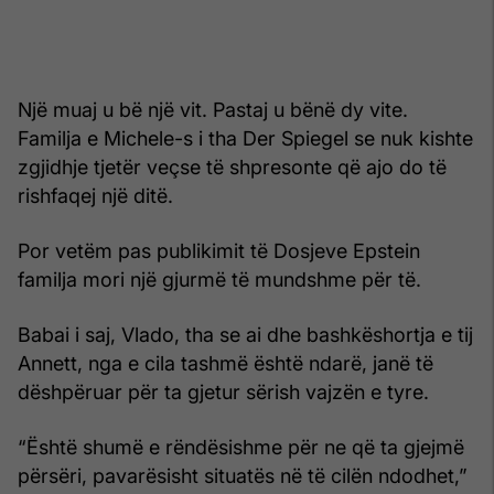
Një muaj u bë një vit. Pastaj u bënë dy vite.
Familja e Michele-s i tha Der Spiegel se nuk kishte
zgjidhje tjetër veçse të shpresonte që ajo do të
rishfaqej një ditë.
Por vetëm pas publikimit të Dosjeve Epstein
familja mori një gjurmë të mundshme për të.
Babai i saj, Vlado, tha se ai dhe bashkëshortja e tij
Annett, nga e cila tashmë është ndarë, janë të
dëshpëruar për ta gjetur sërish vajzën e tyre.
“Është shumë e rëndësishme për ne që ta gjejmë
përsëri, pavarësisht situatës në të cilën ndodhet,”