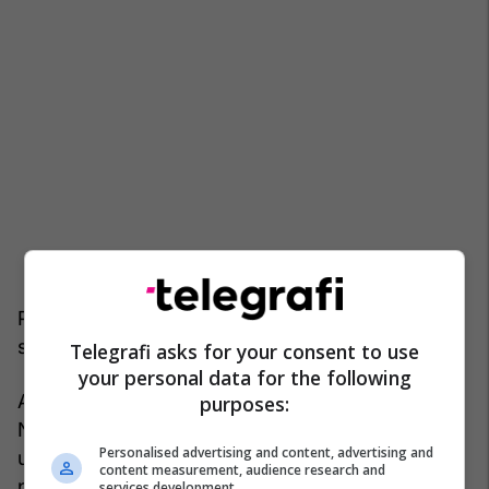
Pas vitesh të tëra në këto rrethana, Michele dukej
se ishte lodhur nga mënyra e keqe se si trajtohej.
Telegrafi asks for your consent to use
your personal data for the following
Ajo u përpoq të hynte në rehabilitim në Gjermani.
purposes:
Në mbrëmje, sipas Vlados, ai dhe vajza e tij
Personalised advertising and content, advertising and
uleshin në kopsht, bënin barbeque dhe bisedonin
content measurement, audience research and
për të ardhmen e saj.
services development