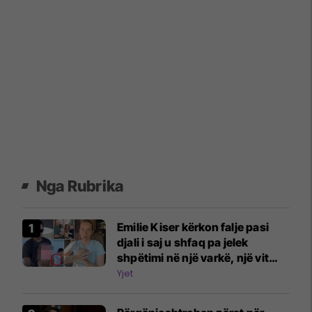
Nga Rubrika
Emilie Kiser kërkon falje pasi
djali i saj u shfaq pa jelek
shpëtimi në një varkë, një vit
pas tragjedisë
Yjet