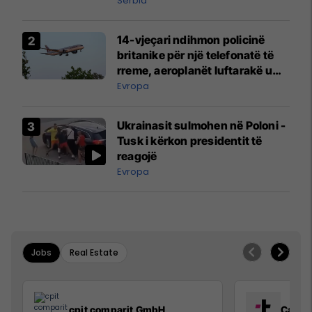
Serbia
14-vjeçari ndihmon policinë
britanike për një telefonatë të
rreme, aeroplanët luftarakë u
ngritën në ajër për të
Evropa
interceptuar fluturaken e Qatar
Airways që po shkonte drejt
Ukrainasit sulmohen në Poloni -
Mançesterit
Tusk i kërkon presidentit të
reagojë
Evropa
Jobs
Real Estate
cpit comparit GmbH
Call C