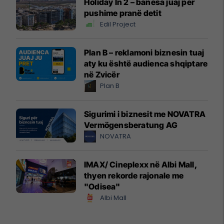
Holiday In 2 – banesa juaj për
pushime pranë detit
Edil Project
Plan B – reklamoni biznesin tuaj
aty ku është audienca shqiptare
në Zvicër
Plan B
Sigurimi i biznesit me NOVATRA
Vermögensberatung AG
NOVATRA
IMAX/ Cineplexx në Albi Mall,
thyen rekorde rajonale me
"Odisea"
Albi Mall