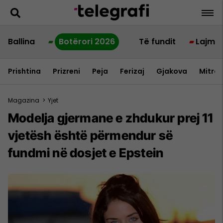
Ballina
Botërori 2026
Të fundit
Lajme
Prishtina
Prizreni
Peja
Ferizaj
Gjakova
Mitrov
Magazina
>
Yjet
Modelja gjermane e zhdukur prej 11
vjetësh është përmendur së
fundmi në dosjet e Epstein