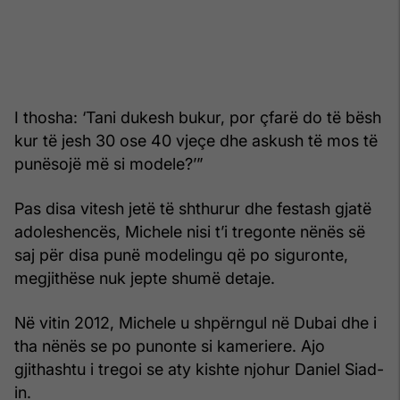
I thosha: ‘Tani dukesh bukur, por çfarë do të bësh
kur të jesh 30 ose 40 vjeçe dhe askush të mos të
punësojë më si modele?’”
Pas disa vitesh jetë të shthurur dhe festash gjatë
adoleshencës, Michele nisi t’i tregonte nënës së
saj për disa punë modelingu që po siguronte,
megjithëse nuk jepte shumë detaje.
Në vitin 2012, Michele u shpërngul në Dubai dhe i
tha nënës se po punonte si kameriere. Ajo
gjithashtu i tregoi se aty kishte njohur Daniel Siad-
in.