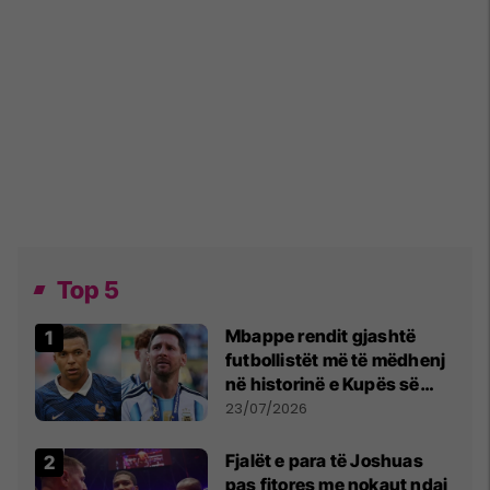
Top 5
Mbappe rendit gjashtë
futbollistët më të mëdhenj
në historinë e Kupës së
Botës, Messi mbetet i dyti
23/07/2026
Fjalët e para të Joshuas
pas fitores me nokaut ndaj