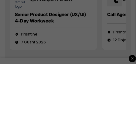
Senior Product Designer (UX/UI)
Call Agent
4-Day Workweek
Prishtinë
Prishtinë
12 Dhjetor 
7 Gusht 2026
×