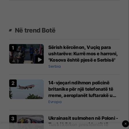
Në trend Botë
Sërish kërcënon, Vuçiq para
ushtarëve: Kurrë mos e harroni,
'Kosova është pjesë e Serbisë'
Serbia
14-vjeçari ndihmon policinë
britanike për një telefonatë të
rreme, aeroplanët luftarakë u
ngritën në ajër për të
Evropa
interceptuar fluturaken e Qatar
Airways që po shkonte drejt
Ukrainasit sulmohen në Poloni -
Mançesterit
×
Tusk i kërkon presidentit të