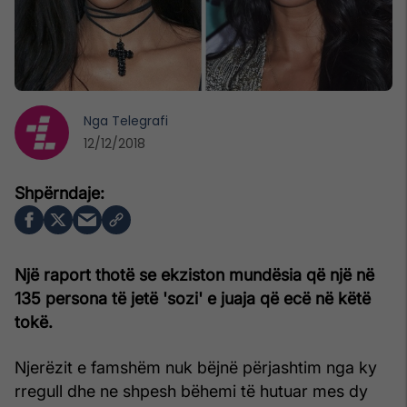
Nga
Telegrafi
12/12/2018
Një raport thotë se ekziston mundësia që një në
135 persona të jetë 'sozi' e juaja që ecë në këtë
tokë.
Njerëzit e famshëm nuk bëjnë përjashtim nga ky
rregull dhe ne shpesh bëhemi të hutuar mes dy