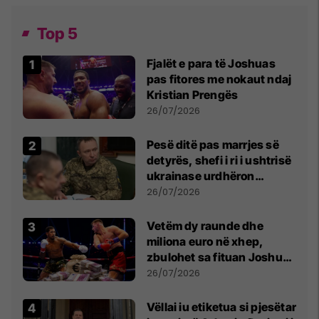
Top 5
Fjalët e para të Joshuas
pas fitores me nokaut ndaj
Kristian Prengës
26/07/2026
Pesë ditë pas marrjes së
detyrës, shefi i ri i ushtrisë
ukrainase urdhëron
kontroll të madh
26/07/2026
Vetëm dy raunde dhe
miliona euro në xhep,
zbulohet sa fituan Joshua
e Prenga
26/07/2026
Vëllai iu etiketua si pjesëtar