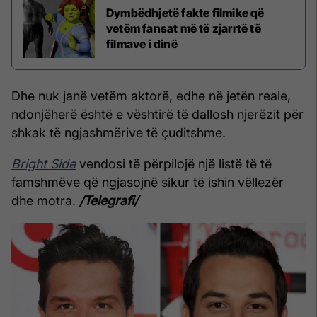
Dymbëdhjetë fakte filmike që
vetëm fansat më të zjarrtë të
filmave i dinë
Dhe nuk janë vetëm aktorë, edhe në jetën reale,
ndonjëherë është e vështirë të dallosh njerëzit për
shkak të ngjashmërive të çuditshme.
Bright Side
vendosi të përpilojë një listë të të
famshmëve që ngjasojnë sikur të ishin vëllezër
dhe motra.
/Telegrafi/