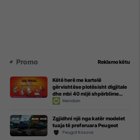
Promo
Reklamo këtu
Këtë herë me kartelë
gërvishtëse plotësisht digjitale
dhe mbi 40 mijë shpërblime
instant!
Meridian
Zgjidhni një nga katër modelet
tuaja të preferuara Peugeot
Peugot Kosova