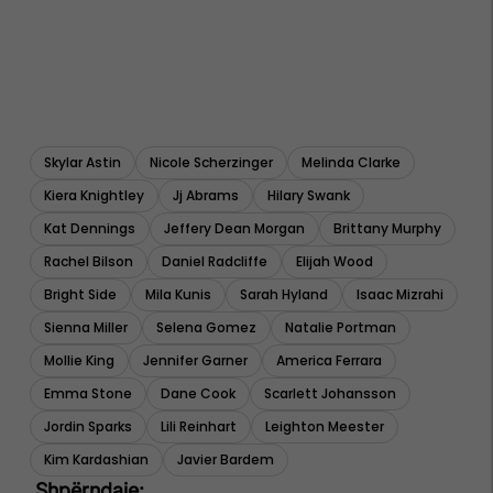
Skylar Astin
Nicole Scherzinger
Melinda Clarke
Kiera Knightley
Jj Abrams
Hilary Swank
Kat Dennings
Jeffery Dean Morgan
Brittany Murphy
Rachel Bilson
Daniel Radcliffe
Elijah Wood
Bright Side
Mila Kunis
Sarah Hyland
Isaac Mizrahi
Sienna Miller
Selena Gomez
Natalie Portman
Mollie King
Jennifer Garner
America Ferrara
Emma Stone
Dane Cook
Scarlett Johansson
Jordin Sparks
Lili Reinhart
Leighton Meester
Kim Kardashian
Javier Bardem