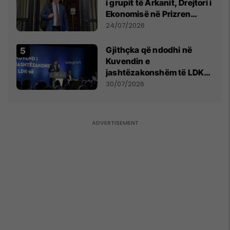
i grupit të Arkanit, Drejtori i
Ekonomisë në Prizren
mohon pretendimet
24/07/2026
Gjithçka që ndodhi në
Kuvendin e
jashtëzakonshëm të LDK-
së
30/07/2026