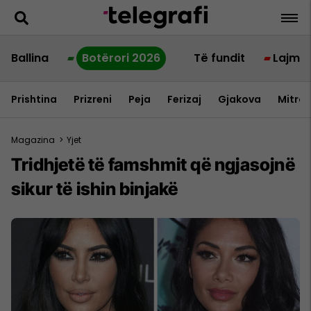
Ballina
Botërori 2026
Të fundit
Lajme
Prishtina
Prizreni
Peja
Ferizaj
Gjakova
Mitrov
Magazina
>
Yjet
Tridhjetë të famshmit që ngjasojnë
sikur të ishin binjakë