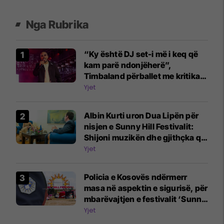
Nga Rubrika
“Ky është DJ set-i më i keq që
kam parë ndonjëherë”,
Timbaland përballet me kritika
për performancat në festivalet
Yjet
evropiane
Albin Kurti uron Dua Lipën për
nisjen e Sunny Hill Festivalit:
Shijoni muzikën dhe gjithçka që
ofrojnë Prishtina e Kosova
Yjet
Policia e Kosovës ndërmerr
masa në aspektin e sigurisë, për
mbarëvajtjen e festivalit ‘Sunny
Hill-2026’
Yjet