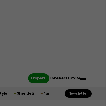
Eksperti
Jobs
Real Estate
style
Shëndeti
Fun
Newsletter