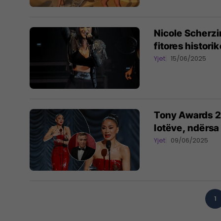
Nicole Scherzi
fitores histor
Yjet
15/06/2025
Tony Awards 2
lotëve, ndërsa
Yjet
09/06/2025
1