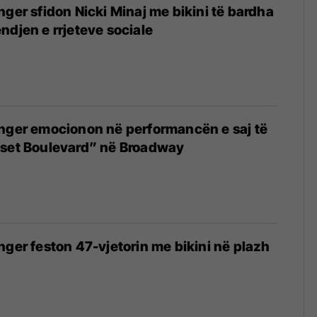
nger sfidon Nicki Minaj me bikini të bardha
ndjen e rrjeteve sociale
inger emocionon në performancën e saj të
nset Boulevard” në Broadway
nger feston 47-vjetorin me bikini në plazh