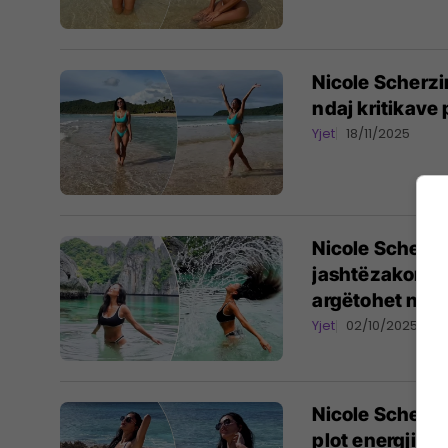
Nicole Scherzi
ndaj kritikave
Yjet
18/11/2025
Nicole Scherzi
jashtëzakonshm
argëtohet në de
Yjet
02/10/2025
Nicole Scherzi
plot energji në