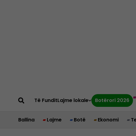
Të Fundit
Lajme lokale
Botërori 2026
Ballina
Lajme
Botë
Ekonomi
T