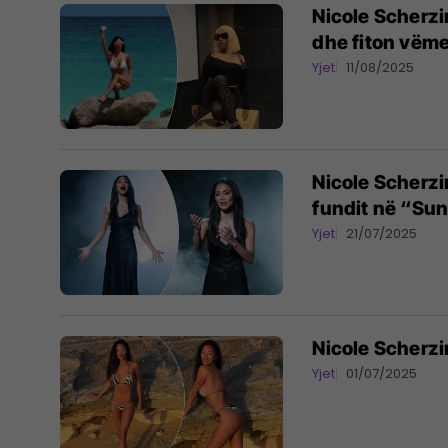
Nicole Scherzi
dhe fiton vëme
Yjet
11/08/2025
Nicole Scherz
fundit në “Su
Yjet
21/07/2025
Nicole Scherzi
Yjet
01/07/2025