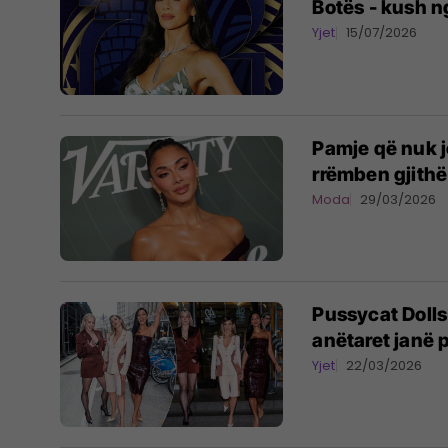
Botës - kush n
Yjet
15/07/2026
Pamje që nuk j
rrëmben gjith
Moda
29/03/2026
Pussycat Dolls 
anëtaret janë 
Yjet
22/03/2026