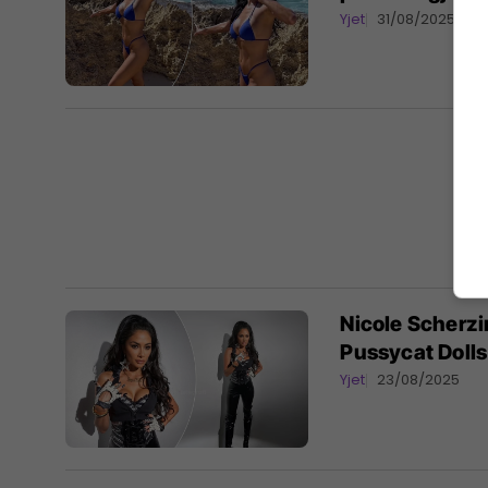
Yjet
31/08/2025
Nicole Scherz
Pussycat Dolls
Yjet
23/08/2025