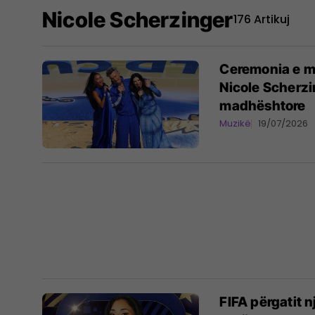
Nicole Scherzinger
176 Artikuj
Ceremonia e mb
Nicole Scherzi
madhështore
Muzikë
19/07/2026
FIFA përgatit 