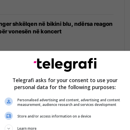
nger shkëlqen në bikini blu, ndërsa reagon
 për vonesën në koncert
nger shfaq figurën e saj të
e të trupit me bikini të zeza, ndërsa
Telegrafi asks for your consent to use your
personal data for the following purposes:
t gjatë udhëtimit në Filipine
Personalised advertising and content, advertising and content
measurement, audience research and services development
Store and/or access information on a device
nger mahnit me bikini blu në një paraqitje
 plazh
Learn more