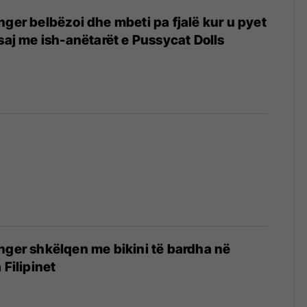
nger belbëzoi dhe mbeti pa fjalë kur u pyet
 saj me ish-anëtarët e Pussycat Dolls
nger shkëlqen me bikini të bardha në
 Filipinet