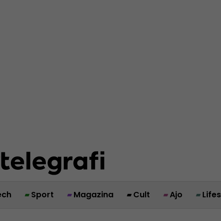
ech
Sport
Magazina
Cult
Ajo
Life