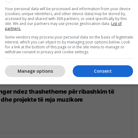
Your personal data will be processed and information from your device
(cookies, unique identifiers, and other device data) may be stored by,
accessed by and shared with 369 partners, or used specifically by this
site. We and our partners may use precise geolocation data.
List of
partners.
Some vendors may process your personal data on the basis of legitimate
interest, which you can object to by managing your options below. Look
for a link at the bottom of this page or in the site menu to manage or
withdraw consent in privacy and cookie settings.
Manage options
Consent
inger ndez thashetheme për ribashkim të
 dhe projekte të reja muzikore