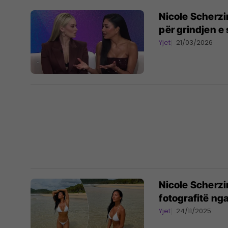
Nicole Scherzi
për grindjen e
Yjet
21/03/2026
Nicole Scherzi
fotografitë nga
Yjet
24/11/2025