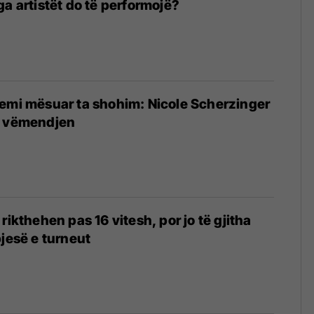
ga artistët do të performojë?
emi mësuar ta shohim: Nicole Scherzinger
ë vëmendjen
rikthehen pas 16 vitesh, por jo të gjitha
pjesë e turneut