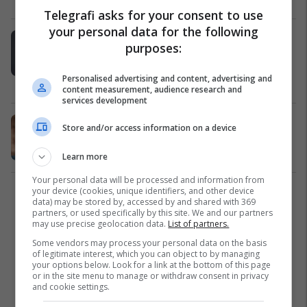
Telegrafi asks for your consent to use
your personal data for the following
Radcliffe rrëfen për vështirësitë
purposes:
gjatë fëmijërisë si pasojë e
dispraksisë
Personalised advertising and content, advertising and
Yjet
24/10/2022
content measurement, audience research and
services development
Sa është pasuria neto e Daniel
Store and/or access information on a device
Radcliffe, yllit të "Harry Potter"?
Yjet
11/05/2022
Learn more
Your personal data will be processed and information from
your device (cookies, unique identifiers, and other device
1
data) may be stored by, accessed by and shared with 369
partners, or used specifically by this site. We and our partners
may use precise geolocation data.
List of partners.
Some vendors may process your personal data on the basis
of legitimate interest, which you can object to by managing
your options below. Look for a link at the bottom of this page
or in the site menu to manage or withdraw consent in privacy
and cookie settings.