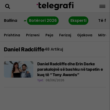
Ballina
Botërori 2026
Eksperti
Të fu
Prishtina
Prizreni
Peja
Ferizaj
Gjakova
Mitrov
Daniel Radcliffe
48 Artikuj
Daniel Radcliffe dhe Erin Darke
parakalojnë së bashku në tapetin e
kuq të “Tony Awards”
Yjet
08/06/2026