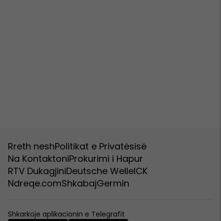
Rreth nesh
Politikat e Privatësisë
Na Kontaktoni
Prokurimi i Hapur
RTV Dukagjini
Deutsche Welle
ICK
Ndreqe.com
Shkabaj
Germin
Shkarkoje aplikacionin e Telegrafit