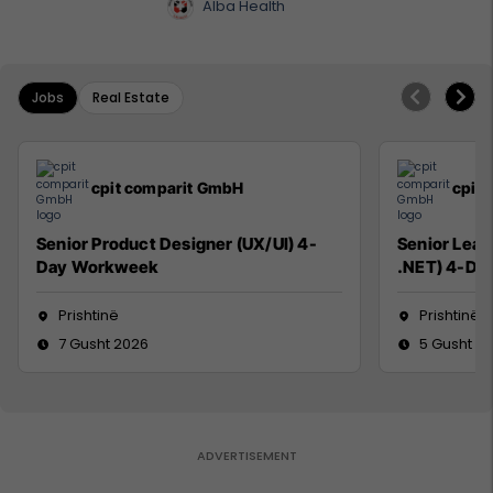
Alba Health
Jobs
Real Estate
cpit comparit GmbH
cpit
Senior Product Designer (UX/UI) 4-
Senior Lead
Day Workweek
.NET) 4-Da
Prishtinë
Prishtinë
7 Gusht 2026
5 Gusht 2