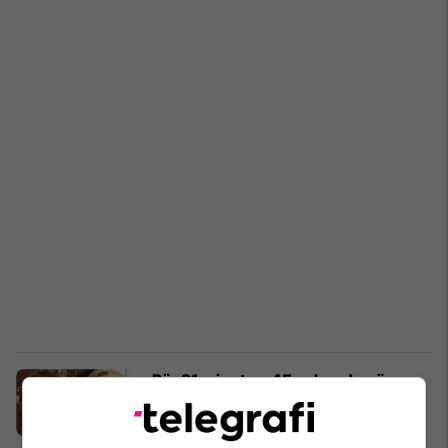
Për 31 minuta e 45 sekonda në
ekran, Tom Felton fitoi 16 milionë
dollarë
TV / Film
27/10/2022