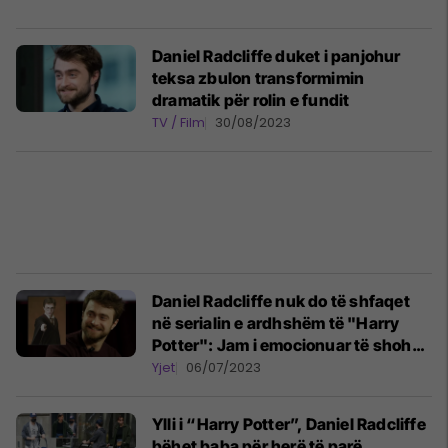
Daniel Radcliffe duket i panjohur
teksa zbulon transformimin
dramatik për rolin e fundit
TV / Film
30/08/2023
Daniel Radcliffe nuk do të shfaqet
në serialin e ardhshëm të "Harry
Potter": Jam i emocionuar të shoh
se çfarë bëjnë njerëzit e tjerë me të
Yjet
06/07/2023
Ylli i “Harry Potter”, Daniel Radcliffe
bëhet baba për herë të parë