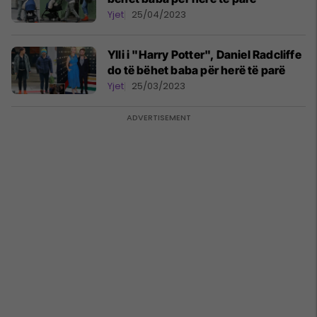
Yjet
25/04/2023
Ylli i "Harry Potter", Daniel Radcliffe
do të bëhet baba për herë të parë
Yjet
25/03/2023