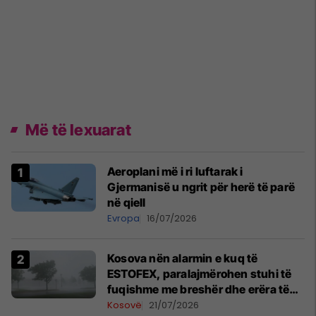
Më të lexuarat
Aeroplani më i ri luftarak i
Gjermanisë u ngrit për herë të parë
në qiell
Evropa
16/07/2026
Kosova nën alarmin e kuq të
ESTOFEX, paralajmërohen stuhi të
fuqishme me breshër dhe erëra të
forta
Kosovë
21/07/2026