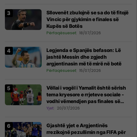
Sllovenët zbulojnë se sa do të fitojë
Vincic për gjykimin e finales së
Kupës së Botës
Përfaqësueset
18/07/2026
Legjenda e Spanjës befason: Lë
jashtë Messin dhe zgjedh
argjentinasin më të mirë në botë
Përfaqësueset
15/07/2026
Vëllai i vogël i Yamalit është sërish
tema kryesore e rrjeteve sociale -
vodhi vëmendjen pas finales së
Kupës së Botës
Yjet
20/07/2026
Gjashtë yjet e Argjentinës
rrezikojnë pezullimin nga FIFA për