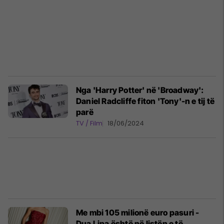
Nga 'Harry Potter' në 'Broadway':
Daniel Radcliffe fiton 'Tony'-n e tij të
parë
TV / Film
18/06/2024
Me mbi 105 milionë euro pasuri -
Dua Lipa është në listën e të