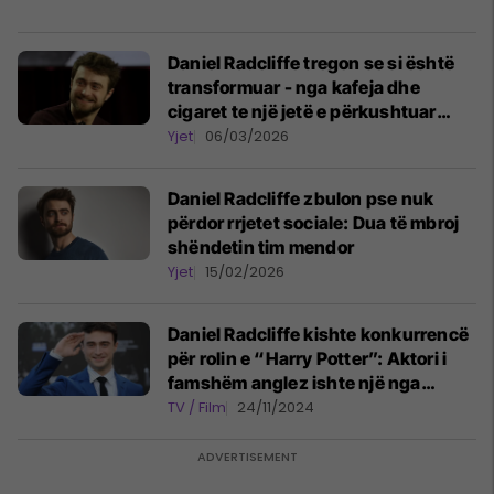
Daniel Radcliffe tregon se si është
transformuar - nga kafeja dhe
cigaret te një jetë e përkushtuar
ndaj fitnesit
Yjet
06/03/2026
Daniel Radcliffe zbulon pse nuk
përdor rrjetet sociale: Dua të mbroj
shëndetin tim mendor
Yjet
15/02/2026
Daniel Radcliffe kishte konkurrencë
për rolin e “Harry Potter”: Aktori i
famshëm anglez ishte një nga
zgjedhjet kryesore
TV / Film
24/11/2024