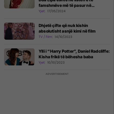
famshmëve më të pasur në
Mbretërinë e Bashkuar të moshës
Yjet
17/05/2024
nën 40 vjeç
Dhjetë çifte që nuk kishin
absolutisht asnjë kimi në film
TV / Film
14/10/2023
Ylli i “Harry Potter”, Daniel Radcliffe:
Kisha frikë të bëhesha baba
Yjet
10/10/2023