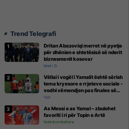
Trend Telegrafi
Dritan Abazoviqi merret në pyetje
për dhënien e shtetësisë së nderit
biznesmenit kosovar
Mali i Zi
Vëllai i vogël i Yamalit është sërish
tema kryesore e rrjeteve sociale -
vodhi vëmendjen pas finales së
Kupës së Botës
Yjet
As Messi e as Yamal – zbulohet
favoriti i ri për Topin e Artë
Ndërkombëtare