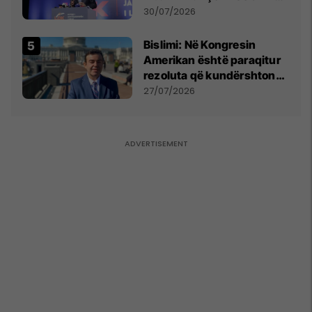
Përparim Ramës
30/07/2026
Bislimi: Në Kongresin
Amerikan është paraqitur
rezoluta që kundërshton
mbajtjen e Asamblesë
27/07/2026
Parlamentare të OSBE-së
në Beograd