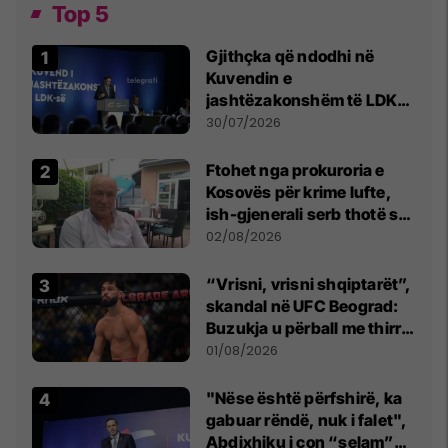
Top 5
Gjithçka që ndodhi në
Kuvendin e
jashtëzakonshëm të LDK-
së
30/07/2026
Ftohet nga prokuroria e
Kosovës për krime lufte,
ish-gjenerali serb thotë se
dikush e tradhtoi në
02/08/2026
Beograd
“Vrisni, vrisni shqiptarët”,
skandal në UFC Beograd:
Buzukja u përball me thirrje
anti-shqiptare nga
01/08/2026
tribunat
"Nëse është përfshirë, ka
gabuar rëndë, nuk i falet",
Abdixhiku i çon “selam”