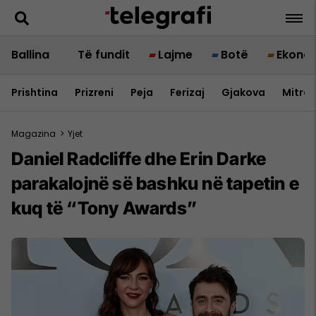
Ballina
Të fundit
Lajme
Botë
Ekono
Prishtina
Prizreni
Peja
Ferizaj
Gjakova
Mitrov
Magazina
>
Yjet
Daniel Radcliffe dhe Erin Darke
parakalojnë së bashku në tapetin e
kuq të “Tony Awards”