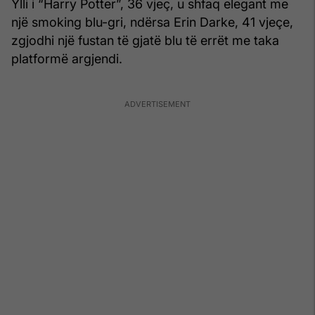
Ylli i “Harry Potter”, 36 vjeç, u shfaq elegant me
një smoking blu-gri, ndërsa Erin Darke, 41 vjeçe,
zgjodhi një fustan të gjatë blu të errët me taka
platformë argjendi.