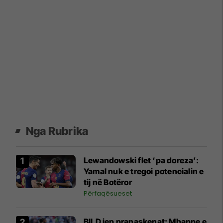
Nga Rubrika
Lewandowski flet ‘pa doreza’:
Yamal nuk e tregoi potencialin e
tij në Botëror
Përfaqësueset
BILD jep prapaskenat: Mbappe e