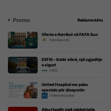
Promo
Reklamo këtu
Oferta e Korrikut në FAFA Sun
Fafa Resorts
EXFIS – Katër stinë, një zgjedhje
e sigurt
EXFIS
United Hospital me pako
speciale për diasporën
United Hospital
Alba Health sjell mbështetje