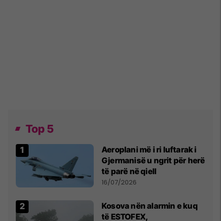
Top 5
Aeroplani më i ri luftarak i
Gjermanisë u ngrit për herë
të parë në qiell
16/07/2026
Kosova nën alarmin e kuq
të ESTOFEX,