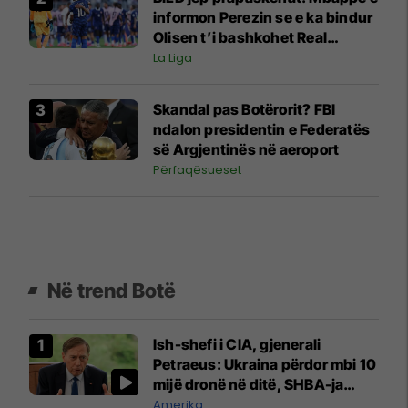
informon Perezin se e ka bindur
Olisen t’i bashkohet Real
Madridit
La Liga
Skandal pas Botërorit? FBI
ndalon presidentin e Federatës
së Argjentinës në aeroport
Përfaqësueset
Në trend Botë
Ish-shefi i CIA, gjenerali
Petraeus: Ukraina përdor mbi 10
mijë dronë në ditë, SHBA-ja
mbetet shumë prapa në
Amerika