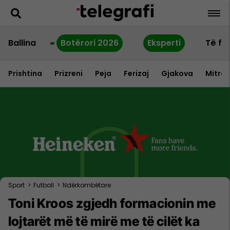
Ballina
Botërori 2026
Eksperti
Të fu
Prishtina
Prizreni
Peja
Ferizaj
Gjakova
Mitrov
Sport
>
Futboll
>
Ndërkombëtare
Toni Kroos zgjedh formacionin me
lojtarët më të mirë me të cilët ka