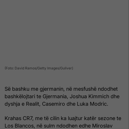
(Foto: David Ramos/Getty Images/Guliver)
Së bashku me gjermanin, në mesfushë ndodhet
bashkëlojtari te Gjermania, Joshua Kimmich dhe
dyshja e Realit, Casemiro dhe Luka Modric.
Krahas CR7, me të cilin ka luajtur katër sezone te
Los Blancos, në sulm ndodhen edhe Miroslav