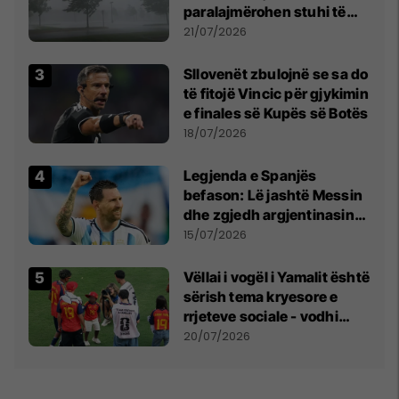
paralajmërohen stuhi të
fuqishme me breshër dhe
21/07/2026
erëra të forta
Sllovenët zbulojnë se sa do
të fitojë Vincic për gjykimin
e finales së Kupës së Botës
18/07/2026
Legjenda e Spanjës
befason: Lë jashtë Messin
dhe zgjedh argjentinasin
më të mirë në botë
15/07/2026
Vëllai i vogël i Yamalit është
sërish tema kryesore e
rrjeteve sociale - vodhi
vëmendjen pas finales së
20/07/2026
Kupës së Botës