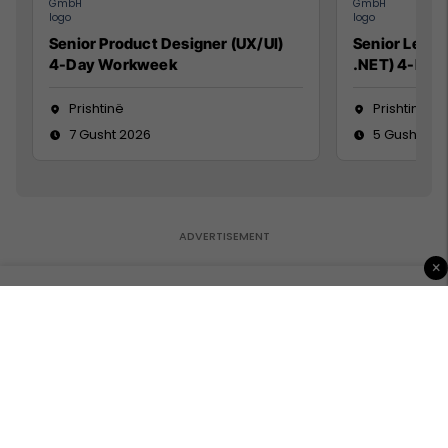
Senior Product Designer (UX/UI)
Senior Lead 
4-Day Workweek
.NET) 4-Day
Prishtinë
Prishtinë
7 Gusht 2026
5 Gusht 20
×