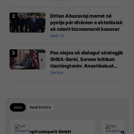
prodhim
Dritan Abazoviqi merret në
pyetje për dhënien e shtetësisë
së nderit biznesmenit kosovar
Mali i Zi
Pas nisjes së dialogut strategjik
SHBA-Serbi, Serwer kritikon
Uashingtonin: Anashkaluat
Banjskën, sulmin ndaj KFOR-it
Serbia
dhe rrëmbimin e Policëve të
Kosovës
Jobs
Real Estate
cpit comparit GmbH
cpit 