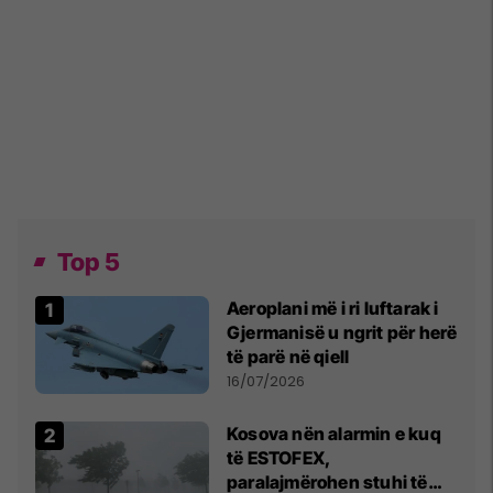
Top 5
Aeroplani më i ri luftarak i
Gjermanisë u ngrit për herë
të parë në qiell
16/07/2026
Kosova nën alarmin e kuq
të ESTOFEX,
paralajmërohen stuhi të