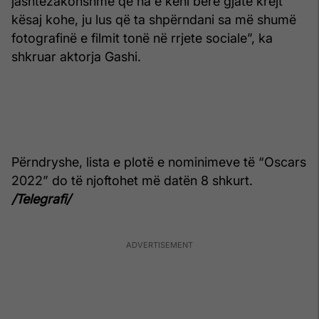
jashtëzakonshme që na e keni bërë gjatë krejt
kësaj kohe, ju lus që ta shpërndani sa më shumë
fotografinë e filmit tonë në rrjete sociale”, ka
shkruar aktorja Gashi.
Përndryshe, lista e plotë e nominimeve të “Oscars
2022” do të njoftohet më datën 8 shkurt.
/Telegrafi/