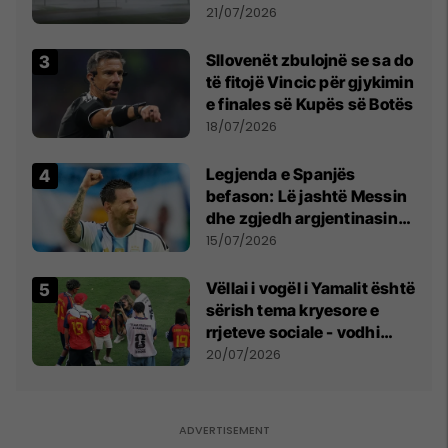
fuqishme me breshër dhe
21/07/2026
erëra të forta
Sllovenët zbulojnë se sa do
të fitojë Vincic për gjykimin
e finales së Kupës së Botës
18/07/2026
Legjenda e Spanjës
befason: Lë jashtë Messin
dhe zgjedh argjentinasin
më të mirë në botë
15/07/2026
Vëllai i vogël i Yamalit është
sërish tema kryesore e
rrjeteve sociale - vodhi
vëmendjen pas finales së
20/07/2026
Kupës së Botës