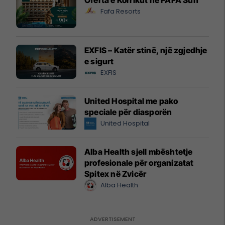
Fafa Resorts
EXFIS – Katër stinë, një zgjedhje
e sigurt
EXFIS
United Hospital me pako
speciale për diasporën
United Hospital
Alba Health sjell mbështetje
profesionale për organizatat
Spitex në Zvicër
Alba Health