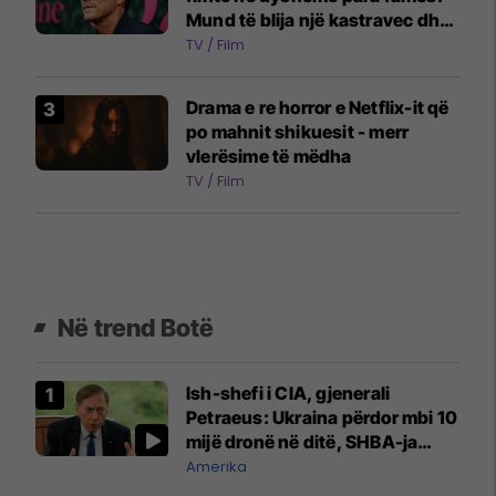
Mund të blija një kastravec dhe
një copë djathë
TV / Film
Drama e re horror e Netflix-it që
po mahnit shikuesit - merr
vlerësime të mëdha
TV / Film
Në trend Botë
Ish-shefi i CIA, gjenerali
Petraeus: Ukraina përdor mbi 10
mijë dronë në ditë, SHBA-ja
mbetet shumë prapa në
Amerika
prodhim