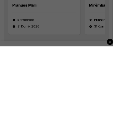
Pranues Malli
Mirëmbajtës
Kamenicë
Prishtinë
31 Korrik 2026
31 Korrik 20
×