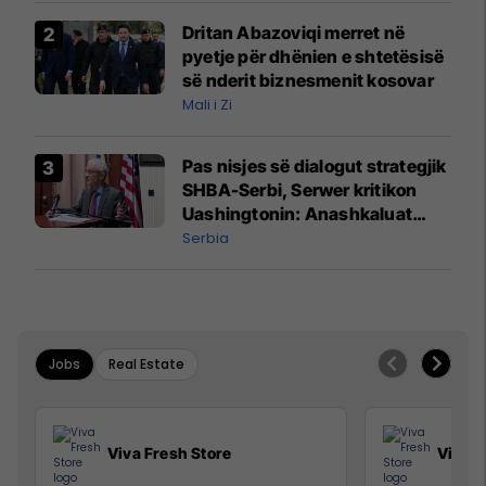
Dritan Abazoviqi merret në
pyetje për dhënien e shtetësisë
së nderit biznesmenit kosovar
Mali i Zi
Pas nisjes së dialogut strategjik
SHBA-Serbi, Serwer kritikon
Uashingtonin: Anashkaluat
Banjskën, sulmin ndaj KFOR-it
Serbia
dhe rrëmbimin e Policëve të
Kosovës
Jobs
Real Estate
Viva Fresh Store
Viva F