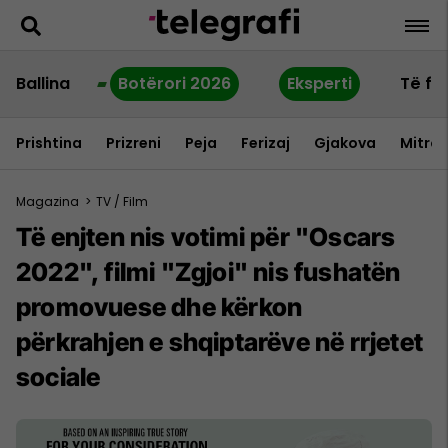
Ballina
Botërori 2026
Eksperti
Të fu
Prishtina
Prizreni
Peja
Ferizaj
Gjakova
Mitrov
Magazina
>
TV / Film
Të enjten nis votimi për "Oscars
2022", filmi "Zgjoi" nis fushatën
promovuese dhe kërkon
përkrahjen e shqiptarëve në rrjetet
sociale