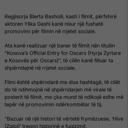
Regjisorja Blerta Basholli, kasti i filmit, përfshirë
aktoren Yllka Gashi kanë nisur një fushatë
promovimi për filmin në rrjetet sociale.
Ata kanë realizuar një baner të filmit nën titullin
“Kosova’s Official Entry for Oscars (Hyrja Zyrtare
e Kosovës për Oscars)”, të cilën kanë filluar ta
shpërndajnë në rrjetet sociale.
Filmi është shpërndarë me disa hashtagë, të cilët
do të ndihmojnë në shpërndarjen më virale të
posterit të filmit, me çka mund të ndikojë edhe më
tepër në promovimin ndërkombëtar të tij.
“Bazuar në një histori të vërtetë frymëzuese, ‘Hive
(Zgjoi)’ tregon historinë e fuqizimit,