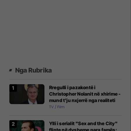
Nga Rubrika
Rregulli i pazakontë i
Christopher Nolanit në xhirime -
mund t'ju nxjerrë nga realiteti
TV / Film
Ylli i serialit "Sex and the City"
flinte në dysheme para famës: