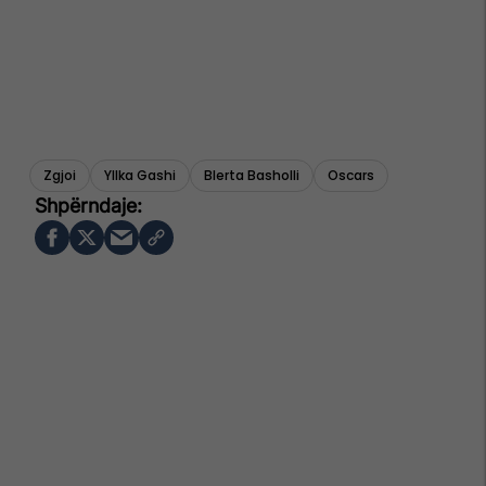
Zgjoi
Yllka Gashi
Blerta Basholli
Oscars