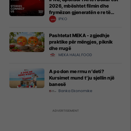
2026, mbështet filmin dhe
frymëzon gjeneratën e re të
krijuesve
IPKO
Pashtetat MEKA - zgjedhje
praktike për mëngjes, piknik
dhe rrugë
MEKA HALAL FOOD
A po don me rrnu n’deti?
Kursimet mund t’ju sjellin një
banesë
Banka Ekonomike