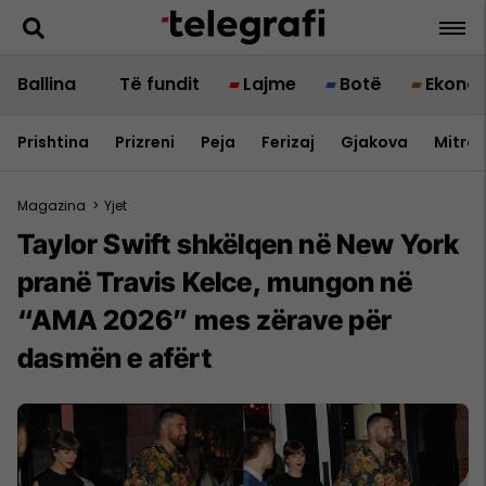
Ballina
Të fundit
Lajme
Botë
Ekono
Prishtina
Prizreni
Peja
Ferizaj
Gjakova
Mitrov
Magazina
>
Yjet
Taylor Swift shkëlqen në New York
pranë Travis Kelce, mungon në
“AMA 2026” mes zërave për
dasmën e afërt