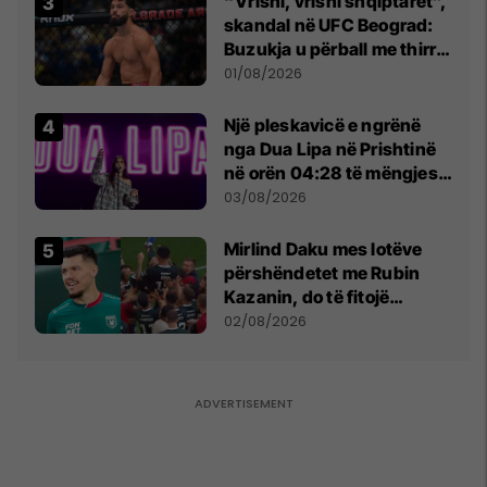
“Vrisni, vrisni shqiptarët”,
skandal në UFC Beograd:
Buzukja u përball me thirrje
anti-shqiptare nga
01/08/2026
tribunat
Një pleskavicë e ngrënë
nga Dua Lipa në Prishtinë
në orën 04:28 të mëngjesit
- dhe bota digjitale serbe
03/08/2026
shpall gjendjen e luftës
Mirlind Daku mes lotëve
përshëndetet me Rubin
Kazanin, do të fitojë
miliona te Spartak Moska
02/08/2026