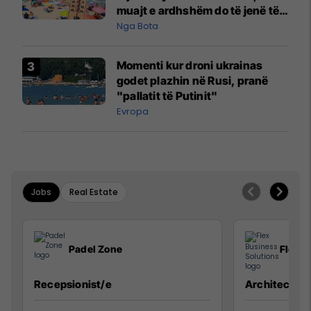
muajt e ardhshëm do të jenë të
pazakontë
Nga Bota
Momenti kur droni ukrainas
godet plazhin në Rusi, pranë
"pallatit të Putinit"
Evropa
Jobs
Real Estate
Padel Zone
Flex B
Recepsionist/e
Architect