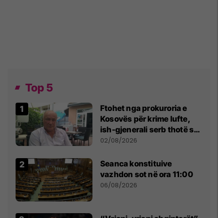
Top 5
Ftohet nga prokuroria e
Kosovës për krime lufte,
ish-gjenerali serb thotë se
dikush e tradhtoi në
02/08/2026
Beograd
Seanca konstituive
vazhdon sot në ora 11:00
06/08/2026