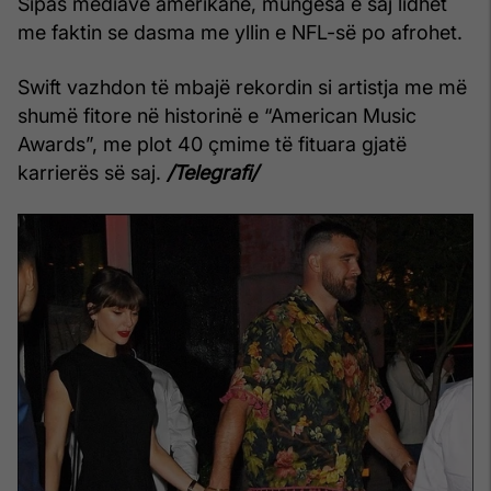
Sipas mediave amerikane, mungesa e saj lidhet
me faktin se dasma me yllin e NFL-së po afrohet.
Swift vazhdon të mbajë rekordin si artistja me më
shumë fitore në historinë e “American Music
Awards”, me plot 40 çmime të fituara gjatë
karrierës së saj.
/Telegrafi/