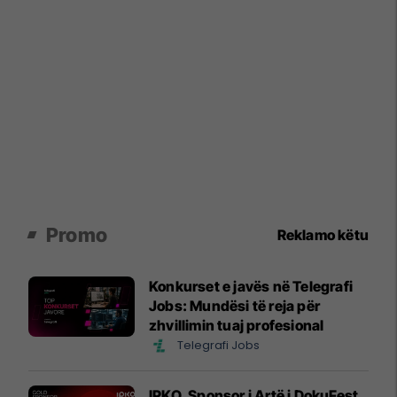
Promo
Reklamo këtu
Konkurset e javës në Telegrafi
Jobs: Mundësi të reja për
zhvillimin tuaj profesional
Telegrafi Jobs
IPKO, Sponsor i Artë i DokuFest