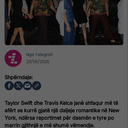
Nga
Telegrafi
23/05/2026
Taylor Swift dhe Travis Kelce janë shfaqur më të
afërt se kurrë gjatë një daljeje romantike në New
York, ndërsa raportimet për dasmën e tyre po
marrin gjithnjë e më shumë vëmendje.