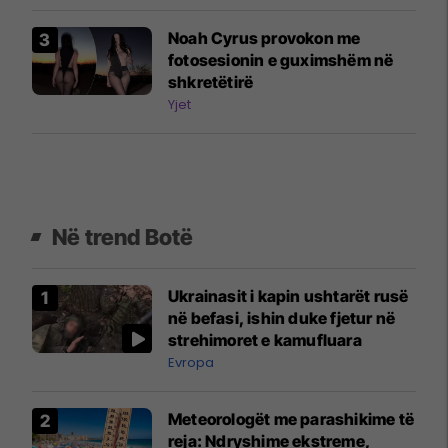
Noah Cyrus provokon me
fotosesionin e guximshëm në
shkretëtirë
Yjet
Në trend Botë
Ukrainasit i kapin ushtarët rusë
në befasi, ishin duke fjetur në
strehimoret e kamufluara
Evropa
Meteorologët me parashikime të
reja: Ndryshime ekstreme,