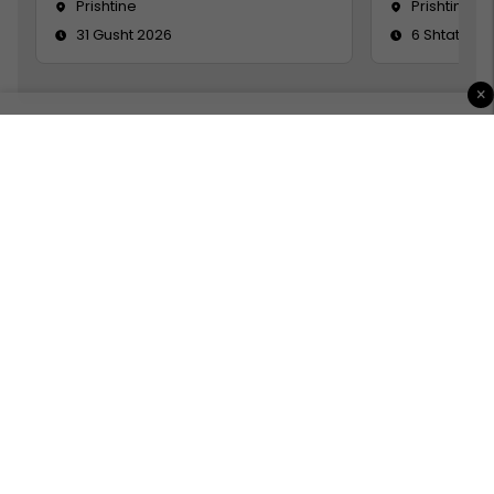
Prishtine
Prishtinë
31 Gusht 2026
6 Shtator 2
×