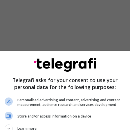
rreshtoheshin Real Madridi dhe Barcelona me Pirlon
hin nënshkruar atë?
Telegrafi asks for your consent to use your
personal data for the following purposes:
tashmë, Capello ishte në krye të Real Madridit kur
i një kontratë pesëvjeçare me Los Merengues. Po,
Personalised advertising and content, advertising and content
kruar. Don Fabio ishte kthyer në kryeqytetin
measurement, audience research and services development
ventusi pas skandalit Calciopoli dhe Pirlo kishte
Store and/or access information on a device
iqte nga Milani.
Learn more