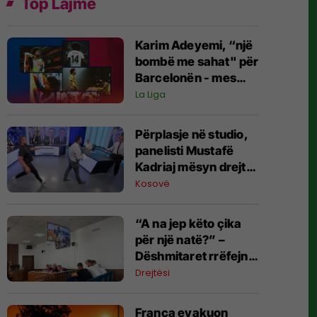
Top Lajme
Karim Adeyemi, “një
bombë me sahat" për
Barcelonën - mes
talentit të madh dhe
La Liga
mos arritjes së
madhështisë
Përplasje në studio,
panelisti Mustafë
Kadriaj mësyn drejt
Nexhmedin Spahiut -
Kosovë
ndërpritet
transmetimi
“A na jep këto çika
për një natë?” –
Dëshmitaret rrëfejnë
si nisi konflikti që
Drejtësi
përfundoi me
plagosjen e tre
Franca evakuon