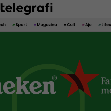
ech
Sport
Magazina
Cult
Ajo
Life