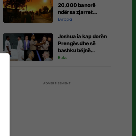
personave
20,000 banorë
ndërsa zjarret
përhapen në
Evropa
jugperëndim
Joshua ia kap dorën
Prengës dhe së
bashku bëjnë
shqiponjën
Boks