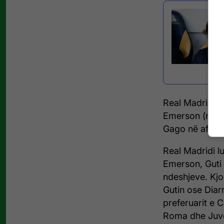
Real Madridi 
Emerson (nga 
Gago në afatin
Real Madridi 
Emerson, Guti
ndeshjeve. Kjo
Gutin ose Diar
preferuarit e C
Roma dhe Juv