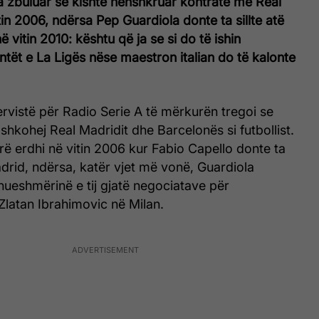
a zbuluar se kishte nënshkruar kontratë me Real
tin 2006, ndërsa Pep Guardiola donte ta sillte atë
 vitin 2010: kështu që ja se si do të ishin
antët e La Ligës nëse maestron italian do të kalonte
tervistë për Radio Serie A të mërkurën tregoi se
bashkohej Real Madridit dhe Barcelonës si futbollist.
ë erdhi në vitin 2006 kur Fabio Capello donte ta
adrid, ndërsa, katër vjet më vonë, Guardiola
nueshmërinë e tij gjatë negociatave për
 Zlatan Ibrahimovic në Milan.