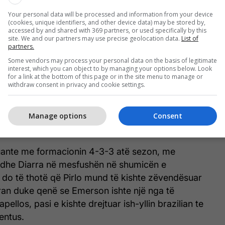
Your personal data will be processed and information from your device
(cookies, unique identifiers, and other device data) may be stored by,
“Kam pasur marrëveshje me
accessed by and shared with 369 partners, or used specifically by this
site. We and our partners may use precise geolocation data.
List of
Real Madridin, Guardiola më
partners.
donte te Barcelona”, Pirlo
Some vendors may process your personal data on the basis of legitimate
zbulon disa të pathëna
interest, which you can object to by managing your options below. Look
for a link at the bottom of this page or in the site menu to manage or
withdraw consent in privacy and cookie settings.
nënshkroi me dy mesfushorë qendrorë atë verë,
Manage options
Consent
Juventusi) dhe Mahamadou Diarra, plus Fernando
 kalimtar dimëror.
luante me formacionin 4-3-3 atë sezon, me
 dhe Diarra në mesfushën në shumicën e
 do të thotë që Pirlo mund të kishte zëvendësuar
ran duke qenë se Emerson ishte një nga të
apellos, pasi e kishte drejtuar ish-yllin brazilian te
entus.