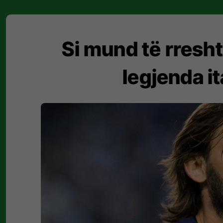
Si mund të rresh
legjenda it