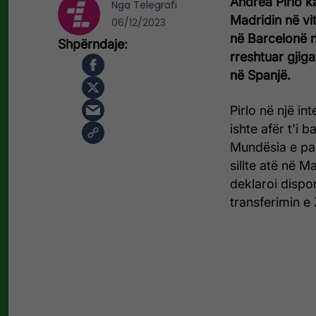
Andrea Pirlo k
Nga
Telegrafi
Madridin në vi
06/12/2023
në Barcelonë në
rreshtuar gjig
në Spanjë.
Pirlo në një in
ishte afër t'i 
Mundësia e par
sillte atë në M
deklaroi dispo
transferimin e