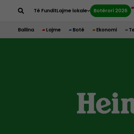
Të Fundit
Lajme lokale
Botërori 2026
Ballina
Lajme
Botë
Ekonomi
T