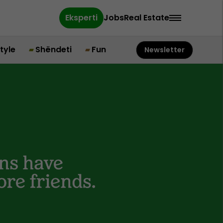
Eksperti
Jobs
Real Estate
style
Shëndeti
Fun
Newsletter