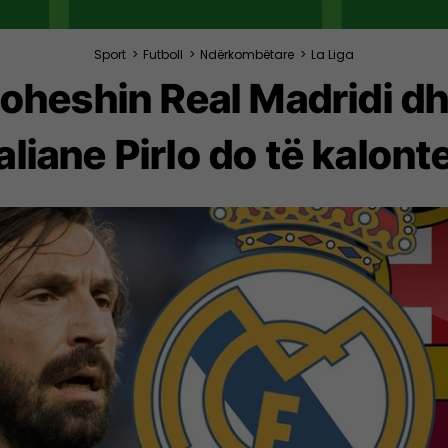
Sport
>
Futboll
>
Ndërkombëtare
>
La Liga
toheshin Real Madridi d
aliane Pirlo do të kalont