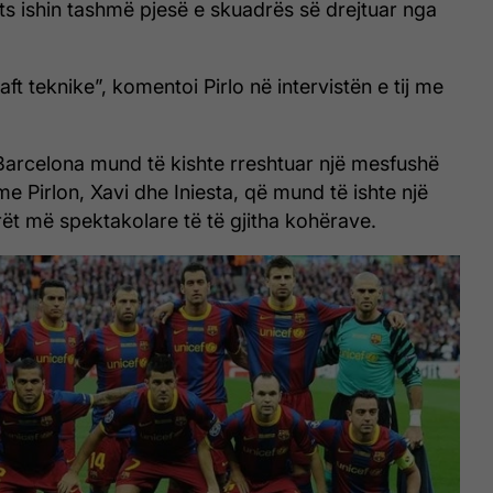
s ishin tashmë pjesë e skuadrës së drejtuar nga
aft teknike”, komentoi Pirlo në intervistën e tij me
 Barcelona mund të kishte rreshtuar një mesfushë
me Pirlon, Xavi dhe Iniesta, që mund të ishte një
t më spektakolare të të gjitha kohërave.