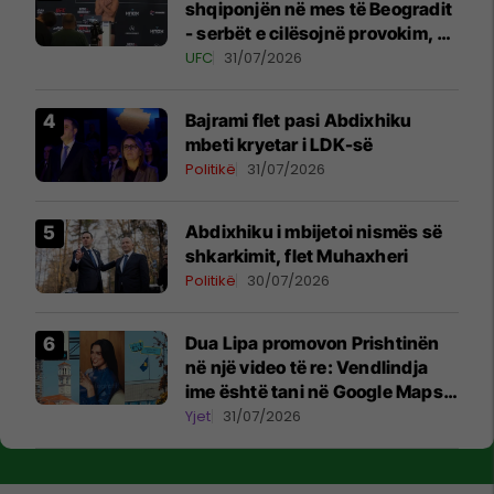
shqiponjën në mes të Beogradit
- serbët e cilësojnë provokim, ai
e cilëson simbol të identitetit
UFC
31/07/2026
Bajrami flet pasi Abdixhiku
mbeti kryetar i LDK-së
Politikë
31/07/2026
Abdixhiku i mbijetoi nismës së
shkarkimit, flet Muhaxheri
Politikë
30/07/2026
Dua Lipa promovon Prishtinën
në një video të re: Vendlindja
ime është tani në Google Maps
Street View
Yjet
31/07/2026