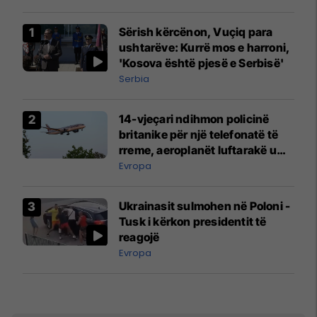
Sërish kërcënon, Vuçiq para
ushtarëve: Kurrë mos e harroni,
'Kosova është pjesë e Serbisë'
Serbia
14-vjeçari ndihmon policinë
britanike për një telefonatë të
rreme, aeroplanët luftarakë u
ngritën në ajër për të
Evropa
interceptuar fluturaken e Qatar
Airways që po shkonte drejt
Ukrainasit sulmohen në Poloni -
Mançesterit
Tusk i kërkon presidentit të
reagojë
Evropa