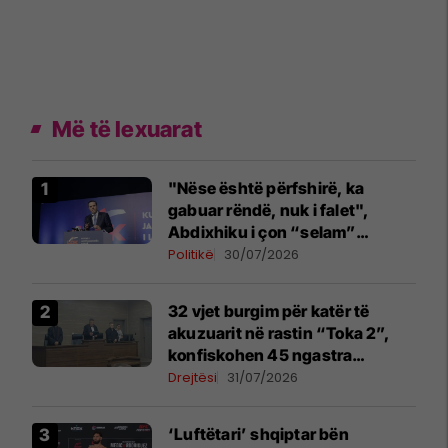
Më të lexuarat
"Nëse është përfshirë, ka
gabuar rëndë, nuk i falet",
Abdixhiku i çon “selam”
Përparim Ramës
Politikë
30/07/2026
32 vjet burgim për katër të
akuzuarit në rastin “Toka 2”,
konfiskohen 45 ngastra
kadastrale
Drejtësi
31/07/2026
‘Luftëtari’ shqiptar bën