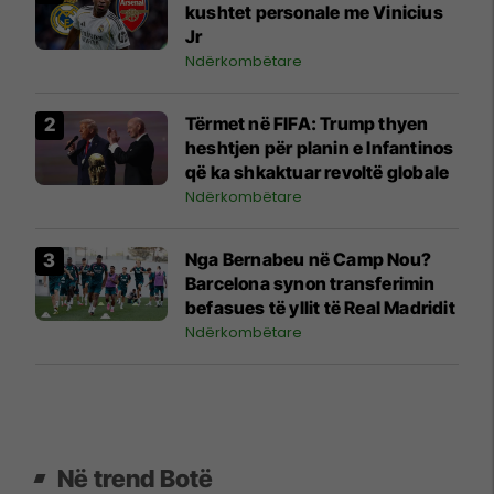
kushtet personale me Vinicius
Jr
Ndërkombëtare
Tërmet në FIFA: Trump thyen
heshtjen për planin e Infantinos
që ka shkaktuar revoltë globale
Ndërkombëtare
Nga Bernabeu në Camp Nou?
Barcelona synon transferimin
befasues të yllit të Real Madridit
Ndërkombëtare
Në trend Botë