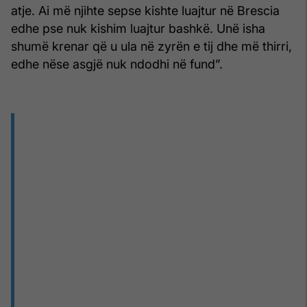
atje. Ai më njihte sepse kishte luajtur në Brescia
edhe pse nuk kishim luajtur bashkë. Unë isha
shumë krenar që u ula në zyrën e tij dhe më thirri,
edhe nëse asgjë nuk ndodhi në fund”.