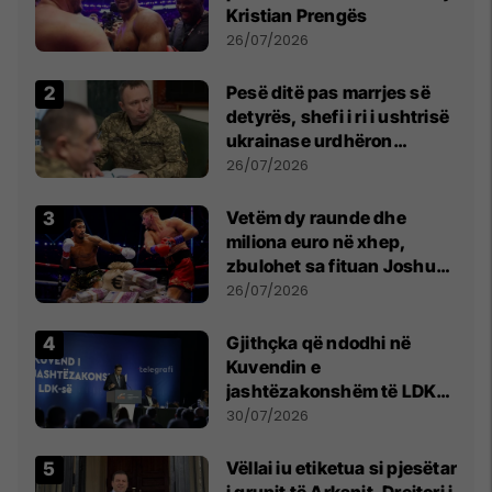
Kristian Prengës
26/07/2026
Pesë ditë pas marrjes së
detyrës, shefi i ri i ushtrisë
ukrainase urdhëron
kontroll të madh
26/07/2026
Vetëm dy raunde dhe
miliona euro në xhep,
zbulohet sa fituan Joshua
e Prenga
26/07/2026
Gjithçka që ndodhi në
Kuvendin e
jashtëzakonshëm të LDK-
së
30/07/2026
Vëllai iu etiketua si pjesëtar
i grupit të Arkanit, Drejtori i