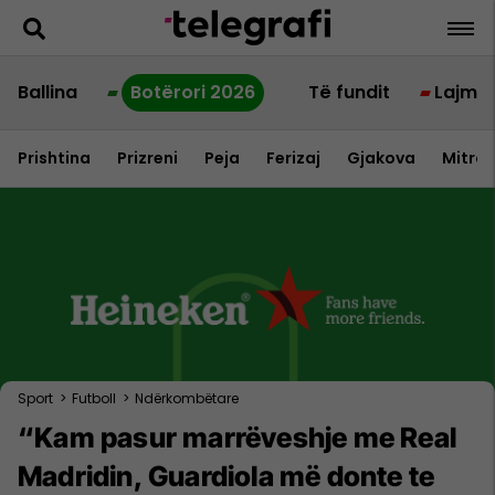
Ballina
Botërori 2026
Të fundit
Lajme
Prishtina
Prizreni
Peja
Ferizaj
Gjakova
Mitrov
Sport
>
Futboll
>
Ndërkombëtare
“Kam pasur marrëveshje me Real
Madridin, Guardiola më donte te