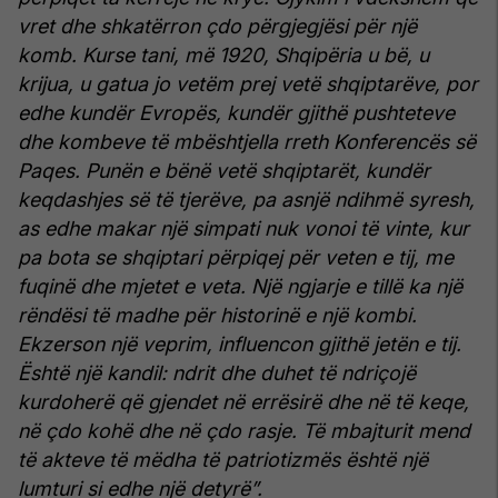
vret dhe shkatërron çdo përgjegjësi për një
komb. Kurse tani, më 1920, Shqipëria u bë, u
krijua, u gatua jo vetëm prej vetë shqiptarëve, por
edhe kundër Evropës, kundër gjithë pushteteve
dhe kombeve të mbështjella rreth Konferencës së
Paqes. Punën e bënë vetë shqiptarët, kundër
keqdashjes së të tjerëve, pa asnjë ndihmë syresh,
as edhe makar një simpati nuk vonoi të vinte, kur
pa bota se shqiptari përpiqej për veten e tij, me
fuqinë dhe mjetet e veta. Një ngjarje e tillë ka një
rëndësi të madhe për historinë e një kombi.
Ekzerson një veprim, influencon gjithë jetën e tij.
Është një kandil: ndrit dhe duhet të ndriçojë
kurdoherë që gjendet në errësirë dhe në të keqe,
në çdo kohë dhe në çdo rasje. Të mbajturit mend
të akteve të mëdha të patriotizmës është një
lumturi si edhe një detyrë”.