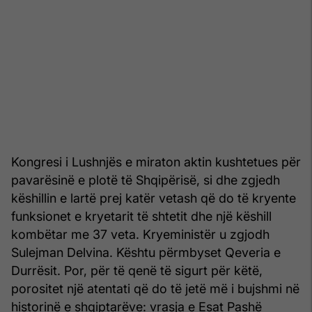
Kongresi i Lushnjës e miraton aktin kushtetues për
pavarësinë e plotë të Shqipërisë, si dhe zgjedh
këshillin e lartë prej katër vetash që do të kryente
funksionet e kryetarit të shtetit dhe një këshill
kombëtar me 37 veta. Kryeministër u zgjodh
Sulejman Delvina. Kështu përmbyset Qeveria e
Durrësit. Por, për të qenë të sigurt për këtë,
porositet një atentati që do të jetë më i bujshmi në
historinë e shqiptarëve: vrasja e Esat Pashë