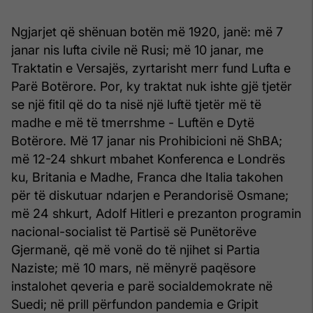
Ngjarjet që shënuan botën më 1920, janë: më 7
janar nis lufta civile në Rusi; më 10 janar, me
Traktatin e Versajës, zyrtarisht merr fund Lufta e
Parë Botërore. Por, ky traktat nuk ishte gjë tjetër
se një fitil që do ta nisë një luftë tjetër më të
madhe e më të tmerrshme - Luftën e Dytë
Botërore. Më 17 janar nis Prohibicioni në ShBA;
më 12-24 shkurt mbahet Konferenca e Londrës
ku, Britania e Madhe, Franca dhe Italia takohen
për të diskutuar ndarjen e Perandorisë Osmane;
më 24 shkurt, Adolf Hitleri e prezanton programin
nacional-socialist të Partisë së Punëtorëve
Gjermanë, që më vonë do të njihet si Partia
Naziste; më 10 mars, në mënyrë paqësore
instalohet qeveria e parë socialdemokrate në
Suedi; në prill përfundon pandemia e Gripit