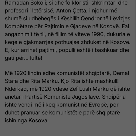
Ramadan Sokoli; si dhe folkloristi, shkrimtari dhe
profesori i letërsisë, Anton Çetta, i njohur më
shumë si udhëheqës i Këshillit Qendror të Lëvizjes
Kombëtare për Pajtimin e Gjaqeve në Kosovë. Fal
angazhimit të tij, në fillim të viteve 1990, dukuria e
keqe e gjakmarrjes pothuajse zhduket në Kosovë.
E, kur arrihet pajtimi, populli është i bashkuar dhe
gati për... luftë!
Më 1920 lindin edhe komunistët shqiptarë, Qemal
Stafa dhe Rita Marku. Kjo Rita ishte mashkull!
Ndërkaq, më 1920 vdesë Zef Lush Marku që ishte
anëtar i Partisë Komuniste Jugosllave. Shqipëria
ishte vendi më i keq komunist në Evropë, por
duhet pranuar se komunistët e parë shqiptarë
ishin nga Kosova.