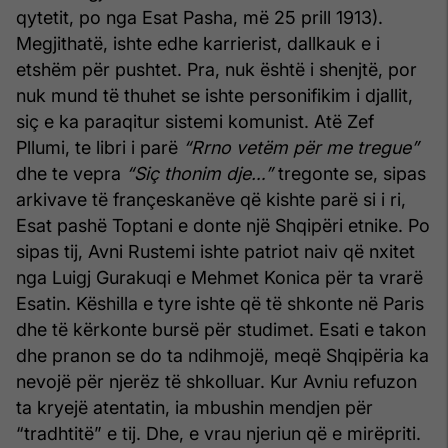
qytetit, po nga Esat Pasha, më 25 prill 1913).
Megjithatë, ishte edhe karrierist, dallkauk e i
etshëm për pushtet. Pra, nuk është i shenjtë, por
nuk mund të thuhet se ishte personifikim i djallit,
siç e ka paraqitur sistemi komunist. Atë Zef
Pllumi, te libri i parë
“Rrno vetëm për me tregue”
dhe te vepra
“Siç thonim dje…”
tregonte se, sipas
arkivave të françeskanëve që kishte parë si i ri,
Esat pashë Toptani e donte një Shqipëri etnike. Po
sipas tij, Avni Rustemi ishte patriot naiv që nxitet
nga Luigj Gurakuqi e Mehmet Konica për ta vrarë
Esatin. Këshilla e tyre ishte që të shkonte në Paris
dhe të kërkonte bursë për studimet. Esati e takon
dhe pranon se do ta ndihmojë, meqë Shqipëria ka
nevojë për njerëz të shkolluar. Kur Avniu refuzon
ta kryejë atentatin, ia mbushin mendjen për
“tradhtitë” e tij. Dhe, e vrau njeriun që e mirëpriti.