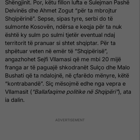
Shëngjinit. Por, këtu fillon lufta e Sulejman Pashë
Delvinës dhe Ahmet Zogut “për ta mbrojtur
Shqipërinë”. Sepse, sipas tyre, serbi do të
sulmonte Kosovën, ndërsa e keqja për ta nuk
është ky sulm po sulmi tjetër eventual ndaj
territorit të pranuar si shtet shqiptar. Për ta
shpëtuar veten në emër të “Shqipërisë”,
angazhohet Sejfi Vllamasi që me mbi 20 mijë
franga ar të paguajë shkodranët Sulço dhe Malo
Bushati që ta ndalojnë, në çfarëdo mënyre, këtë
“kontrabandë”. Siç mësojmë edhe nga vepra e
Vllamasit (
“Ballafaqime politike në Shqipëri”
), ata
ia dalin.