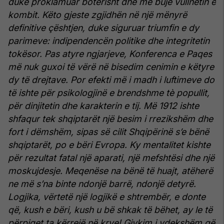
duke proklamuar botërisht dhe me bujë vullnetin e
kombit. Këto gjeste zgjidhën në një mënyrë
definitive çështjen, duke siguruar triumfin e dy
parimeve: indipendencën politike dhe integritetin
tokësor. Pas atyre ngjarjeve, Konferenca e Paqes
më nuk guxoi të vërë në bisedim cenimin e këtyre
dy të drejtave. Por efekti më i madh i luftimeve do
të ishte për psikologjinë e brendshme tè popullit,
për dinjitetin dhe karakterin e tij. Më 1912 ishte
shfaqur tek shqiptarët një besim i rrezikshëm dhe
fort i dëmshëm, sipas së cilit Shqipërinë s’e bënë
shqiptarët, po e bëri Evropa. Ky mentalitet kishte
për rezultat fatal një aparati, një mefshtësi dhe një
moskujdesje. Meqenëse na bënë të huajt, atëherë
ne më s’na binte ndonjë barrë, ndonjë detyrë.
Logjika, vërtetë një logjikë e shtrembër, e donte
që, kush e bëri, kush u bë shkak të bëhet, ay le të
përpiqet ta kërrejë në krye! Gjykim i vdekshëm që