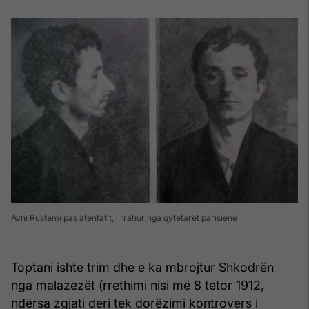
Avni Rustemi pas atentatit, i rrahur nga qytetarët parisienë
Toptani ishte trim dhe e ka mbrojtur Shkodrën
nga malazezët (rrethimi nisi më 8 tetor 1912,
ndërsa zgjati deri tek dorëzimi kontrovers i