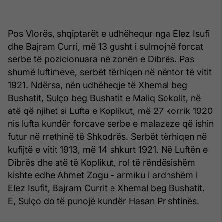
Pos Vlorës, shqiptarët e udhëhequr nga Elez Isufi
dhe Bajram Curri, më 13 gusht i sulmojnë forcat
serbe të pozicionuara në zonën e Dibrës. Pas
shumë luftimeve, serbët tërhiqen në nëntor të vitit
1921. Ndërsa, nën udhëheqje të Xhemal beg
Bushatit, Sulço beg Bushatit e Maliq Sokolit, në
atë që njihet si Lufta e Koplikut, më 27 korrik 1920
nis lufta kundër forcave serbe e malazeze që ishin
futur në rrethinë të Shkodrës. Serbët tërhiqen në
kufijtë e vitit 1913, më 14 shkurt 1921. Në Luftën e
Dibrës dhe atë të Koplikut, rol të rëndësishëm
kishte edhe Ahmet Zogu - armiku i ardhshëm i
Elez Isufit, Bajram Currit e Xhemal beg Bushatit.
E, Sulço do të punojë kundër Hasan Prishtinës.