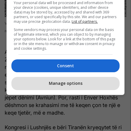
Your personal data will be processed and information from
your device (cookies, unique identifiers, and other device
data) may be stored by, accessed by and shared with 369
partners, or used specifically by this site. We and our partners
may use precise geolocation data.
List of partners.
Varri i Esat Pashë Toptanit, në Paris, në varrezën e ushtarëve serbë e
Some vendors may process your personal data on the basis
malazezë
of legitimate interest, which you can object to by managing
your options below. Look for a link at the bottom of this page
or in the site menu to manage or withdraw consent in privacy
and cookie settings.
Avni Rustemi ishte majtist. Ishte hero për Ahmet
Zogun, pastaj për Fan Nolin e, mbi të gjitha, për
Consent
regjimin komunist të Enver Hoxhës. Të gjithë këta
e projektuan një armik që nuk e do të mirën e
shqiptarit (Esatin) dhe një hero që kërcënon se
Manage options
kundërshtarëve, atyre që mendojnë ndryshe, u
jepet dënimi (Avniun). Por, rasti i Enver Hoxhës
dëshmon se krahasimi me të keqen çon te një e
keqe tjetër, më e madhe.
Kongresi i Lushnjës e bëri Tiranën kryeqytet të ri