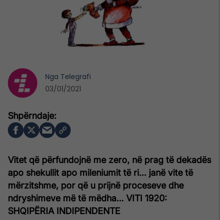
Nga
Telegrafi
03/01/2021
Vitet që përfundojnë me zero, në prag të dekadës
apo shekullit apo mileniumit të ri... janë vite të
mërzitshme, por që u prijnë proceseve dhe
ndryshimeve më të mëdha...
VITI 1920:
SHQIPËRIA INDIPENDENTE