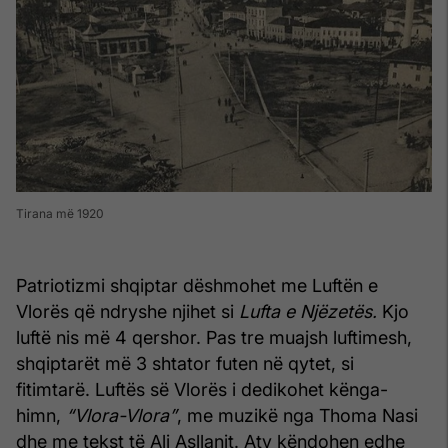
Tirana më 1920
Patriotizmi shqiptar dëshmohet me Luftën e
Vlorës që ndryshe njihet si
Lufta e Njëzetës.
Kjo
luftë nis më 4 qershor. Pas tre muajsh luftimesh,
shqiptarët më 3 shtator futen në qytet, si
fitimtarë. Luftës së Vlorës i dedikohet kënga-
himn,
“Vlora-Vlora”
, me muzikë nga Thoma Nasi
dhe me tekst të Ali Asllanit. Aty këndohen edhe