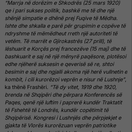
“Marrja në dorëzim e Shkodrës (25 mars 1920)
qe i pari sukses politik, bashkë me të dhe një
shënjë simpatie e dhënë prej Fuqive të Mëdha.
Ishte dhe shkalla e parë për grupimin e copëve të
ndryshme të mëmëdheut rreth një autoriteti të
vetëm. Të marrët e Gjirokastrës (27 prill), të
lëshuarit e Korçës prej francezëve (15 maj) dhe të
bashkuarit e saj në një mënyrë paqësore, plotësoi
edhe njëherë suksesin e qeverisë së re, shtoi
besimin e saj dhe ngjalli akoma një herë vullnetin e
kombit, i cili kurorëzoi veprën e nisur në Lushnje”
,
ka thënë Frashëri.
“Të dy vitet, 1919 dhe 1920,
brenda në Shqipëri dhe përpara Konferencës së
Paqes, qenë një luftim i paprerë kundër Traktatit
të Fshehtë të Londrës, kundër copëtimit të
Shqipërisë. Kongresi i Lushnjës dhe përpjekjet e
gjakta të Vlorës kurorëzuan veprën patriotike