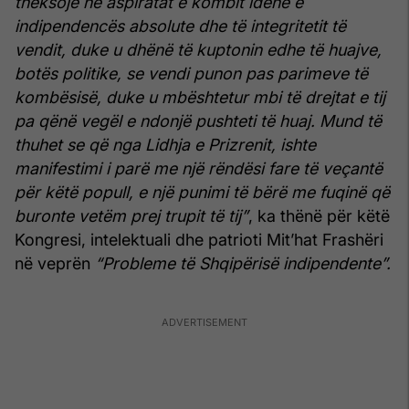
theksojë në aspiratat e kombit idenë e
indipendencës absolute dhe të integritetit të
vendit, duke u dhënë të kuptonin edhe të huajve,
botës politike, se vendi punon pas parimeve të
kombësisë, duke u mbështetur mbi të drejtat e tij
pa qënë vegël e ndonjë pushteti të huaj. Mund të
thuhet se që nga Lidhja e Prizrenit, ishte
manifestimi i parë me një rëndësi fare të veçantë
për këtë popull, e një punimi të bërë me fuqinë që
buronte vetëm prej trupit të tij”
, ka thënë për këtë
Kongresi, intelektuali dhe patrioti Mit’hat Frashëri
në veprën
“Probleme të Shqipërisë indipendente”.