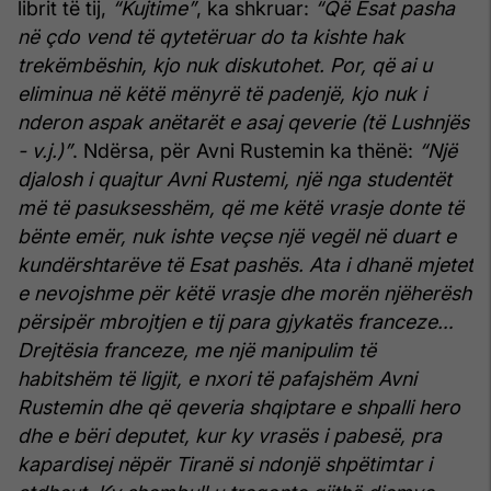
librit të tij,
“Kujtime”
, ka shkruar:
“Që Esat pasha
në çdo vend të qytetëruar do ta kishte hak
trekëmbëshin, kjo nuk diskutohet. Por, që ai u
eliminua në këtë mënyrë të padenjë, kjo nuk i
nderon aspak anëtarët e asaj qeverie (të Lushnjës
- v.j.)”
. Ndërsa, për Avni Rustemin ka thënë:
“Një
djalosh i quajtur Avni Rustemi, një nga studentët
më të pasuksesshëm, që me këtë vrasje donte të
bënte emër, nuk ishte veçse një vegël në duart e
kundërshtarëve të Esat pashës. Ata i dhanë mjetet
e nevojshme për këtë vrasje dhe morën njëherësh
përsipër mbrojtjen e tij para gjykatës franceze…
Drejtësia franceze, me një manipulim të
habitshëm të ligjit, e nxori të pafajshëm Avni
Rustemin dhe që qeveria shqiptare e shpalli hero
dhe e bëri deputet, kur ky vrasës i pabesë, pra
kapardisej nëpër Tiranë si ndonjë shpëtimtar i