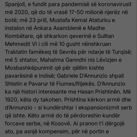
Spanjoll, e fundit para pandemisë së koronavirusit
më 2020, që do të vrasë 17-50 milionë njerëz në
botë; më 23 prill, Mustafa Kemal Ataturku e
instalon në Ankara Asamblenë e Madhe
Kombëtare, që shkarkon qeverinë e Sulltan
Mehmedit VI i cili më 10 gusht nënshkruan
Traktatin famëkeq të Sevrës për ndarje të Turqisë;
më 5 shtator, Mahatma Ganndhi nis Lëvizjen e
Mosbashkëpunimit që për qëllim kishte
pavarësinë e Indisë; Gabriele D’Annunzio shpall
Shtetin e Pavarur të Fiumes/Rijekës. D’Annunzio
ka një histori interesante me Hasan Prishtinën. Më
1920, këta dy takohen. Prishtina kërkon armë dhe
d’Annunzio - si kundërshtar i ekspansionizmit serb
që ishte. Këto armë do të përdoreshin kundër
forcave serbe, në Kosovë. Ai pranon t’i dërgojë
ato, pa asnjë kompensim, për në portin e