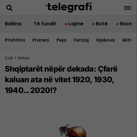
Ballina
Të fundit
Lajme
Botë
Ekono
Prishtina
Prizreni
Peja
Ferizaj
Gjakova
Mitrov
Cult
>
Histori
Shqiptarët nëpër dekada: Çfarë
kaluan ata në vitet 1920, 1930,
1940… 2020!?