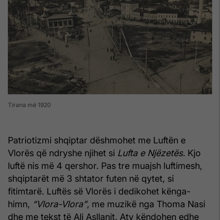
Tirana më 1920
Patriotizmi shqiptar dëshmohet me Luftën e
Vlorës që ndryshe njihet si
Lufta e Njëzetës.
Kjo
luftë nis më 4 qershor. Pas tre muajsh luftimesh,
shqiptarët më 3 shtator futen në qytet, si
fitimtarë. Luftës së Vlorës i dedikohet kënga-
himn,
“Vlora-Vlora”
, me muzikë nga Thoma Nasi
dhe me tekst të Ali Asllanit. Aty këndohen edhe