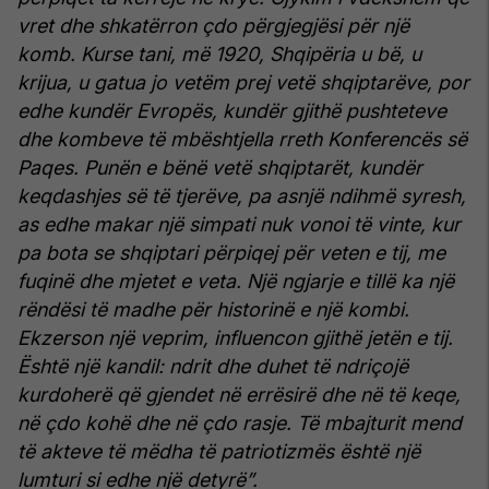
vret dhe shkatërron çdo përgjegjësi për një
komb. Kurse tani, më 1920, Shqipëria u bë, u
krijua, u gatua jo vetëm prej vetë shqiptarëve, por
edhe kundër Evropës, kundër gjithë pushteteve
dhe kombeve të mbështjella rreth Konferencës së
Paqes. Punën e bënë vetë shqiptarët, kundër
keqdashjes së të tjerëve, pa asnjë ndihmë syresh,
as edhe makar një simpati nuk vonoi të vinte, kur
pa bota se shqiptari përpiqej për veten e tij, me
fuqinë dhe mjetet e veta. Një ngjarje e tillë ka një
rëndësi të madhe për historinë e një kombi.
Ekzerson një veprim, influencon gjithë jetën e tij.
Është një kandil: ndrit dhe duhet të ndriçojë
kurdoherë që gjendet në errësirë dhe në të keqe,
në çdo kohë dhe në çdo rasje. Të mbajturit mend
të akteve të mëdha të patriotizmës është një
lumturi si edhe një detyrë”.