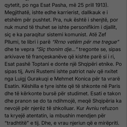
qytetit, po nga Esat Pasha, më 25 prill 1913).
Megjithatë, ishte edhe karrierist, dallkauk e i
etshëm për pushtet. Pra, nuk është i shenjtë, por
nuk mund të thuhet se ishte personifikim i djallit,
siç e ka paraqitur sistemi komunist. Atë Zef
Pllumi, te libri i parë
“Rrno vetëm për me tregue”
dhe te vepra
“Siç thonim dje…”
tregonte se, sipas
arkivave të françeskanëve që kishte parë si i ri,
Esat pashë Toptani e donte një Shqipëri etnike. Po
sipas tij, Avni Rustemi ishte patriot naiv që nxitet
nga Luigj Gurakuqi e Mehmet Konica për ta vrarë
Esatin. Këshilla e tyre ishte që të shkonte në Paris
dhe të kërkonte bursë për studimet. Esati e takon
dhe pranon se do ta ndihmojë, meqë Shqipëria ka
nevojë për njerëz të shkolluar. Kur Avniu refuzon
ta kryejë atentatin, ia mbushin mendjen për
“tradhtitë” e tij. Dhe, e vrau njeriun që e mirëpriti.