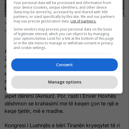
Your personal data will be processed and information from
your device (cookies, unique identifiers, and other device
data) may be stored by, accessed by and shared with 369
partners, or used specifically by this site. We and our partners
may use precise geolocation data.
List of partners.
Varri i Esat Pashë Toptanit, në Paris, në varrezën e ushtarëve serbë e
Some vendors may process your personal data on the basis
malazezë
of legitimate interest, which you can object to by managing
your options below. Look for a link at the bottom of this page
or in the site menu to manage or withdraw consent in privacy
and cookie settings.
Avni Rustemi ishte majtist. Ishte hero për Ahmet
Zogun, pastaj për Fan Nolin e, mbi të gjitha, për
Consent
regjimin komunist të Enver Hoxhës. Të gjithë këta
e projektuan një armik që nuk e do të mirën e
shqiptarit (Esatin) dhe një hero që kërcënon se
Manage options
kundërshtarëve, atyre që mendojnë ndryshe, u
jepet dënimi (Avniun). Por, rasti i Enver Hoxhës
dëshmon se krahasimi me të keqen çon te një e
keqe tjetër, më e madhe.
Kongresi i Lushnjës e bëri Tiranën kryeqytet të ri