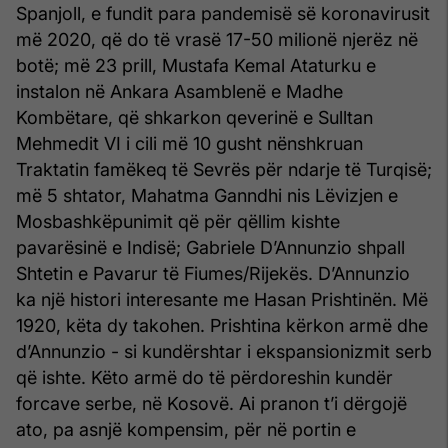
Spanjoll, e fundit para pandemisë së koronavirusit
më 2020, që do të vrasë 17-50 milionë njerëz në
botë; më 23 prill, Mustafa Kemal Ataturku e
instalon në Ankara Asamblenë e Madhe
Kombëtare, që shkarkon qeverinë e Sulltan
Mehmedit VI i cili më 10 gusht nënshkruan
Traktatin famëkeq të Sevrës për ndarje të Turqisë;
më 5 shtator, Mahatma Ganndhi nis Lëvizjen e
Mosbashkëpunimit që për qëllim kishte
pavarësinë e Indisë; Gabriele D’Annunzio shpall
Shtetin e Pavarur të Fiumes/Rijekës. D’Annunzio
ka një histori interesante me Hasan Prishtinën. Më
1920, këta dy takohen. Prishtina kërkon armë dhe
d’Annunzio - si kundërshtar i ekspansionizmit serb
që ishte. Këto armë do të përdoreshin kundër
forcave serbe, në Kosovë. Ai pranon t’i dërgojë
ato, pa asnjë kompensim, për në portin e