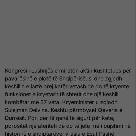
Kongresi i Lushnjës e miraton aktin kushtetues për
pavarësinë e plotë të Shqipërisë, si dhe zgjedh
këshillin e lartë prej katër vetash që do të kryente
funksionet e kryetarit të shtetit dhe një këshill
kombëtar me 37 veta. Kryeministër u zgjodh
Sulejman Delvina. Kështu përmbyset Qeveria e
Durrësit. Por, për të qenë të sigurt për këtë,
porositet një atentati që do të jetë më i bujshmi në
historinë e shqiptarëve: vrasja e Esat Pashë