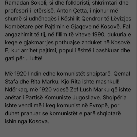
Ramadan Sokoli; si dhe folkloristi, shkrimtari dhe
profesori i letërsisë, Anton Çetta, i njohur më
shumë si udhëheqës i Këshillit Qendror të Lëvizjes
Kombëtare për Pajtimin e Gjaqeve në Kosovë. Fal
angazhimit të tij, në fillim të viteve 1990, dukuria e
keqe e gjakmarrjes pothuajse zhduket në Kosovë.
E, kur arrihet pajtimi, populli është i bashkuar dhe
gati për... luftë!
Më 1920 lindin edhe komunistët shqiptarë, Qemal
Stafa dhe Rita Marku. Kjo Rita ishte mashkull!
Ndërkaq, më 1920 vdesë Zef Lush Marku që ishte
anëtar i Partisë Komuniste Jugosllave. Shqipëria
ishte vendi më i keq komunist në Evropë, por
duhet pranuar se komunistët e parë shqiptarë
ishin nga Kosova.