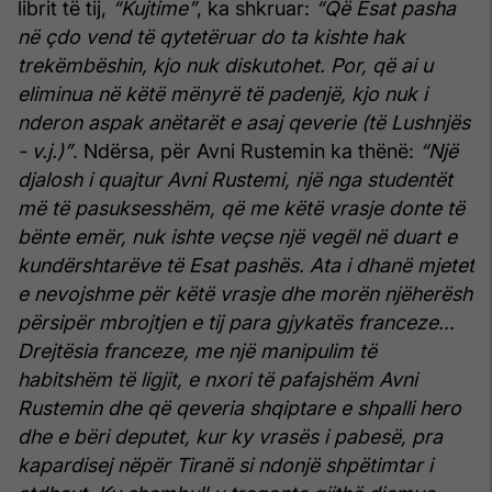
librit të tij,
“Kujtime”
, ka shkruar:
“Që Esat pasha
në çdo vend të qytetëruar do ta kishte hak
trekëmbëshin, kjo nuk diskutohet. Por, që ai u
eliminua në këtë mënyrë të padenjë, kjo nuk i
nderon aspak anëtarët e asaj qeverie (të Lushnjës
- v.j.)”
. Ndërsa, për Avni Rustemin ka thënë:
“Një
djalosh i quajtur Avni Rustemi, një nga studentët
më të pasuksesshëm, që me këtë vrasje donte të
bënte emër, nuk ishte veçse një vegël në duart e
kundërshtarëve të Esat pashës. Ata i dhanë mjetet
e nevojshme për këtë vrasje dhe morën njëherësh
përsipër mbrojtjen e tij para gjykatës franceze…
Drejtësia franceze, me një manipulim të
habitshëm të ligjit, e nxori të pafajshëm Avni
Rustemin dhe që qeveria shqiptare e shpalli hero
dhe e bëri deputet, kur ky vrasës i pabesë, pra
kapardisej nëpër Tiranë si ndonjë shpëtimtar i