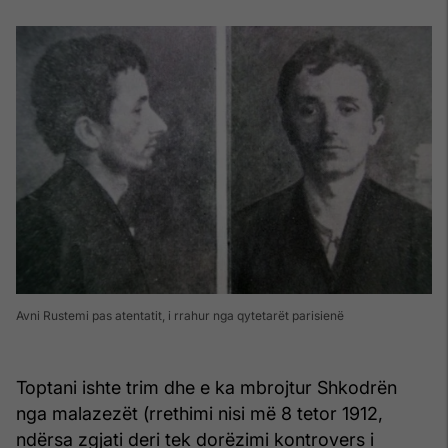
Avni Rustemi pas atentatit, i rrahur nga qytetarët parisienë
Toptani ishte trim dhe e ka mbrojtur Shkodrën
nga malazezët (rrethimi nisi më 8 tetor 1912,
ndërsa zgjati deri tek dorëzimi kontrovers i