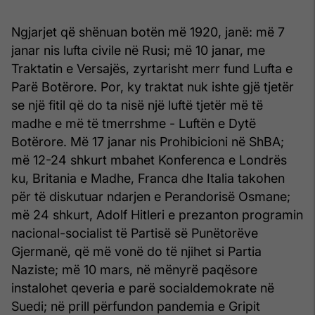
Ngjarjet që shënuan botën më 1920, janë: më 7
janar nis lufta civile në Rusi; më 10 janar, me
Traktatin e Versajës, zyrtarisht merr fund Lufta e
Parë Botërore. Por, ky traktat nuk ishte gjë tjetër
se një fitil që do ta nisë një luftë tjetër më të
madhe e më të tmerrshme - Luftën e Dytë
Botërore. Më 17 janar nis Prohibicioni në ShBA;
më 12-24 shkurt mbahet Konferenca e Londrës
ku, Britania e Madhe, Franca dhe Italia takohen
për të diskutuar ndarjen e Perandorisë Osmane;
më 24 shkurt, Adolf Hitleri e prezanton programin
nacional-socialist të Partisë së Punëtorëve
Gjermanë, që më vonë do të njihet si Partia
Naziste; më 10 mars, në mënyrë paqësore
instalohet qeveria e parë socialdemokrate në
Suedi; në prill përfundon pandemia e Gripit