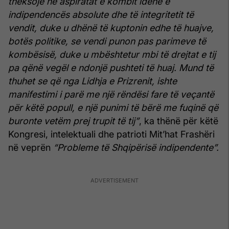
theksojë në aspiratat e kombit idenë e
indipendencës absolute dhe të integritetit të
vendit, duke u dhënë të kuptonin edhe të huajve,
botës politike, se vendi punon pas parimeve të
kombësisë, duke u mbështetur mbi të drejtat e tij
pa qënë vegël e ndonjë pushteti të huaj. Mund të
thuhet se që nga Lidhja e Prizrenit, ishte
manifestimi i parë me një rëndësi fare të veçantë
për këtë popull, e një punimi të bërë me fuqinë që
buronte vetëm prej trupit të tij”
, ka thënë për këtë
Kongresi, intelektuali dhe patrioti Mit’hat Frashëri
në veprën
“Probleme të Shqipërisë indipendente”.