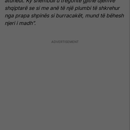
atdheut. Ky shembull u tregonte gjithë djemve
shqiptarë se si me anë të një plumbi të shkrehur
nga prapa shpinës si burracakët, mund të bëhesh
njeri i madh”.