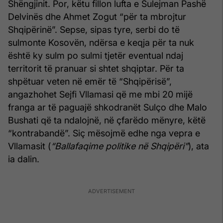
Shëngjinit. Por, këtu fillon lufta e Sulejman Pashë
Delvinës dhe Ahmet Zogut “për ta mbrojtur
Shqipërinë”. Sepse, sipas tyre, serbi do të
sulmonte Kosovën, ndërsa e keqja për ta nuk
është ky sulm po sulmi tjetër eventual ndaj
territorit të pranuar si shtet shqiptar. Për ta
shpëtuar veten në emër të “Shqipërisë”,
angazhohet Sejfi Vllamasi që me mbi 20 mijë
franga ar të paguajë shkodranët Sulço dhe Malo
Bushati që ta ndalojnë, në çfarëdo mënyre, këtë
“kontrabandë”. Siç mësojmë edhe nga vepra e
Vllamasit (
“Ballafaqime politike në Shqipëri”
), ata
ia dalin.