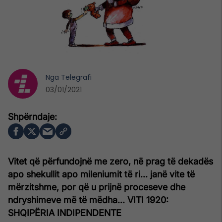
Nga
Telegrafi
03/01/2021
Vitet që përfundojnë me zero, në prag të dekadës
apo shekullit apo mileniumit të ri... janë vite të
mërzitshme, por që u prijnë proceseve dhe
ndryshimeve më të mëdha...
VITI 1920:
SHQIPËRIA INDIPENDENTE