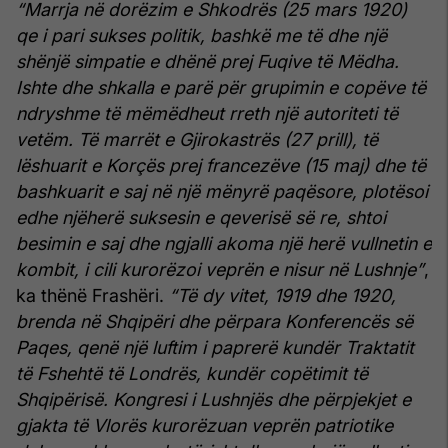
“Marrja në dorëzim e Shkodrës (25 mars 1920)
qe i pari sukses politik, bashkë me të dhe një
shënjë simpatie e dhënë prej Fuqive të Mëdha.
Ishte dhe shkalla e parë për grupimin e copëve të
ndryshme të mëmëdheut rreth një autoriteti të
vetëm. Të marrët e Gjirokastrës (27 prill), të
lëshuarit e Korçës prej francezëve (15 maj) dhe të
bashkuarit e saj në një mënyrë paqësore, plotësoi
edhe njëherë suksesin e qeverisë së re, shtoi
besimin e saj dhe ngjalli akoma një herë vullnetin e
kombit, i cili kurorëzoi veprën e nisur në Lushnje”
,
ka thënë Frashëri.
“Të dy vitet, 1919 dhe 1920,
brenda në Shqipëri dhe përpara Konferencës së
Paqes, qenë një luftim i paprerë kundër Traktatit
të Fshehtë të Londrës, kundër copëtimit të
Shqipërisë. Kongresi i Lushnjës dhe përpjekjet e
gjakta të Vlorës kurorëzuan veprën patriotike