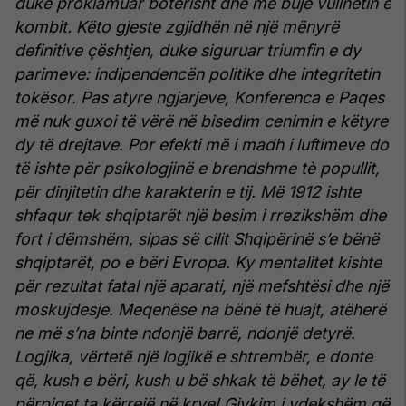
duke proklamuar botërisht dhe me bujë vullnetin e
kombit. Këto gjeste zgjidhën në një mënyrë
definitive çështjen, duke siguruar triumfin e dy
parimeve: indipendencën politike dhe integritetin
tokësor. Pas atyre ngjarjeve, Konferenca e Paqes
më nuk guxoi të vërë në bisedim cenimin e këtyre
dy të drejtave. Por efekti më i madh i luftimeve do
të ishte për psikologjinë e brendshme tè popullit,
për dinjitetin dhe karakterin e tij. Më 1912 ishte
shfaqur tek shqiptarët një besim i rrezikshëm dhe
fort i dëmshëm, sipas së cilit Shqipërinë s’e bënë
shqiptarët, po e bëri Evropa. Ky mentalitet kishte
për rezultat fatal një aparati, një mefshtësi dhe një
moskujdesje. Meqenëse na bënë të huajt, atëherë
ne më s’na binte ndonjë barrë, ndonjë detyrë.
Logjika, vërtetë një logjikë e shtrembër, e donte
që, kush e bëri, kush u bë shkak të bëhet, ay le të
përpiqet ta kërrejë në krye! Gjykim i vdekshëm që