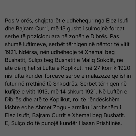
Pos Vlorës, shqiptarët e udhëhequr nga Elez Isufi
dhe Bajram Curri, më 13 gusht i sulmojnë forcat
serbe të pozicionuara në zonën e Dibrës. Pas
shumë luftimeve, serbët tërhiqen në nëntor të vitit
1921. Ndërsa, nën udhëheqje të Xhemal beg
Bushatit, Sulço beg Bushatit e Maliq Sokolit, në
atë që njihet si Lufta e Koplikut, më 27 korrik 1920
nis lufta kundër forcave serbe e malazeze që ishin
futur në rrethinë të Shkodrës. Serbët tërhiqen në
kufijtë e vitit 1913, më 14 shkurt 1921. Në Luftën e
Dibrës dhe atë të Koplikut, rol të rëndësishëm
kishte edhe Ahmet Zogu - armiku i ardhshëm i
Elez Isufit, Bajram Currit e Xhemal beg Bushatit.
E, Sulço do të punojë kundër Hasan Prishtinës.