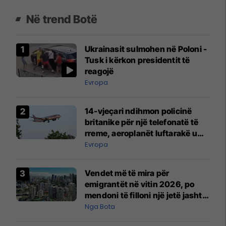
Në trend Botë
Ukrainasit sulmohen në Poloni -
Tusk i kërkon presidentit të
reagojë
Evropa
14-vjeçari ndihmon policinë
britanike për një telefonatë të
rreme, aeroplanët luftarakë u
ngritën në ajër për të
Evropa
interceptuar fluturaken e Qatar
Airways që po shkonte drejt
Vendet më të mira për
Mançesterit
emigrantët në vitin 2026, po
mendoni të filloni një jetë jashtë
vendit?
Nga Bota