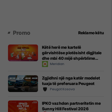
Promo
Reklamo këtu
Këtë herë me kartelë
gërvishtëse plotësisht digjitale
dhe mbi 40 mijë shpërblime
instant!
Meridian
Zgjidhni një nga katër modelet
tuaja të preferuara Peugeot
Peugot Kosova
IPKO vazhdon partneritetin me
Sunny Hill Festival 2026