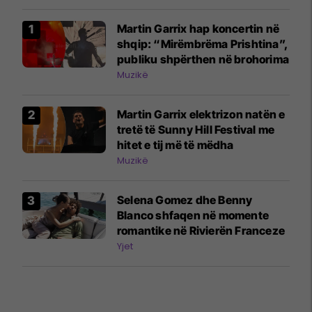
Martin Garrix hap koncertin në
shqip: “Mirëmbrëma Prishtina”,
publiku shpërthen në brohorima
Muzikë
Martin Garrix elektrizon natën e
tretë të Sunny Hill Festival me
hitet e tij më të mëdha
Muzikë
Selena Gomez dhe Benny
Blanco shfaqen në momente
romantike në Rivierën Franceze
Yjet