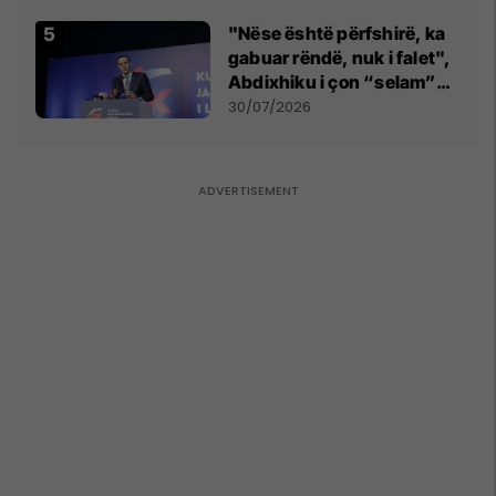
Beograd
"Nëse është përfshirë, ka
gabuar rëndë, nuk i falet",
Abdixhiku i çon “selam”
Përparim Ramës
30/07/2026