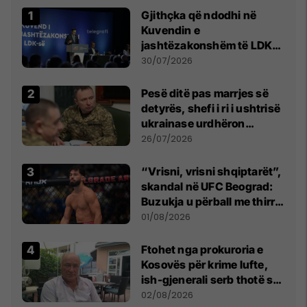
Gjithçka që ndodhi në
Kuvendin e
jashtëzakonshëm të LDK-
së
30/07/2026
Pesë ditë pas marrjes së
detyrës, shefi i ri i ushtrisë
ukrainase urdhëron
kontroll të madh
26/07/2026
“Vrisni, vrisni shqiptarët”,
skandal në UFC Beograd:
Buzukja u përball me thirrje
anti-shqiptare nga
01/08/2026
tribunat
Ftohet nga prokuroria e
Kosovës për krime lufte,
ish-gjenerali serb thotë se
dikush e tradhtoi në
02/08/2026