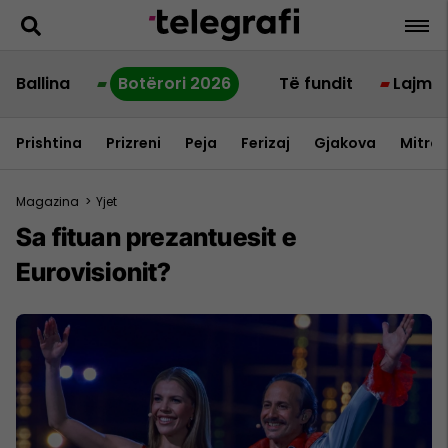
Ballina
Botërori 2026
Të fundit
Lajme
Prishtina
Prizreni
Peja
Ferizaj
Gjakova
Mitrov
Magazina
>
Yjet
Sa fituan prezantuesit e
Eurovisionit?