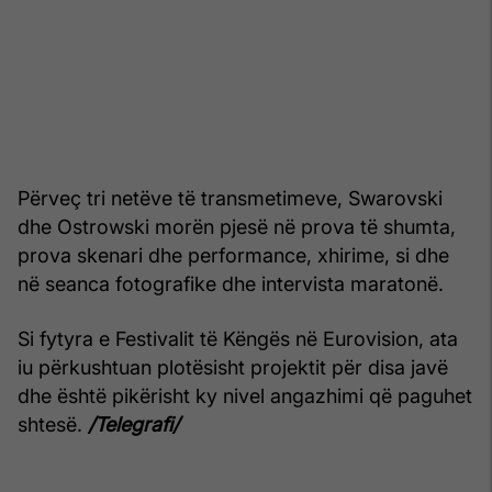
Përveç tri netëve të transmetimeve, Swarovski
dhe Ostrowski morën pjesë në prova të shumta,
prova skenari dhe performance, xhirime, si dhe
në seanca fotografike dhe intervista maratonë.
Si fytyra e Festivalit të Këngës në Eurovision, ata
iu përkushtuan plotësisht projektit për disa javë
dhe është pikërisht ky nivel angazhimi që paguhet
shtesë.
/Telegrafi/