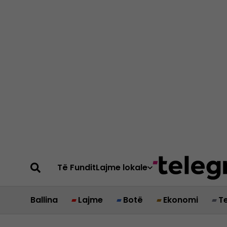
Të Fundit
Lajme lokale
Ballina
Lajme
Botë
Ekonomi
T