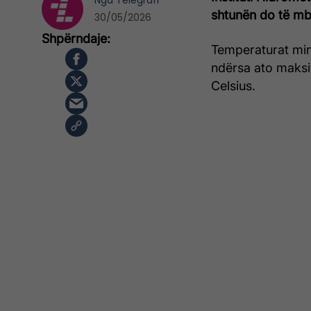
Nga
Telegrafi
shtunën do të mba
30/05/2026
Temperaturat mini
ndërsa ato maksi
Celsius.