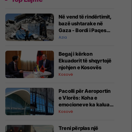
Në vend të rindërtimit,
bazë ushtarake në
Gaza - Bordi i Paqes
jep kontratën e parë
Azia
Begaj i kërkon
Ekuadorit të shqyrtojë
njohjen e Kosovës
Kosovë
Pacolli për Aeroportin
e Vlorës: Koha e
emocioneve ka kaluar,
do t’i drejtohemi
Kosovë
arbitrazhit dhe
drejtësisë
Treni përplas një