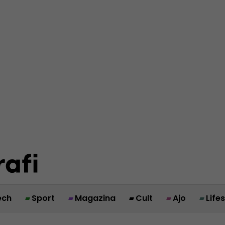
ech
Sport
Magazina
Cult
Ajo
Life