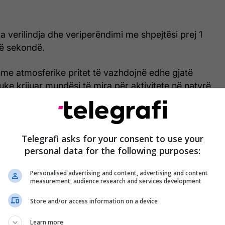
ga verilindja dhe veriperëndimi me shpejtësi prej 1
në sekondë.
hme atmosferike pritet të vazhdojnë edhe gjatë
uke krijuar mundësi të mira për aktivitete në natyrë
ë ambienteve të mbyllura. /Telegrafi/
Telegrafi asks for your consent to use your
personal data for the following purposes:
Personalised advertising and content, advertising and content
measurement, audience research and services development
Store and/or access information on a device
Learn more