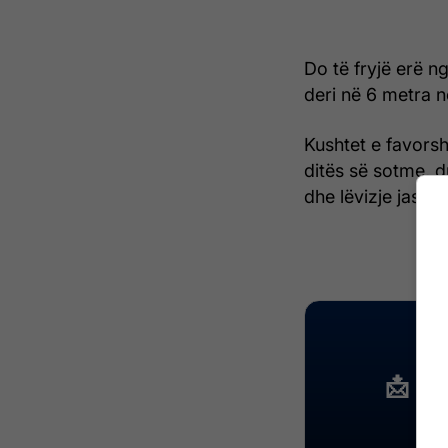
Do të fryjë erë n
deri në 6 metra 
Kushtet e favors
ditës së sotme, d
dhe lëvizje jasht