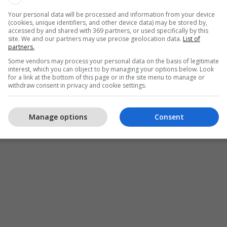
Your personal data will be processed and information from your device
(cookies, unique identifiers, and other device data) may be stored by,
accessed by and shared with 369 partners, or used specifically by this
site. We and our partners may use precise geolocation data.
List of
partners.
Some vendors may process your personal data on the basis of legitimate
interest, which you can object to by managing your options below. Look
for a link at the bottom of this page or in the site menu to manage or
withdraw consent in privacy and cookie settings.
Manage options
Consent