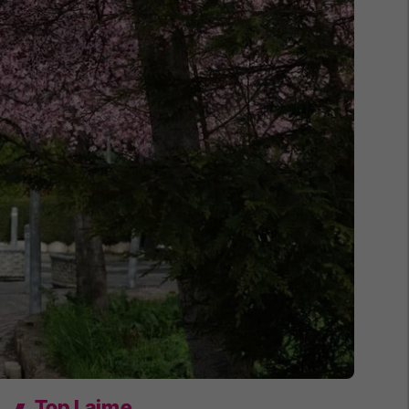
Top Lajme