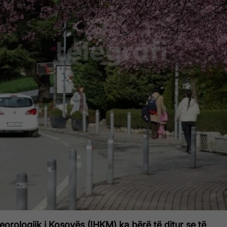
teorologjik i Kosovës (IHKM) ka bërë të ditur se të