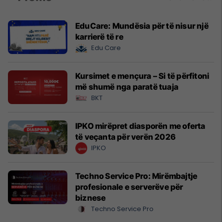
EduCare: Mundësia për të nisur një
karrierë të re
Edu Care
Kursimet e mençura – Si të përfitoni
më shumë nga paratë tuaja
BKT
IPKO mirëpret diasporën me oferta
të veçanta për verën 2026
IPKO
Techno Service Pro: Mirëmbajtje
profesionale e serverëve për
biznese
Techno Service Pro