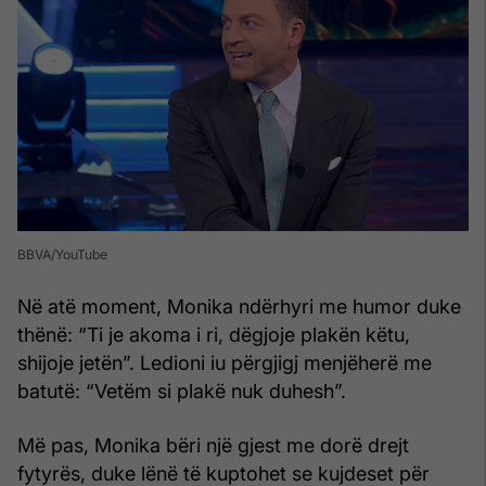
BBVA/YouTube
Në atë moment, Monika ndërhyri me humor duke
thënë: “Ti je akoma i ri, dëgjoje plakën këtu,
shijoje jetën”. Ledioni iu përgjigj menjëherë me
batutë: “Vetëm si plakë nuk duhesh”.
Më pas, Monika bëri një gjest me dorë drejt
fytyrës, duke lënë të kuptohet se kujdeset për