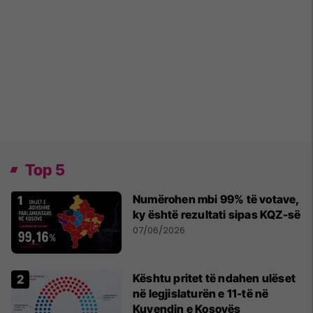
Top 5
Numërohen mbi 99% të votave,
ky është rezultati sipas KQZ-së
07/06/2026
Kështu pritet të ndahen ulëset
në legjislaturën e 11-të në
Kuvendin e Kosovës