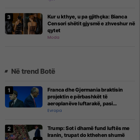
Kur u kthye, u pa gjithçka: Bianca
Censori shëtit gjysmë e zhveshur në
qytet
Moda
Në trend Botë
Franca dhe Gjermania braktisin
projektin e përbashkët të
aeroplanëve luftarakë, pasi
kompanitë nuk arrijnë marrëveshje
Evropa
Trump: Sot i dhamë fund luftës me
Iranin, trupat do kthehen shumë