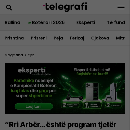
Ballina
Botërori 2026
Eksperti
Të fundit
Prishtina
Prizreni
Peja
Ferizaj
Gjakova
Mitrov
Magazina
>
Yjet
“Rri Arbër… është program tjetër