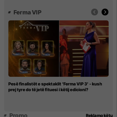
Ferma VIP
“
Pesë finalistët e spektaklit 'Ferma VIP 3' - kush
Fl
prej tyre do të jetë fituesi i këtij edicioni?
rë
Promo
Reklamo këtu