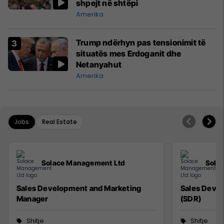
shpejt në shtëpi
Amerika
Trump ndërhyn pas tensionimit të
situatës mes Erdoganit dhe
Netanyahut
Amerika
Jobs
Real Estate
Solace Management Ltd
Sola
Sales Development and Marketing
Sales Deve
Manager
(SDR)
Shitje
Shitje