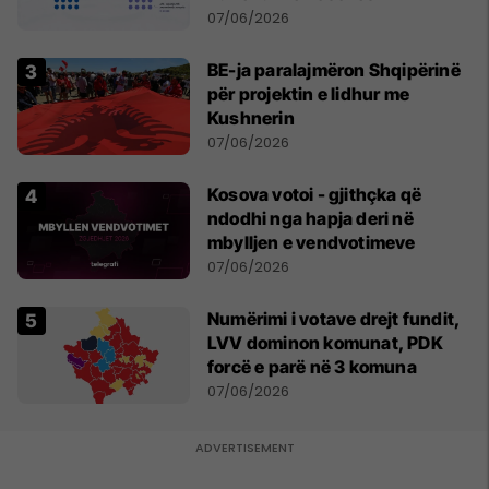
07/06/2026
BE-ja paralajmëron Shqipërinë
për projektin e lidhur me
Kushnerin
07/06/2026
Kosova votoi - gjithçka që
ndodhi nga hapja deri në
mbylljen e vendvotimeve
07/06/2026
Numërimi i votave drejt fundit,
LVV dominon komunat, PDK
forcë e parë në 3 komuna
07/06/2026