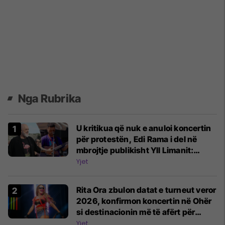
Nga Rubrika
U kritikua që nuk e anuloi koncertin
për protestën, Edi Rama i del në
mbrojtje publikisht Yll Limanit:
Thirrjet për bojkot të koncertit janë
Yjet
të neveritshme
Rita Ora zbulon datat e turneut veror
2026, konfirmon koncertin në Ohër
si destinacionin më të afërt për
fansat shqiptarë
Yjet