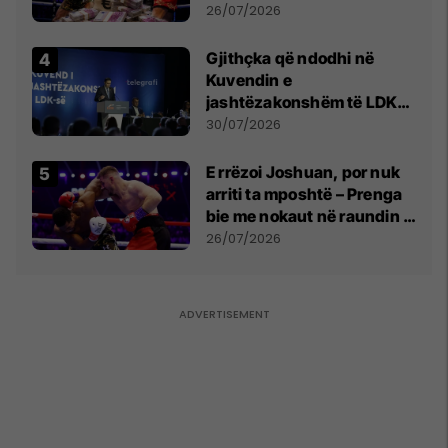
e Prenga
26/07/2026
Gjithçka që ndodhi në
Kuvendin e
jashtëzakonshëm të LDK-
së
30/07/2026
E rrëzoi Joshuan, por nuk
arriti ta mposhtë – Prenga
bie me nokaut në raundin e
dytë
26/07/2026