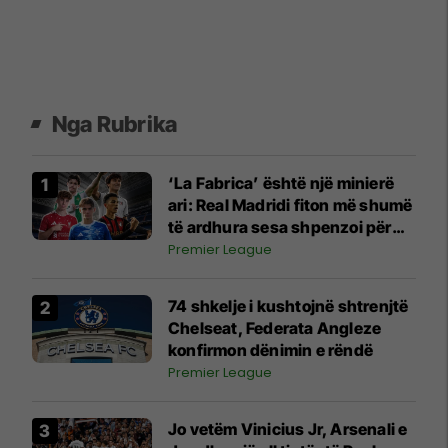
Nga Rubrika
‘La Fabrica’ është një minierë
ari: Real Madridi fiton më shumë
të ardhura sesa shpenzoi për
transferimet e reja
Premier League
74 shkelje i kushtojnë shtrenjtë
Chelseat, Federata Angleze
konfirmon dënimin e rëndë
Premier League
Jo vetëm Vinicius Jr, Arsenali e