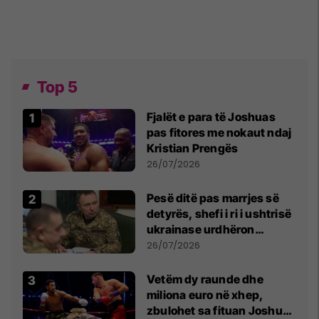
Top 5
Fjalët e para të Joshuas
pas fitores me nokaut ndaj
Kristian Prengës
26/07/2026
Pesë ditë pas marrjes së
detyrës, shefi i ri i ushtrisë
ukrainase urdhëron
kontroll të madh
26/07/2026
Vetëm dy raunde dhe
miliona euro në xhep,
zbulohet sa fituan Joshua