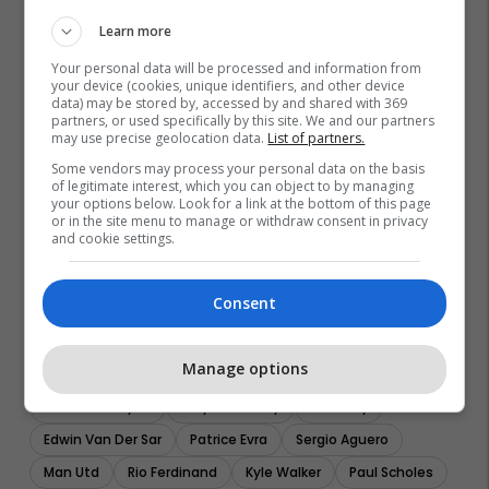
Learn more
Your personal data will be processed and information from
your device (cookies, unique identifiers, and other device
data) may be stored by, accessed by and shared with 369
partners, or used specifically by this site. We and our partners
may use precise geolocation data.
List of partners.
Some vendors may process your personal data on the basis
of legitimate interest, which you can object to by managing
your options below. Look for a link at the bottom of this page
or in the site menu to manage or withdraw consent in privacy
and cookie settings.
Consent
Manage options
Kevin De Bruyne
Wayne Rooney
Man City
Edwin Van Der Sar
Patrice Evra
Sergio Aguero
Man Utd
Rio Ferdinand
Kyle Walker
Paul Scholes