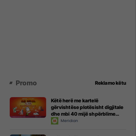
Promo
Reklamo këtu
Këtë herë me kartelë
gërvishtëse plotësisht digjitale
dhe mbi 40 mijë shpërblime
instant!
Meridian