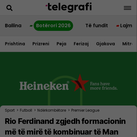
Ballina
Botërori 2026
Të fundit
Lajme
Prishtina
Prizreni
Peja
Ferizaj
Gjakova
Mitrov
Sport
>
Futboll
>
Ndërkombëtare
>
Premier League
Rio Ferdinand zgjedh formacionin
më të mirë të kombinuar të Man