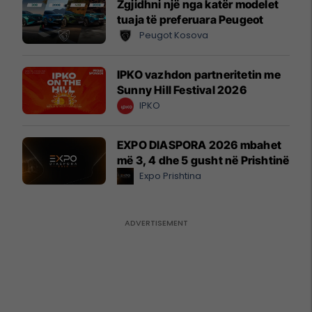
Zgjidhni një nga katër modelet
tuaja të preferuara Peugeot
Peugot Kosova
IPKO vazhdon partneritetin me
Sunny Hill Festival 2026
IPKO
EXPO DIASPORA 2026 mbahet
më 3, 4 dhe 5 gusht në Prishtinë
Expo Prishtina