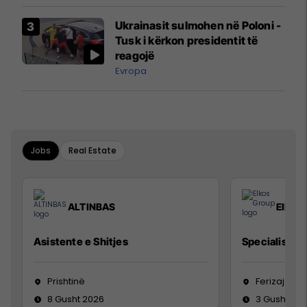
Ukrainasit sulmohen në Poloni -
Tusk i kërkon presidentit të
reagojë
Evropa
Jobs
Real Estate
ALTINBAS
Elkos
Asistente e Shitjes
Specialist Mi
Prishtinë
Ferizaj
8 Gusht 2026
3 Gusht 20