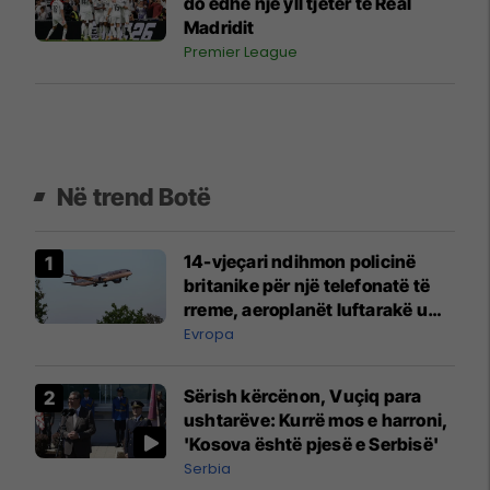
do edhe një yll tjetër të Real
Madridit
Premier League
Në trend Botë
14-vjeçari ndihmon policinë
britanike për një telefonatë të
rreme, aeroplanët luftarakë u
ngritën në ajër për të
Evropa
interceptuar fluturaken e Qatar
Airways që po shkonte drejt
Sërish kërcënon, Vuçiq para
Mançesterit
ushtarëve: Kurrë mos e harroni,
'Kosova është pjesë e Serbisë'
Serbia