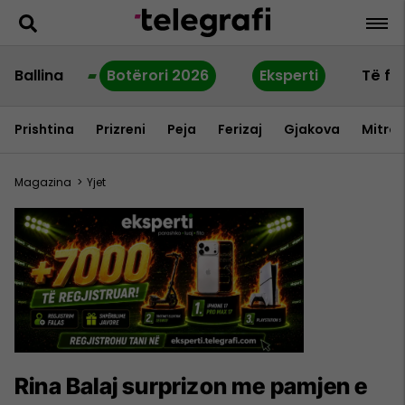
Ballina
Botërori 2026
Eksperti
Të fu
Prishtina
Prizreni
Peja
Ferizaj
Gjakova
Mitrov
Magazina
>
Yjet
Rina Balaj surprizon me pamjen e