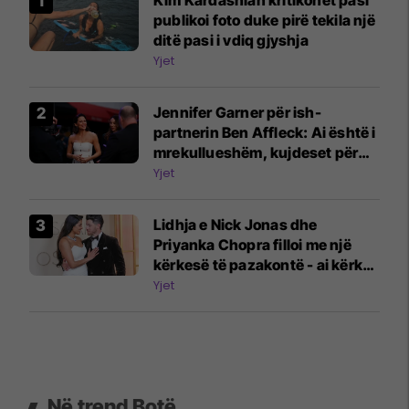
publikoi foto duke pirë tekila një
ditë pasi i vdiq gjyshja
Yjet
Jennifer Garner për ish-
partnerin Ben Affleck: Ai është i
mrekullueshëm, kujdeset për
fëmijët dhe kjo është çliruese
Yjet
Lidhja e Nick Jonas dhe
Priyanka Chopra filloi me një
kërkesë të pazakontë - ai kërkoi
prova se po i shkruante
Yjet
mesazhe
Në trend Botë