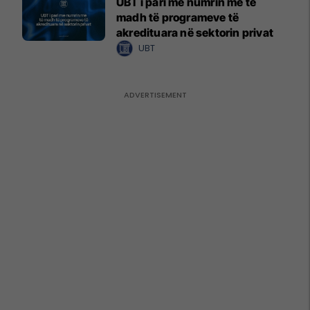
UBT i pari me numrin më të
madh të programeve të
akredituara në sektorin privat
UBT