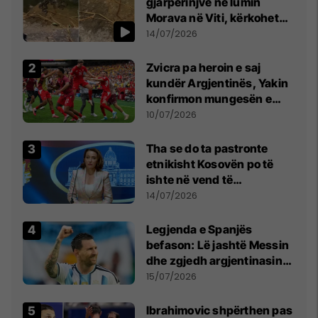
gjarpërinjve në lumin
Morava në Viti, kërkohet
kujdes nga qytetarët
14/07/2026
Zvicra pa heroin e saj
kundër Argjentinës, Yakin
konfirmon mungesën e
madhe
10/07/2026
Tha se do ta pastronte
etnikisht Kosovën po të
ishte në vend të
Millosheviqit, Lëvizja e
14/07/2026
Qytetarëve të Lirë në Serbi
kërkon shkarkimin e
Legjenda e Spanjës
menjëhershëm të
befason: Lë jashtë Messin
Snezhana Paunoviq
dhe zgjedh argjentinasin
më të mirë në botë
15/07/2026
Ibrahimovic shpërthen pas