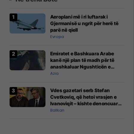
Aeroplani më i ri luftarak i
Gjermanisë u ngrit për herë të
parë në qiell
Evropa
Emiratet e Bashkuara Arabe
kanë një plan të madh për të
anashkaluar Ngushticën e
Hormuzit
Azia
Vdes gazetari serb Stefan
Cvetkoviq, që hetoi vrasjen e
Ivanoviqit – kishte denoncuar
kërcënime ndaj vëllezërve
Ballkan
Vuçiq