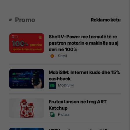
Promo
Reklamo këtu
Shell V-Power me formulë të re
pastron motorin e makinës suaj
deri në 100%
Shell
MobiSIM: Internet kudo dhe 15%
cashback
MobiSIM
Frutex lanson në treg ART
Ketchup
Frutex