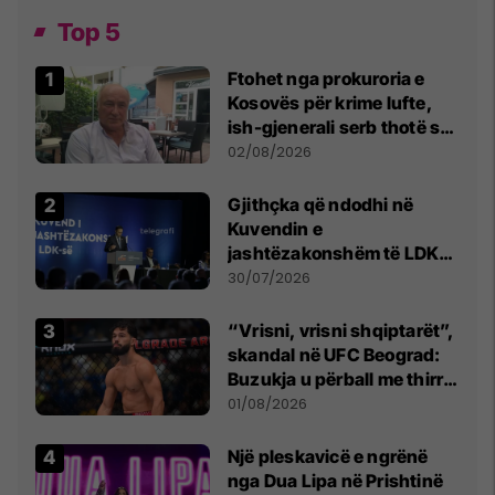
Top 5
Ftohet nga prokuroria e
Kosovës për krime lufte,
ish-gjenerali serb thotë se
dikush e tradhtoi në
02/08/2026
Beograd
Gjithçka që ndodhi në
Kuvendin e
jashtëzakonshëm të LDK-
së
30/07/2026
“Vrisni, vrisni shqiptarët”,
skandal në UFC Beograd:
Buzukja u përball me thirrje
anti-shqiptare nga
01/08/2026
tribunat
Një pleskavicë e ngrënë
nga Dua Lipa në Prishtinë