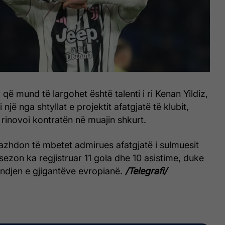
 që mund të largohet është talenti i ri Kenan Yildiz,
 një nga shtyllat e projektit afatgjatë të klubit,
 rinovoi kontratën në muajin shkurt.
azhdon të mbetet admirues afatgjatë i sulmuesit
të sezon ka regjistruar 11 gola dhe 10 asistime, duke
ndjen e gjigantëve evropianë.
/Telegrafi/