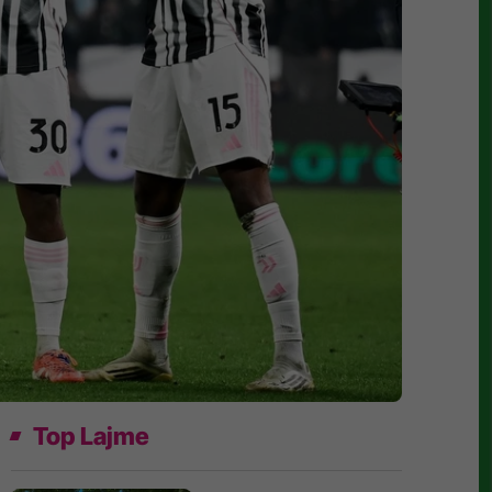
Top Lajme