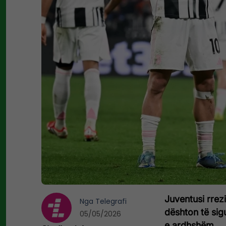
Juventusi rrez
Nga
Telegrafi
dështon të sig
05/05/2026
e ardhshëm.