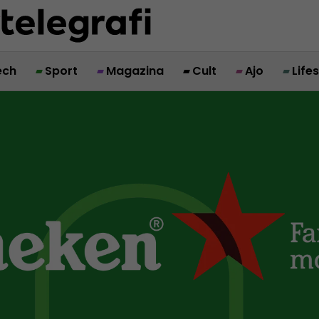
ech
Sport
Magazina
Cult
Ajo
Life