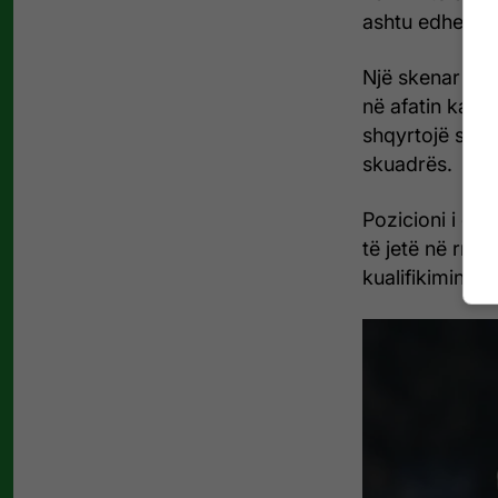
ashtu edhe në 
Një skenar i ti
në afatin kalim
shqyrtojë shit
skuadrës.
Pozicioni i dr
të jetë në rrez
kualifikimin n