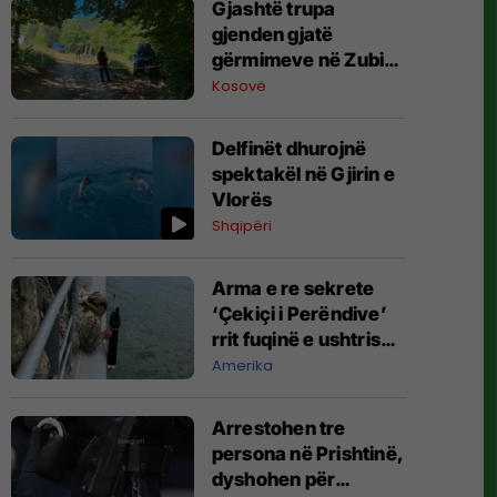
Gjashtë trupa
gjenden gjatë
gërmimeve në Zubin
Potok
Kosovë
Delfinët dhurojnë
spektakël në Gjirin e
Vlorës
Shqipëri
Arma e re sekrete
‘Çekiçi i Perëndive’
rrit fuqinë e ushtrisë
amerikane
Amerika
Arrestohen tre
persona në Prishtinë,
dyshohen për