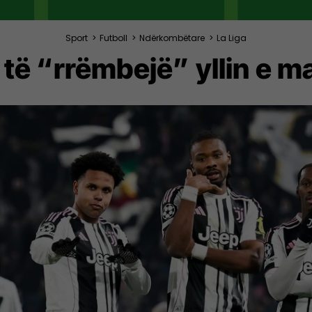
Sport
>
Futboll
>
Ndërkombëtare
>
La Liga
i të “rrëmbejë” yllin e m