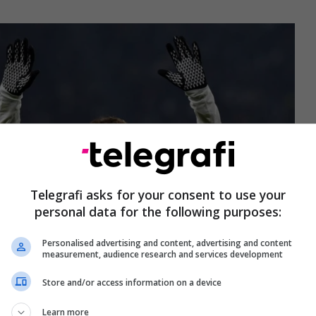
Telegrafi asks for your consent to use your
personal data for the following purposes:
Personalised advertising and content, advertising and content
measurement, audience research and services development
Store and/or access information on a device
sëmarrjes në Ligën e Kampionëve do të kishte
htë për klubin torinez, si në aspektin financiar
Learn more