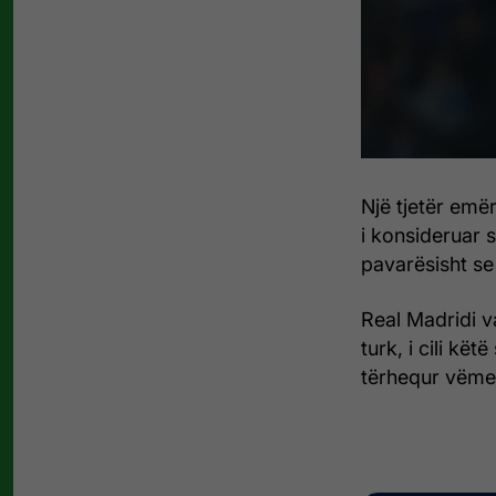
Një tjetër emër
i konsideruar si
pavarësisht se
Real Madridi v
turk, i cili kë
tërhequr vëme