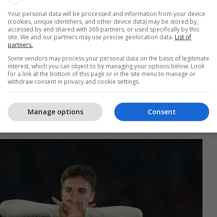
atë sportiv.
Your personal data will be processed and information from your device
(cookies, unique identifiers, and other device data) may be stored by,
accessed by and shared with 369 partners, or used specifically by this
llë do ta vështirësonte afrimin e lojtarëve cilësorë
site. We and our partners may use precise geolocation data.
List of
partners.
tar, ndërsa gjithashtu mund ta detyronte klubin të
jen e disa prej elementëve më të rëndësishëm të
Some vendors may process your personal data on the basis of legitimate
interest, which you can object to by managing your options below. Look
for a link at the bottom of this page or in the site menu to manage or
withdraw consent in privacy and cookie settings.
ejtorit të përgjithshëm, Damien Comolli, raportohet
ik serioz dhe një dështim për të siguruar
Manage options
Consent
ë Ligën e Kampionëve mund të çojë në largimin e tij.