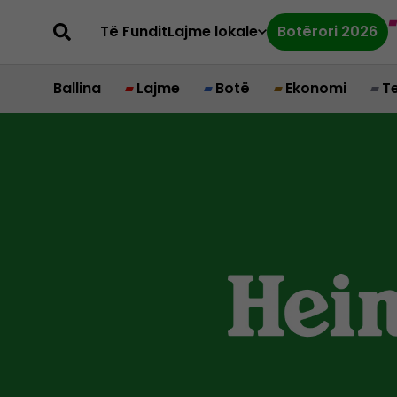
Të Fundit
Lajme lokale
Botërori 2026
Ballina
Lajme
Botë
Ekonomi
T