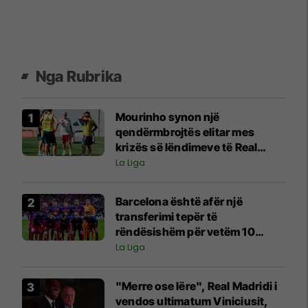
Nga Rubrika
Mourinho synon një
qendërmbrojtës elitar mes
krizës së lëndimeve të Real
Madridit
La Liga
Barcelona është afër një
transferimi tepër të
rëndësishëm për vetëm 10
milionë euro
La Liga
"Merre ose lëre", Real Madridi i
vendos ultimatum Viniciusit,