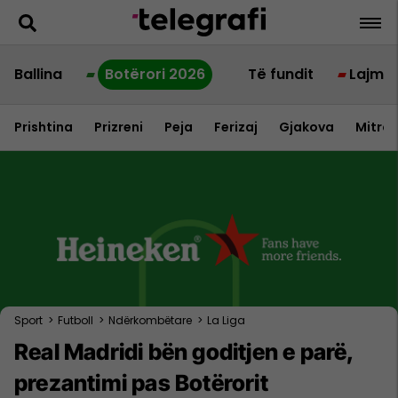
Ballina
Botërori 2026
Të fundit
Lajme
Prishtina
Prizreni
Peja
Ferizaj
Gjakova
Mitrov
Sport
>
Futboll
>
Ndërkombëtare
>
La Liga
Real Madridi bën goditjen e parë,
prezantimi pas Botërorit