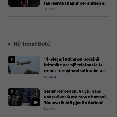
tani është i hapur për shitjen e
tij
La Liga
Në trend Botë
14-vjeçari ndihmon policinë
britanike për një telefonatë të
rreme, aeroplanët luftarakë u
ngritën në ajër për të
Evropa
interceptuar fluturaken e Qatar
Airways që po shkonte drejt
Sërish kërcënon, Vuçiq para
Mançesterit
ushtarëve: Kurrë mos e harroni,
'Kosova është pjesë e Serbisë'
Serbia