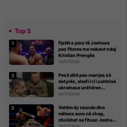
Top 5
Fjalët e para të Joshuas
pas fitores me nokaut ndaj
Kristian Prengës
26/07/2026
Pesë ditë pas marrjes së
detyrës, shefi i ri i ushtrisë
ukrainase urdhëron
kontroll të madh
26/07/2026
Vetëm dy raunde dhe
miliona euro në xhep,
zbulohet sa fituan Joshua
e Prenga
26/07/2026