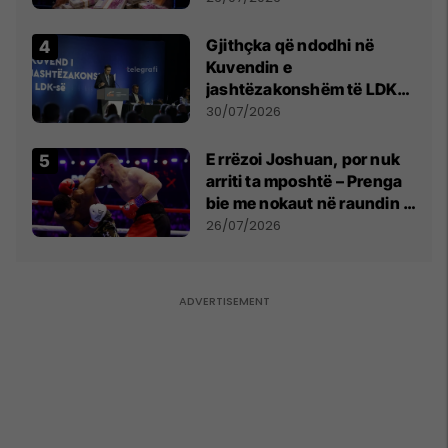
Gjithçka që ndodhi në
Kuvendin e
jashtëzakonshëm të LDK-
së
30/07/2026
E rrëzoi Joshuan, por nuk
arriti ta mposhtë – Prenga
bie me nokaut në raundin e
dytë
26/07/2026