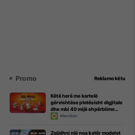
Promo
Reklamo këtu
Këtë herë me kartelë
gërvishtëse plotësisht digjitale
dhe mbi 40 mijë shpërblime
instant!
Meridian
Zgjidhni një nga katër modelet