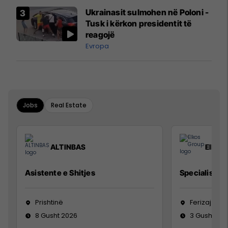
Ukrainasit sulmohen në Poloni -
Tusk i kërkon presidentit të
reagojë
Evropa
Jobs
Real Estate
ALTINBAS
Elkos
Asistente e Shitjes
Specialist Mi
Prishtinë
Ferizaj
8 Gusht 2026
3 Gusht 20