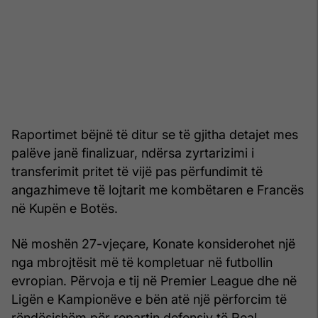
Raportimet bëjnë të ditur se të gjitha detajet mes
palëve janë finalizuar, ndërsa zyrtarizimi i
transferimit pritet të vijë pas përfundimit të
angazhimeve të lojtarit me kombëtaren e Francës
në Kupën e Botës.
Në moshën 27-vjeçare, Konate konsiderohet një
nga mbrojtësit më të kompletuar në futbollin
evropian. Përvoja e tij në Premier League dhe në
Ligën e Kampionëve e bën atë një përforcim të
rëndësishëm për repartin defensiv të Real