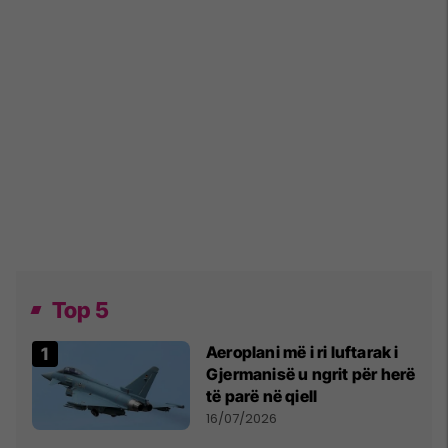
Top 5
Aeroplani më i ri luftarak i
Gjermanisë u ngrit për herë
të parë në qiell
16/07/2026