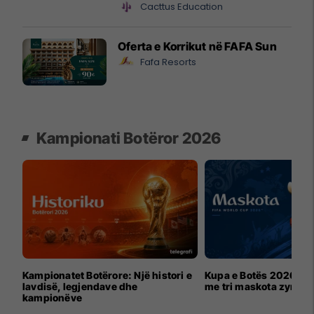
Cacttus Education
Oferta e Korrikut në FAFA Sun
Fafa Resorts
Kampionati Botëror 2026
Kampionatet Botërore: Një histori e
Kupa e Botës 2026 për
lavdisë, legjendave dhe
me tri maskota zyrtar
kampionëve