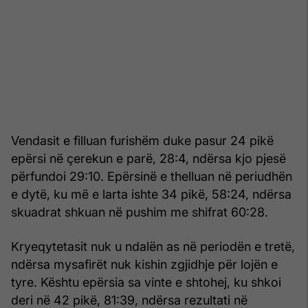
Vendasit e filluan furishëm duke pasur 24 pikë
epërsi në çerekun e parë, 28:4, ndërsa kjo pjesë
përfundoi 29:10. Epërsinë e thelluan në periudhën
e dytë, ku më e larta ishte 34 pikë, 58:24, ndërsa
skuadrat shkuan në pushim me shifrat 60:28.
Kryeqytetasit nuk u ndalën as në periodën e tretë,
ndërsa mysafirët nuk kishin zgjidhje për lojën e
tyre. Kështu epërsia sa vinte e shtohej, ku shkoi
deri në 42 pikë, 81:39, ndërsa rezultati në