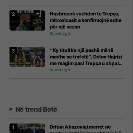
Hasbrouck vazhdon te Trepça,
mitrovicasit e konfirmojnë edhe
për një sezon
Super Liga
“Ky titull ka një peshë më të
madhe se trofetë”, Drilon Hajrizi
me reagim pasi Trepça u shpall
kampion
Super Liga
Në trend Botë
Dritan Abazoviqi merret në