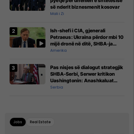
pyetje për dhënien e shtetësisë
së nderit biznesmenit kosovar
Mali i Zi
Ish-shefi i CIA, gjenerali
Petraeus: Ukraina përdor mbi 10
mijë dronë në ditë, SHBA-ja
mbetet shumë prapa në
Amerika
prodhim
Pas nisjes së dialogut strategjik
SHBA-Serbi, Serwer kritikon
Uashingtonin: Anashkaluat
Banjskën, sulmin ndaj KFOR-it
Serbia
dhe rrëmbimin e Policëve të
Kosovës
Jobs
Real Estate