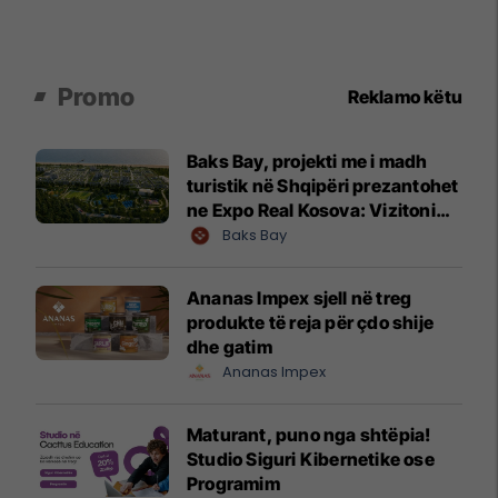
Promo
Reklamo këtu
Baks Bay, projekti me i madh
turistik në Shqipëri prezantohet
ne Expo Real Kosova: Vizitoni
shtandin dhe zbuloni
Baks Bay
mundësitë e investimit
Ananas Impex sjell në treg
produkte të reja për çdo shije
dhe gatim
Ananas Impex
Maturant, puno nga shtëpia!
Studio Siguri Kibernetike ose
Programim