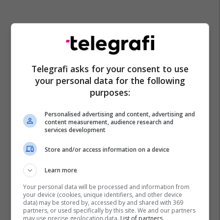
Telegrafi asks for your consent to use
your personal data for the following
purposes:
Personalised advertising and content, advertising and
content measurement, audience research and
services development
Kb Prishtina
Sporti Në Rajonin E Gjilanit
Kb Drita
Store and/or access information on a device
Superliga E Kosovës Në Basketboll
Learn more
Your personal data will be processed and information from
your device (cookies, unique identifiers, and other device
data) may be stored by, accessed by and shared with 369
partners, or used specifically by this site. We and our partners
may use precise geolocation data.
List of partners.