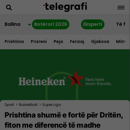
Ballina
Botërori 2026
Eksperti
Të fu
Prishtina
Prizreni
Peja
Ferizaj
Gjakova
Mitrov
Sport
>
Basketball
>
Super Liga
Prishtina shumë e fortë për Dritën,
fiton me diferencë të madhe