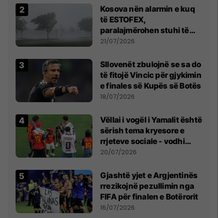
Kosova nën alarmin e kuq
të ESTOFEX,
paralajmërohen stuhi të
fuqishme me breshër dhe
21/07/2026
erëra të forta
Sllovenët zbulojnë se sa do
të fitojë Vincic për gjykimin
e finales së Kupës së Botës
18/07/2026
Vëllai i vogël i Yamalit është
sërish tema kryesore e
rrjeteve sociale - vodhi
vëmendjen pas finales së
20/07/2026
Kupës së Botës
Gjashtë yjet e Argjentinës
rrezikojnë pezullimin nga
FIFA për finalen e Botërorit
16/07/2026