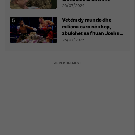
kontroll të madh
26/07/2026
Vetëm dy raunde dhe
miliona euro në xhep,
zbulohet sa fituan Joshua
e Prenga
26/07/2026