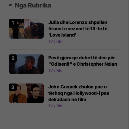
Nga Rubrika
Julia dhe Lorenzo shpallen
fitues të sezonit të 13-të të
'Love Island'
TV / Film
Pesë gjëra që duhet të dini për
"Odisenë" e Christopher Nolan
TV / Film
John Cusack zbulon pse u
tërhoq nga Hollywood-i pas
dekadash në film
TV / Film