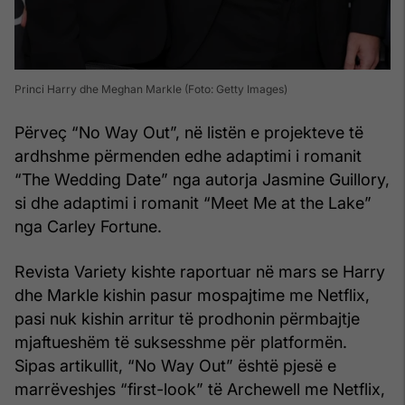
Princi Harry dhe Meghan Markle (Foto: Getty Images)
Përveç “No Way Out”, në listën e projekteve të
ardhshme përmenden edhe adaptimi i romanit
“The Wedding Date” nga autorja Jasmine Guillory,
si dhe adaptimi i romanit “Meet Me at the Lake”
nga Carley Fortune.
Revista Variety kishte raportuar në mars se Harry
dhe Markle kishin pasur mospajtime me Netflix,
pasi nuk kishin arritur të prodhonin përmbajtje
mjaftueshëm të suksesshme për platformën.
Sipas artikullit, “No Way Out” është pjesë e
marrëveshjes “first-look” të Archewell me Netflix,