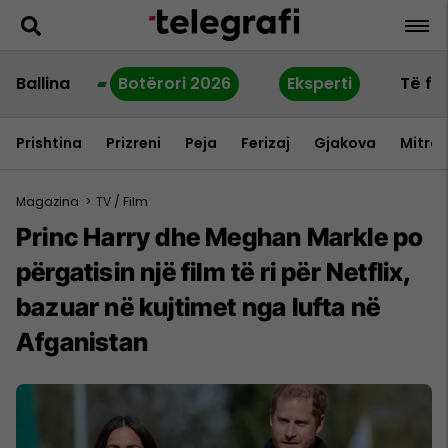
Ballina
Botërori 2026
Eksperti
Të fu
Prishtina
Prizreni
Peja
Ferizaj
Gjakova
Mitrov
Magazina
>
TV / Film
Princ Harry dhe Meghan Markle po
përgatisin një film të ri për Netflix,
bazuar në kujtimet nga lufta në
Afganistan