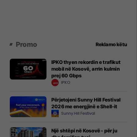
Promo
Reklamo këtu
IPKO thyen rekordin e trafikut
mobil në Kosovë, arrin kulmin
prej 60 Gbps
IPKO
Përjetojeni Sunny Hill Festival
2026 me energjinë e Shell-it
Sunny Hill Festival
Një shtëpi në Kosovë - për ju