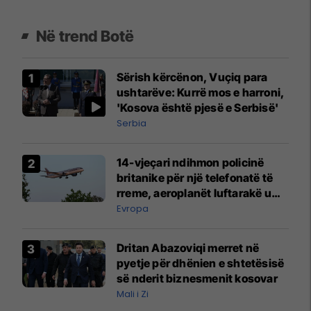
Në trend Botë
Sërish kërcënon, Vuçiq para
ushtarëve: Kurrë mos e harroni,
'Kosova është pjesë e Serbisë'
Serbia
14-vjeçari ndihmon policinë
britanike për një telefonatë të
rreme, aeroplanët luftarakë u
ngritën në ajër për të
Evropa
interceptuar fluturaken e Qatar
Airways që po shkonte drejt
Dritan Abazoviqi merret në
Mançesterit
pyetje për dhënien e shtetësisë
së nderit biznesmenit kosovar
Mali i Zi