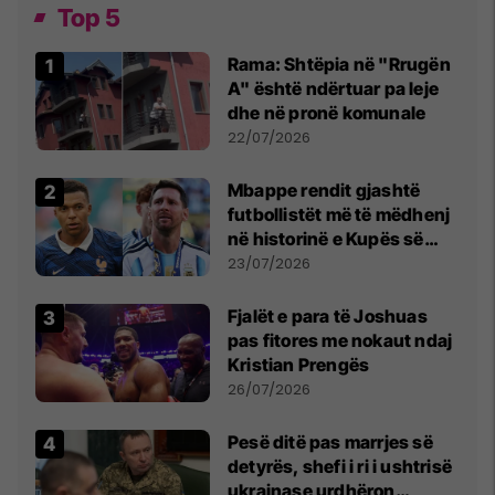
Top 5
Rama: Shtëpia në "Rrugën
A" është ndërtuar pa leje
dhe në pronë komunale
22/07/2026
Mbappe rendit gjashtë
futbollistët më të mëdhenj
në historinë e Kupës së
Botës, Messi mbetet i dyti
23/07/2026
Fjalët e para të Joshuas
pas fitores me nokaut ndaj
Kristian Prengës
26/07/2026
Pesë ditë pas marrjes së
detyrës, shefi i ri i ushtrisë
ukrainase urdhëron