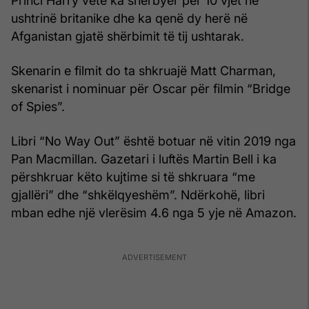
Princi Harry vetë ka shërbyer për 10 vjet në
ushtrinë britanike dhe ka qenë dy herë në
Afganistan gjatë shërbimit të tij ushtarak.
Skenarin e filmit do ta shkruajë Matt Charman,
skenarist i nominuar për Oscar për filmin “Bridge
of Spies”.
Libri “No Way Out” është botuar në vitin 2019 nga
Pan Macmillan. Gazetari i luftës Martin Bell i ka
përshkruar këto kujtime si të shkruara “me
gjallëri” dhe “shkëlqyeshëm”. Ndërkohë, libri
mban edhe një vlerësim 4.6 nga 5 yje në Amazon.